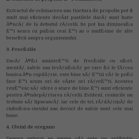
Extractul de echinaceea sau tinctura de propolis pot fi
mult mai eficiente decÃ¢t pastilele dacÄƒ sunt luate
Ã®ncÄƒ de la debutul rÄƒcelii. Se pot lua dimineaÈ›a
È™i seara cu puÈ›in ceai È™i au o mulÈ›ime de alte
beneficii asupra organismului.
3. FrecÈ›iile
DacÄƒ Ã®È›i aminteÈ™ti de frecÈ›iile cu oÈ›et,
mentÄƒ, salvie sau levÄƒnÈ›icÄƒ pe care È›i le fÄƒcea
bunica Ã®n copilÄƒrie, este bine sÄƒ È™tii cÄƒ le poÈ›i
face È™i acum ori de cÃ¢te ori rÄƒceÈ™ti. Acestea
reuÈ™esc sÄƒ ofere o stare de bine È™i sunt eficiente
pentru Ã®ndepÄƒrtarea rÄƒcelii. Evident, ceaiurile nu
trebuie sÄƒ lipseascÄƒ, iar cele de tei, rÄƒdÄƒcinÄƒ de
ciuboÈ›ica-cucului sau decoct de salcie sunt cele mai
bune.
4. Uleiul de oregano
Despre usturoi se spune cÄƒ este un antibiotic