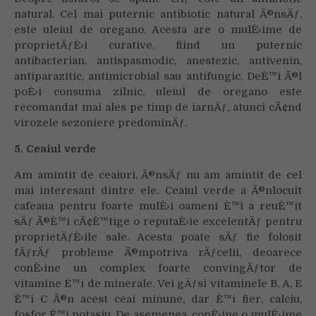
natural. Cel mai puternic antibiotic natural Ã®nsÄƒ,
este uleiul de oregano. Acesta are o mulÈ›ime de
proprietÄƒÈ›i curative, fiind un puternic
antibacterian, antispasmodic, anestezic, antivenin,
antiparazitic, antimicrobial sau antifungic. DeÈ™i Ã®l
poÈ›i consuma zilnic, uleiul de oregano este
recomandat mai ales pe timp de iarnÄƒ, atunci cÃ¢nd
virozele sezoniere predominÄƒ.
5. Ceaiul verde
Am amintit de ceaiuri, Ã®nsÄƒ nu am amintit de cel
mai interesant dintre ele. Ceaiul verde a Ã®nlocuit
cafeaua pentru foarte mulÈ›i oameni È™i a reuÈ™it
sÄƒ Ã®È™i cÃ¢È™tige o reputaÈ›ie excelentÄƒ pentru
proprietÄƒÈ›ile sale. Acesta poate sÄƒ fie folosit
fÄƒrÄƒ probleme Ã®mpotriva rÄƒcelii, deoarece
conÈ›ine un complex foarte convingÄƒtor de
vitamine È™i de minerale. Vei gÄƒsi vitaminele B, A, E
È™i C Ã®n acest ceai minune, dar È™i fier, calciu,
fosfor È™i potasiu. De asemenea, conÈ›ine o mulÈ›ime