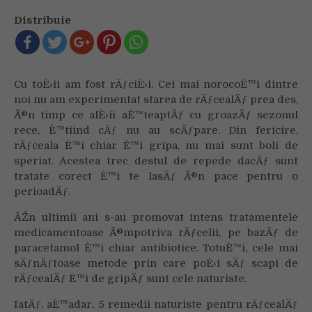
remedii
Distribuie
naturiste
pentru
rÄƒcealÄƒ
È™i
Cu toÈ›ii am fost rÄƒciÈ›i. Cei mai norocoÈ™i dintre
gripÄƒ
noi nu am experimentat starea de rÄƒcealÄƒ prea des,
Ã®n timp ce alÈ›ii aÈ™teaptÄƒ cu groazÄƒ sezonul
rece, È™tiind cÄƒ nu au scÄƒpare. Din fericire,
rÄƒceala È™i chiar È™i gripa, nu mai sunt boli de
speriat. Acestea trec destul de repede dacÄƒ sunt
tratate corect È™i te lasÄƒ Ã®n pace pentru o
perioadÄƒ.
ÃŽn ultimii ani s-au promovat intens tratamentele
medicamentoase Ã®mpotriva rÄƒcelii, pe bazÄƒ de
paracetamol È™i chiar antibiotice. TotuÈ™i, cele mai
sÄƒnÄƒtoase metode prin care poÈ›i sÄƒ scapi de
rÄƒcealÄƒ È™i de gripÄƒ sunt cele naturiste.
IatÄƒ, aÈ™adar, 5 remedii naturiste pentru rÄƒcealÄƒ