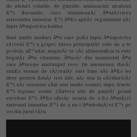
de uleiuri volatile, de glucide, aminoacizi, alcaloizi
È™i flavonide, care stimuleazÄƒ Ã®ntÄƒrirea
sistemului imunitar È™i Ã®È›i ajutÄƒ organismul sÄƒ
lupte Ã®mpotriva bolilor.
Sunt multe moduri Ã®n care poÈ›i lupta Ã®mpotriva
rÄƒcelii È™i a gripei. Ideea principalÄƒ este de a te
proteja, aÈ™adar, asigurÄƒ-te cÄƒ alimentaÈ›ia ta este
bogatÄƒ Ã®n vitamine, Ã®ncÄƒ din momentul Ã®n
care Ã®ncepe anotimpul rece. De asemenea, dacÄƒ
simÈ›i semne de rÄƒcealÄƒ este bine sÄƒ Ã®È›i iei
liber pentru douÄƒ trei zile, sÄƒ stai la cÄƒlduricÄƒ
È™i sÄƒ consumi cÃ¢t mai multe ceaiuri, supe, fructe
È™i legume crude. CÃ¢teva zile de pauzÄƒ prind
excelent È™i Ã®È›i oferÄƒ ocazia de a-È›i Ã®ntÄƒri
sistemul imunitar È™i de a nu-i Ã®mbolnÄƒvi È™i pe
cei din jurul tÄƒu.