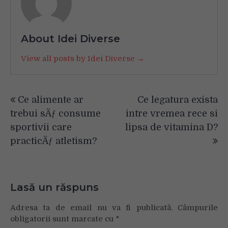
About Idei Diverse
View all posts by Idei Diverse →
Navigare
Ce alimente ar
Ce legatura exista
în
trebui sÄƒ consume
intre vremea rece si
articole
sportivii care
lipsa de vitamina D?
practicÄƒ atletism?
Lasă un răspuns
Adresa ta de email nu va fi publicată.
Câmpurile
obligatorii sunt marcate cu
*