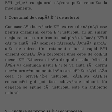
È™i gripÄƒ cu ajutorul cÄƒrora poÈ›i renunÈ›a la
medicamente:
1. Consumul de ceapÄƒ È™i de usturoi
Gustoase Ã®n bucÄƒtarie È™i extrem de sÄƒnÄƒtoase
pentru organism, ceapa È™i usturoiul au un singur
neajuns: nu au un miros tocmai plÄƒcut. DacÄƒ È™tii
cÄƒ te ajutÄƒ sÄƒ scapi de rÄƒcealÄƒ Ã®nsÄƒ, parcÄƒ
uiÈ›i de miros. Un tratament naturist rapid È™i
eficient constÄƒ Ã®n zdrobirea unei cepe de colÈ›ul
mesei È™i È›inerea ei Ã®n dreptul nasului. Mirosul
Ã®È›i va desfunda nasul È™i te va ajuta sÄƒ dormi
neÃ®ntors Ã®n momentul Ã®n care eÈ™È›i rÄƒcit. ÃŽn
ceea ce priveÈ™È›e usturoiul, cÃ¢È›iva cÄƒÈ›ei
consumaÈ›i goi pot face adevÄƒrate minuni. Nu
degeaba se spune cÄƒ usturoiul este un antibiotic
natural.
2. Tinctura de propolis È™i echinaceea