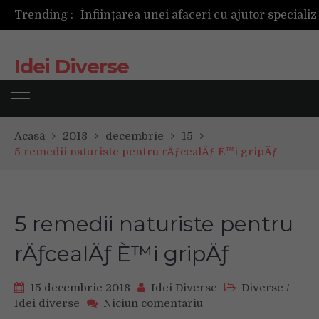
Trending :
Idei Diverse
Acasă
2018
decembrie
15
5 remedii naturiste pentru rÄƒcealÄƒ È™i gripÄƒ
5 remedii naturiste pentru
rÄƒcealÄƒ È™i gripÄƒ
15 decembrie 2018
Idei Diverse
Diverse
/
on
Idei diverse
Niciun comentariu
5