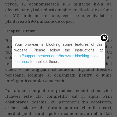
verde, să economisească 13,6 miliarde kWh de
electricitate și să reducă emisiile de dioxid de carbon
cu 210 milioane de tone, ceea ce a echivalat cu
plantarea a 290 milioane de copaci.
Despre Huawei
Huawei este un furnizor de top la nivel mondial de
Your browser is blocking some features of this
infrastructură și dispozitive inteligente pentru
website. Please follow the instructions at
tehnologia informației și comunicațiilor (TIC). Cu
http://support.heateor.com/browser-blocking-social-
soluții integrate în patru domenii cheie – rețele de
features/
to unblock these.
telecomunicații, IT, dispozitive inteligente și servicii
cloud – ne angajăm să aducem digitalul fiecărei
persoane, locuințe și organizații pentru o lume
inteligentă complet conectată.
Portofoliul complet de produse, soluții și servicii
Huawei este atât competitiv, cât și sigur. Prin
colaborarea deschisă cu partenerii din ecosistem,
creăm valoare de durată pentru clienții noștri,
lucrând pentru a da putere oamenilor, a îmbunătăți