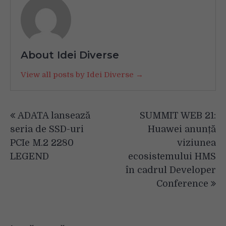
About Idei Diverse
View all posts by Idei Diverse →
Navigare
ADATA lansează
SUMMIT WEB 21:
în
seria de SSD-uri
Huawei anunță
articole
PCIe M.2 2280
viziunea
LEGEND
ecosistemului HMS
în cadrul Developer
Conference