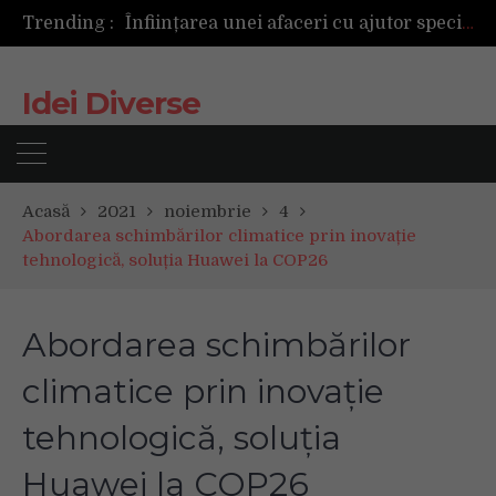
Trending :
Următoarea fotografie poate fi cea mai reușită de până acum
Mașinile de spălat și uscătoarele bazate pe inteligență artificială îți cunosc hainele mai bine decât tine
De ce reapar mirosurile din canapea după curățare? Ce se întâmplă, de fapt, în tapițerie
Idei Diverse
Tot ce trebuie sa stii inainte de Summer Well 2026. Ghidul complet pentru editia aniversara de 15 ani
Acasă
2021
noiembrie
4
Abordarea schimbărilor climatice prin inovație
tehnologică, soluția Huawei la COP26
Abordarea schimbărilor
climatice prin inovație
tehnologică, soluția
Huawei la COP26