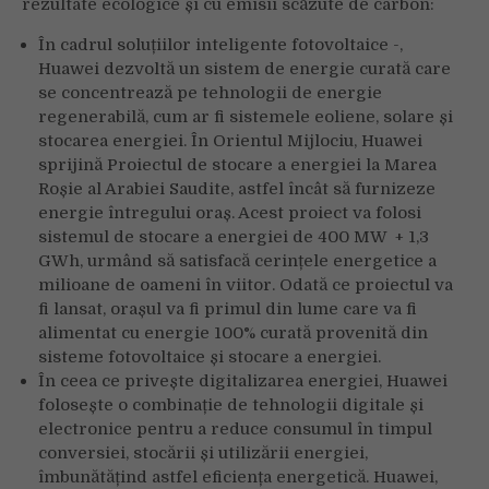
rezultate ecologice și cu emisii scăzute de carbon:
În cadrul soluțiilor inteligente fotovoltaice -,
Huawei dezvoltă un sistem de energie curată care
se concentrează pe tehnologii de energie
regenerabilă, cum ar fi sistemele eoliene, solare și
stocarea energiei. În Orientul Mijlociu, Huawei
sprijină Proiectul de stocare a energiei la Marea
Roșie al Arabiei Saudite, astfel încât să furnizeze
energie întregului oraș. Acest proiect va folosi
sistemul de stocare a energiei de 400 MW + 1,3
GWh, urmând să satisfacă cerințele energetice a
milioane de oameni în viitor. Odată ce proiectul va
fi lansat, orașul va fi primul din lume care va fi
alimentat cu energie 100% curată provenită din
sisteme fotovoltaice și stocare a energiei.
În ceea ce privește digitalizarea energiei, Huawei
folosește o combinație de tehnologii digitale și
electronice pentru a reduce consumul în timpul
conversiei, stocării și utilizării energiei,
îmbunătățind astfel eficiența energetică. Huawei,