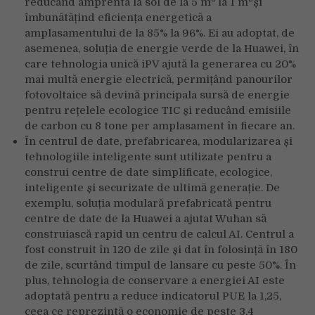
reducând amprenta la sol de la 5 m
la 1 m
și
îmbunătățind eficiența energetică a
amplasamentului de la 85% la 96%. Ei au adoptat, de
asemenea, soluția de energie verde de la Huawei, în
care tehnologia unică iPV ajută la generarea cu 20%
mai multă energie electrică, permițând panourilor
fotovoltaice să devină principala sursă de energie
pentru rețelele ecologice TIC și reducând emisiile
de carbon cu 8 tone per amplasament în fiecare an.
În centrul de date, prefabricarea, modularizarea și
tehnologiile inteligente sunt utilizate pentru a
construi centre de date simplificate, ecologice,
inteligente și securizate de ultimă generație. De
exemplu, soluția modulară prefabricată pentru
centre de date de la Huawei a ajutat Wuhan să
construiască rapid un centru de calcul AI. Centrul a
fost construit în 120 de zile și dat în folosință în 180
de zile, scurtând timpul de lansare cu peste 50%. În
plus, tehnologia de conservare a energiei AI este
adoptată pentru a reduce indicatorul PUE la 1,25,
ceea ce reprezintă o economie de peste 3,4