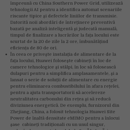
împreună cu China Southern Power Grid, utilizează
tehnologii AI pentru a identifica automat scenariile
riscante tipice și defectele liniilor de transmisie.
Datorită noii abordări de întreținere preventivă
bazată pe analiză inteligentă și judecată manuală,
timpul de finalizare a lucrărilor la fața locului este
scurtat de la 20 de zile la 2 ore, îmbunătățind
eficiența de 80 de ori.
În ceea ce privește instalația de alimentare de la
fața locului, Huawei folosește cabineți în loc de
camere tehnologice și stâlpi, în loc să folosească
dulapuri pentru a simplifica amplasamentele, și a
lansat o serie de soluții de alimentare cu energie
pentru eliminarea combustibilului în afara rețelei,
pentru a ajuta transportatorii să accelereze
neutralitatea carbonului din rețea și să reducă
diviziunea energetică. De exemplu, furnizorul din
Zhejiang, China, a folosit tehnologia Huawei Site
Power de înaltă densitate eMIMO pentru a înlocui
șase cabineți tradiționali cu un unul singur,
2
2