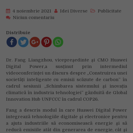
4 noiembrie 2021
Idei Diverse
Publicitate
on
Niciun comentariu
Abordarea
schimbărilor
Distribuie
climatice
prin
inovație
tehnologică,
Dr. Fang Liangzhou, vicepreședinte și CMO Huawei
soluția
Digital Power,a susținut prin intermediul
Huawei
videoconferinței un discurs despre „Construirea unei
la
societăți inteligente cu emisii scăzute de carbon” în
COP26
cadrul sesiunii „Schimbarea sistemului și inovația
climatică în industria tehnologiei” găzduită de Global
Innovation Hub UNFCCC în cadrul COP26.
Fang a descris modul în care Huawei Digital Power
integrează tehnologiile digitale și electronice pentru
a ajuta industriile să economisească energie și să
reducă emisiile atât din generarea de energie, cât și