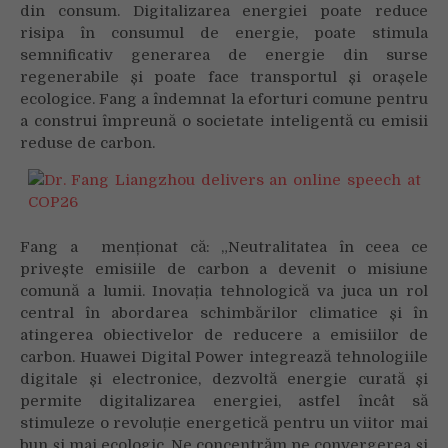
din consum. Digitalizarea energiei poate reduce
risipa în consumul de energie, poate stimula
semnificativ generarea de energie din surse
regenerabile și poate face transportul și orașele
ecologice. Fang a îndemnat la eforturi comune pentru
a construi împreună o societate inteligentă cu emisii
reduse de carbon.
Fang a menționat că: „Neutralitatea în ceea ce
privește emisiile de carbon a devenit o misiune
comună a lumii. Inovația tehnologică va juca un rol
central în abordarea schimbărilor climatice și în
atingerea obiectivelor de reducere a emisiilor de
carbon. Huawei Digital Power integrează tehnologiile
digitale și electronice, dezvoltă energie curată și
permite digitalizarea energiei, astfel încât să
stimuleze o revoluție energetică pentru un viitor mai
bun și mai ecologic. Ne concentrăm pe convergerea și