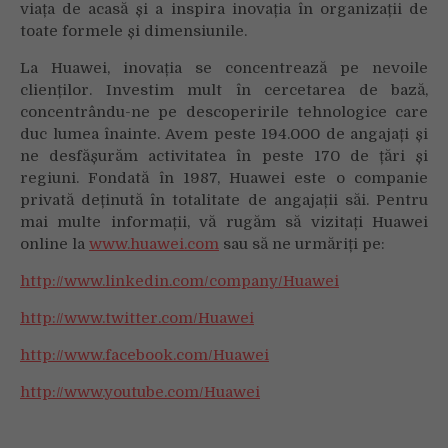
viața de acasă și a inspira inovația în organizații de
toate formele și dimensiunile.
La Huawei, inovația se concentrează pe nevoile
clienților. Investim mult în cercetarea de bază,
concentrându-ne pe descoperirile tehnologice care
duc lumea înainte. Avem peste 194.000 de angajați și
ne desfășurăm activitatea în peste 170 de țări și
regiuni. Fondată în 1987, Huawei este o companie
privată deținută în totalitate de angajații săi. Pentru
mai multe informații, vă rugăm să vizitați Huawei
online la
www.huawei.com
sau să ne urmăriți pe:
http://www.linkedin.com/company/Huawei
http://www.twitter.com/Huawei
http://www.facebook.com/Huawei
http://www.youtube.com/Huawei