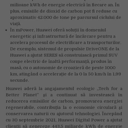
milioane kWh de energie electrică în fiecare an. În
plus, emisiile de dioxid de carbon pot fi reduse cu
aproximativ 42.000 de tone pe parcursul ciclului de
viață.
În mPower, Huawei oferă soluții în domeniul
energetic și infrastructură de încărcare pentru a
accelera procesul de electrificare a transporturilor.
De exemplu, sistemul de propulsie DriveONE de la
Huawei a ajutat SERES să construiască primul SUV
coupe electric de înaltă performanță, produs în
masă, cu o autonomie de croazieră de peste 1000
km, atingând o accelerație de la 0 la 50 km/h în 1,99
secunde.
Huawei aderă la angajamentul ecologic „Tech for a
Better Planet” și a continuat să investească în
reducerea emisiilor de carbon, promovarea energiei
regenerabile, contribuția la o economie circulară și
conservarea naturii cu ajutorul tehnologiei. Începând
cu 30 septembrie 2021, Huawei Digital Power a ajutat
clienții să genereze 443,5 miliarde kWh de energie