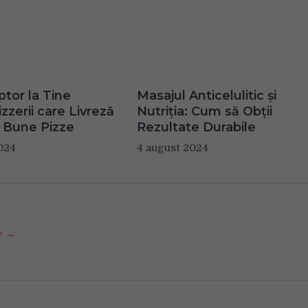
ptor la Tine
Masajul Anticelulitic și
zzerii care Livreză
Nutriția: Cum să Obții
 Bune Pizze
Rezultate Durabile
024
4 august 2024
se →