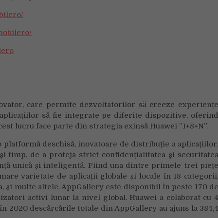
ilero/
obilero/
lero
ovator, care permite dezvoltatorilor să creeze experienț
icațiilor să fie integrate pe diferite dispozitive, oferin
cest lucru face parte din strategia exinsă Huawei ”1+8+N”.
platformă deschisă, inovatoare de distribuție a aplicațiilor
i timp, de a proteja strict confidențialitatea și securitate
nță unică și inteligentă. Fiind una dintre primele trei pieț
mare varietate de aplicații globale și locale în 18 categorii
a, și multe altele. AppGallery este disponibil în peste 170 d
izatori activi lunar la nivel global. Huawei a colaborat cu 
în 2020 descărcările totale din AppGallery au ajuns la 384,