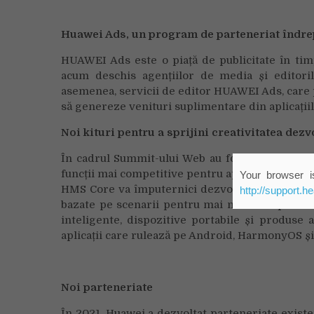
Huawei Ads, un program de parteneriat îndrep
HUAWEI Ads este o piață de publicitate în tim
acum deschis agențiilor de media și editoril
asemenea, servicii de editor HUAWEI Ads, care 
să genereze venituri suplimentare din aplicațiil
Noi kituri pentru a sprijini creativitatea dezv
În cadrul Summit-ului Web au fost lansate kit
funcții mai competitive pentru aplicații – un tot
Your browser is
HMS Core va împuternici dezvoltatorii să creeze a
http://support.h
bazate pe scenarii pentru mai multe dispozitive
inteligente, dispozitive portabile și produse 
aplicații care rulează pe Android, HarmonyOS și
Noi parteneriate
În 2021, Huawei a dezvoltat parteneriate existe