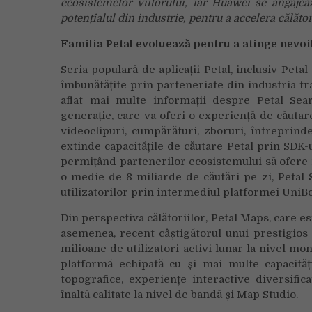
ecosistemelor viitorului, iar Huawei se angajeaz
potențialul din industrie, pentru a accelera călător
Familia Petal evoluează pentru a atinge nevo
Seria populară de aplicații Petal, inclusiv Peta
îmbunătățite prin parteneriate din industria trav
aflat mai multe informații despre Petal Se
generație, care va oferi o experiență de căutare 
videoclipuri, cumpărături, zboruri, întreprind
extinde capacitățile de căutare Petal prin SDK-u
permițând partenerilor ecosistemului să ofere r
o medie de 8 miliarde de căutări pe zi, Petal 
utilizatorilor prin intermediul platformei UniB
Din perspectiva călătoriilor, Petal Maps, care est
asemenea, recent câștigătorul unui prestigio
milioane de utilizatori activi lunar la nivel mo
platformă echipată cu și mai multe capacități,
topografice, experiențe interactive diversific
înaltă calitate la nivel de bandă și Map Studio.