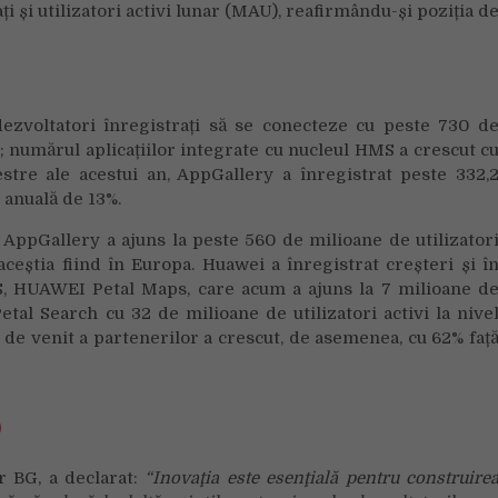
ți și utilizatori activi lunar (MAU), reafirmându-și poziția d
dezvoltatori înregistrați să se conecteze cu peste 730 d
 numărul aplicațiilor integrate cu nucleul HMS a crescut c
stre ale acestui an, AppGallery a înregistrat peste 332,
e anuală de 13%.
 AppGallery a ajuns la peste 560 de milioane de utilizator
aceștia fiind în Europa. Huawei a înregistrat creșteri și î
S, HUAWEI Petal Maps, care acum a ajuns la 7 milioane d
etal Search cu 32 de milioane de utilizatori activi la nive
 de venit a partenerilor a crescut, de asemenea, cu 62% faț
r BG, a declarat:
“Inovaţia este esenţială pentru construire