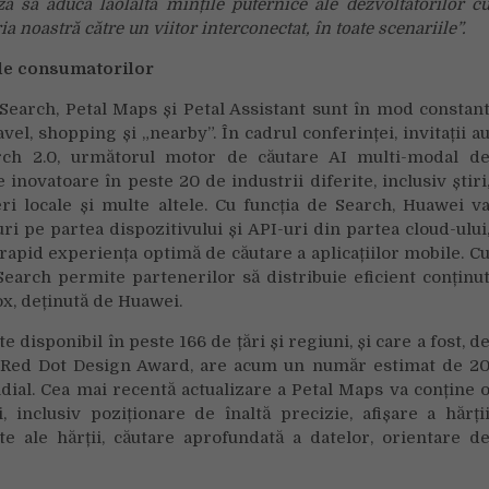
ă să aducă laolaltă mințile puternice ale dezvoltatorilor c
ia noastră către un viitor interconectat, în toate scenariile”.
ile consumatorilor
l Search, Petal Maps și Petal Assistant sunt în mod constan
el, shopping și „nearby”. În cadrul conferinței, invitații a
arch 2.0, următorul motor de căutare AI multi-modal d
inovatoare în peste 20 de industrii diferite, inclusiv știri
eri locale și multe altele. Cu funcția de Search, Huawei v
ri pe partea dispozitivului și API-uri din partea cloud-ului
apid experiența optimă de căutare a aplicațiilor mobile. C
Search permite partenerilor să distribuie eficient conținu
ox, deținută de Huawei.
e disponibil în peste 166 de țări și regiuni, și care a fost, d
s Red Dot Design Award, are acum un număr estimat de 2
ndial. Cea mai recentă actualizare a Petal Maps va conține 
 inclusiv poziționare de înaltă precizie, afișare a hărți
ate ale hărții, căutare aprofundată a datelor, orientare d