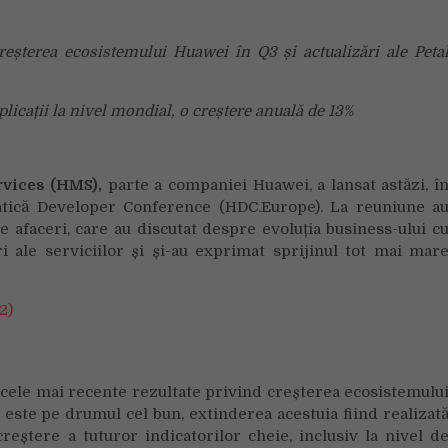
anunță
viziunea
eșterea ecosistemului Huawei în Q3 și actualizări ale Peta
ecosistemului
HMS
în
licații la nivel mondial, o creștere anuală de 13%
cadrul
Developer
Conference
rvices (HMS),
parte a companiei Huawei, a lansat astăzi, î
tică Developer Conference (HDC.Europe). La reuniune a
e afaceri, care au discutat despre evoluția business-ului c
i ale serviciilor și și-au exprimat sprijinul tot mai mar
 cele mai recente rezultate privind creșterea ecosistemulu
este pe drumul cel bun, extinderea acestuia fiind realizat
reștere a tuturor indicatorilor cheie, inclusiv la nivel d