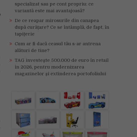
specializat sau pe cont propriu: ce
variantă este mai avantajoasă?
l
De ce reapar mirosurile din canapea
după curățare? Ce se întâmplă, de fapt, în
tapițerie
Cum ar fi dacă ceasul tău s-ar antrena
alături de tine?
n
TAG investește 500.000 de euro în retail
u
în 2026, pentru modernizarea
u
magazinelor și extinderea portofoliului
e
i
ă
e