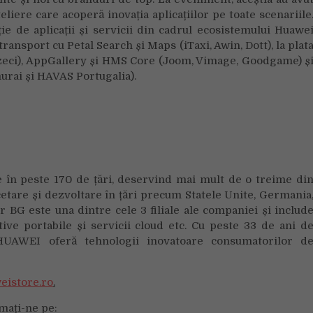
eliere care acoperă inovația aplicațiilor pe toate scenariile
ie de aplicații și servicii din cadrul ecosistemului Huawe
ransport cu Petal Search și Maps (iTaxi, Awin, Dott), la plat
cizeci), AppGallery și HMS Core (Joom, Vimage, Goodgame) ș
ai și HAVAS Portugalia).
e în peste 170 de țări, deservind mai mult de o treime di
etare și dezvoltare în țări precum Statele Unite, Germania
 BG este una dintre cele 3 filiale ale companiei și includ
ive portabile și servicii cloud etc. Cu peste 33 de ani d
 HUAWEI oferă tehnologii inovatoare consumatorilor d
weistore.ro
.
mați-ne pe: