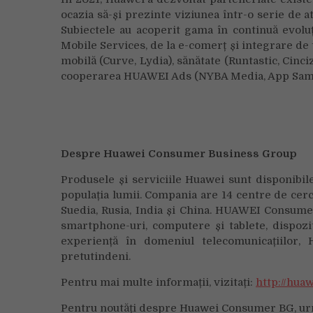
ocazia să-și prezinte viziunea într-o serie de at
Subiectele au acoperit gama în continuă evoluț
Mobile Services, de la e-comerț și integrare de t
mobilă (Curve, Lydia), sănătate (Runtastic, Cin
cooperarea HUAWEI Ads (NYBA Media, App Samur
Despre Huawei Consumer Business Group
Produsele și serviciile Huawei sunt disponibil
populația lumii. Compania are 14 centre de cerc
Suedia, Rusia, India și China. HUAWEI Consumer
smartphone-uri, computere și tablete, dispozit
experiență în domeniul telecomunicațiilor,
pretutindeni.
Pentru mai multe informații, vizitați:
http://hua
Pentru noutăți despre Huawei Consumer BG, ur