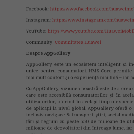
Facebook:
https://www.facebook.com/huaweimob
Instagram:
https://www.instagram.com/huaweim
YouTube:
https://www.youtube.com/HuaweiMobi
Community:
Comunitatea Huawei
Despre AppGallery
AppGallery este un ecosistem inteligent și in
unice pentru consumatori. HMS Core permite apl
mai mult confort și o experiență mai lină – iar a
Cu AppGallery, viziunea noastră este de a crea o 
care este accesibilă consumatorilor și, în acelaș
utilizatorilor, oferind în același timp o experie
de aplicații la nivel global, AppGallery oferă o 
inclusiv navigare & transport, știri, social medi
țări și regiuni cu peste 550 de milioane de util
milioane de dezvoltatori din întreaga lume, iar 