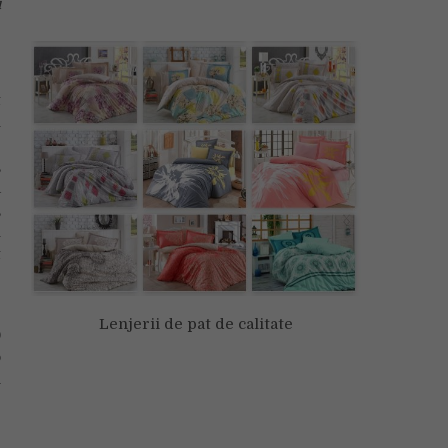
u
t
u
e
,
a
,
u
t
e
Lenjerii de pat de calitate
0
o
i
e