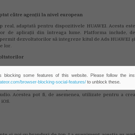
tat către agenții la nivel european
p real, adaptată pentru dispozitivele HUAWEI. Acesta est
or de aplicații din întreaga lume. Platforma include, d
permit dezvoltatorilor să integreze kitul de Ads HUAWEI ș
e lor.
oltatorilor
uri de dezvoltator HMS Core 6 pentru a sprijini crearea d
al de 69 Kituri și API-uri 21.738. Gama completă de capacităț
 blocking some features of this website. Please follow the inst
plicații de calitate cu inteligența, soluțiile contextuale ș
eateor.com/browser-blocking-social-features/
to unblock these.
 inteligente, inclusiv smartphone-uri, tablete, televizoar
audio. Acestea pot fi, de asemenea, utilizate pentru a cre
 iOS.
nte și noi cu branduri de top. La eveniment, aceștia au avu