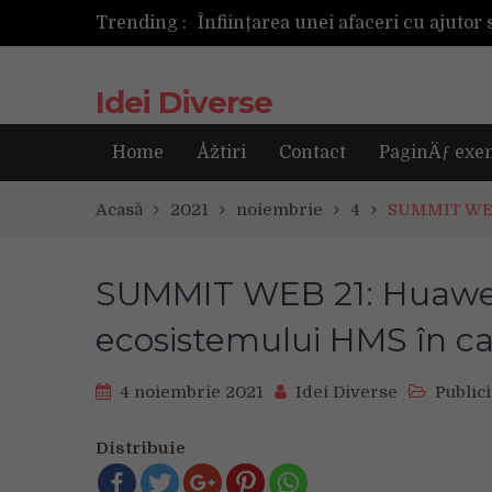
Trending :
Cum ar fi dacă ceasul tău s-ar ant
Idei Diverse
Home
Åžtiri
Contact
PaginÄƒ exe
Acasă
2021
noiembrie
4
SUMMIT WEB 
SUMMIT WEB 21: Huawei
ecosistemului HMS în c
4 noiembrie 2021
Idei Diverse
Publici
Distribuie