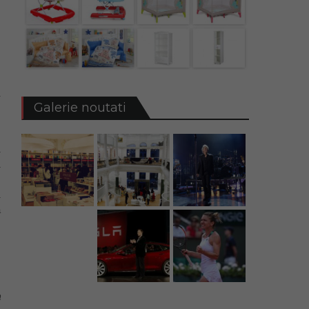
e
e
u
Galerie noutati
2
i
n
e
l
ă
a