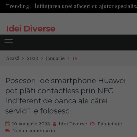
Trending :
Cum ar fi dacă ceasul tău s-ar antrena alăt
Idei Diverse
Acasă
2022
ianuarie
19
Posesorii de smartphone Huawei
pot plăti contactless prin NFC
indiferent de banca ale cărei
servicii le folosesc
19 ianuarie 2022
Idei Diverse
Publicitate
on
Niciun comentariu
Posesorii