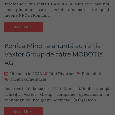
Telefoanele din seria HUAWEI P50 sunt cele mai noi
de
smartphone-uri care permit efectuarea de plăți
smartphone
mobile NFC în România …
Huawei
pot
plăti
Read More
contactless
prin
NFC
Konica Minolta anunță achiziția
indiferent
Vaxtor Group de către MOBOTIX
de
banca
AG
ale
cărei
19 ianuarie 2022
Idei Diverse
Publicitate
servicii
on
Niciun comentariu
le
Konica
folosesc
București, 19 ianuarie 2022 Konica Minolta anunță
Minolta
achiziția Vaxtor Group, companie specializată în
anunță
tehnologii de Inteligență Artificială (AI) și Deep…
achiziția
Vaxtor
Group
Read More