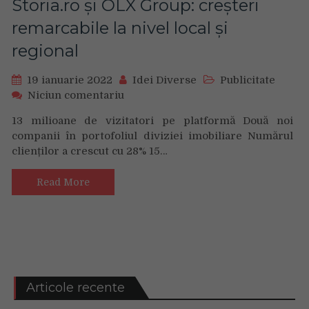
Storia.ro și OLX Group: creșteri
arhitectură
AMD
remarcabile la nivel local și
RDNA
regional
2
19 ianuarie 2022
Idei Diverse
Publicitate
on
Niciun comentariu
Bilanțul
13 milioane de vizitatori pe platformă Două noi
anului
companii în portofoliul diviziei imobiliare Numărul
2021
clienților a crescut cu 28% 15…
pentru
Storia.ro
și
Read More
OLX
Group:
creșteri
remarcabile
la
nivel
local
Articole recente
și