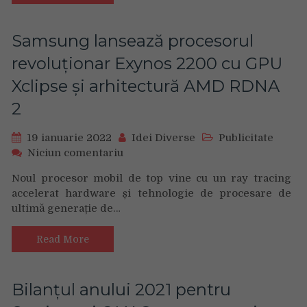
de
către
MOBOTIX
Samsung lansează procesorul
AG
revoluționar Exynos 2200 cu GPU
Xclipse și arhitectură AMD RDNA
2
19 ianuarie 2022
Idei Diverse
Publicitate
on
Niciun comentariu
Samsung
Noul procesor mobil de top vine cu un ray tracing
lansează
accelerat hardware și tehnologie de procesare de
procesorul
ultimă generație de…
revoluționar
Exynos
2200
Read More
cu
GPU
Xclipse
Bilanțul anului 2021 pentru
și