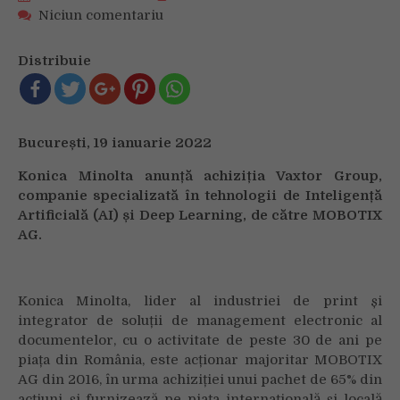
on
Niciun comentariu
Konica
Minolta
Distribuie
anunță
achiziția
Vaxtor
Group
București, 19 ianuarie 2022
de
către
Konica Minolta anunță achiziția Vaxtor Group,
MOBOTIX
companie specializată în tehnologii de Inteligență
AG
Artificială (AI) și Deep Learning, de către MOBOTIX
AG.
Konica Minolta, lider al industriei de print și
integrator de soluții de management electronic al
documentelor, cu o activitate de peste 30 de ani pe
piața din România, este acționar majoritar MOBOTIX
AG din 2016, în urma achiziției unui pachet de 65% din
acțiuni și furnizează pe piața internațională și locală