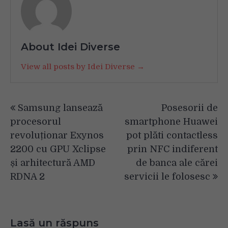
About Idei Diverse
View all posts by Idei Diverse →
Navigare
Samsung lansează
Posesorii de
în
procesorul
smartphone Huawei
articole
revoluționar Exynos
pot plăti contactless
2200 cu GPU Xclipse
prin NFC indiferent
și arhitectură AMD
de banca ale cărei
RDNA 2
servicii le folosesc
Lasă un răspuns