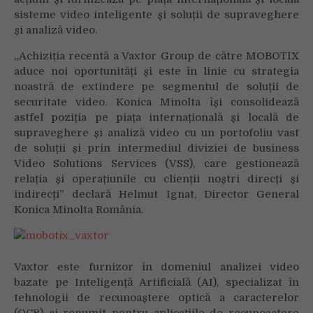
sisteme video inteligente și soluții de supraveghere
și analiză video.
„Achiziția recentă a Vaxtor Group de către MOBOTIX
aduce noi oportunități și este în linie cu strategia
noastră de extindere pe segmentul de soluții de
securitate video. Konica Minolta își consolidează
astfel poziția pe piața internațională și locală de
supraveghere și analiză video cu un portofoliu vast
de soluții și prin intermediul diviziei de business
Video Solutions Services (VSS), care gestionează
relația și operațiunile cu clienții noștri direcți și
indirecți” declară Helmut Ignat, Director General
Konica Minolta România.
Vaxtor este furnizor în domeniul analizei video
bazate pe Inteligență Artificială (AI), specializat în
tehnologii de recunoaștere optică a caracterelor
(OCR) și renumit pentru aplicațiile de recunoaștere