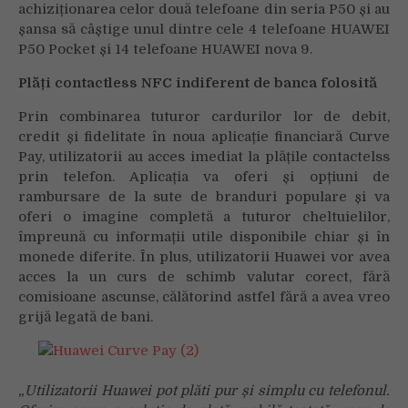
achiziționarea celor două telefoane din seria P50 și au
șansa să câștige unul dintre cele 4 telefoane HUAWEI
P50 Pocket și 14 telefoane HUAWEI nova 9.
Plăți contactless NFC indiferent de banca folosită
Prin combinarea tuturor cardurilor lor de debit,
credit și fidelitate în noua aplicație financiară Curve
Pay, utilizatorii au acces imediat la plățile contactelss
prin telefon. Aplicația va oferi și opțiuni de
rambursare de la sute de branduri populare și va
oferi o imagine completă a tuturor cheltuielilor,
împreună cu informații utile disponibile chiar și în
monede diferite. În plus, utilizatorii Huawei vor avea
acces la un curs de schimb valutar corect, fără
comisioane ascunse, călătorind astfel fără a avea vreo
grijă legată de bani.
„Utilizatorii Huawei pot plăti pur și simplu cu telefonul.