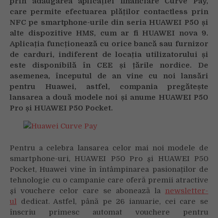
prin adăugarea aplicației financiare Curve Pay,
le
care permite efectuarea plăților contactless prin
folosesc
NFC pe smartphone-urile din seria HUAWEI P50 și
alte dispozitive HMS, cum ar fi HUAWEI nova 9.
Aplicația funcționează cu orice bancă sau furnizor
de carduri, indiferent de locația utilizatorului și
este disponibilă în CEE și țările nordice. De
asemenea, începutul de an vine cu noi lansări
pentru Huawei, astfel, compania pregătește
lansarea a două modele noi și anume HUAWEI P50
Pro și HUAWEI P50 Pocket.
Pentru a celebra lansarea celor mai noi modele de
smartphone-uri, HUAWEI P50 Pro și HUAWEI P50
Pocket, Huawei vine în întâmpinarea pasionaților de
tehnologie cu o campanie care oferă premii atractive
și vouchere celor care se abonează la
newsletter-
ul
dedicat. Astfel, până pe 26 ianuarie, cei care se
înscriu primesc automat vouchere pentru