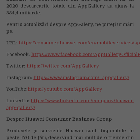
2020 descărcările totale din AppGallery au ajuns la
384,4 miliarde.
Pentru actualizări despre AppGalery, ne puteți urmări
pe:
URL:
https://consumer.huawei.com/en/mobileservices/ap
Facebook:
https://www.facebook.com/AppGalleryOfficial
Twitter:
https://twitter.com/AppGallery
Instagram:
https://www.instagram.com/_appgallery/
YouTube:
https://
youtube.com/AppGallery
LinkedIn:
https://www.linkedin.com/company/huawei-
app-gallery/
Despre Huawei Consumer Business Group
Produsele și serviciile Huawei sunt disponibile în
peste 170 de țări, deservind mai mult de o treime din