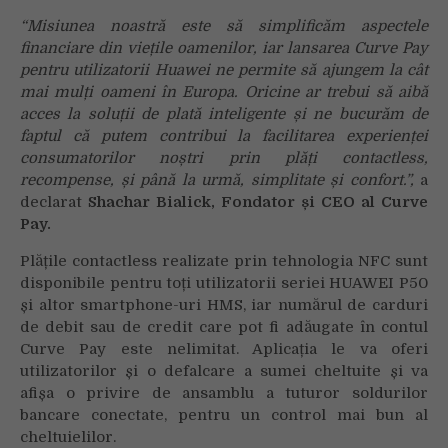
“Misiunea noastră este să simplificăm aspectele
financiare din viețile oamenilor, iar lansarea Curve Pay
pentru utilizatorii Huawei ne permite să ajungem la cât
mai mulți oameni în Europa. Oricine ar trebui să aibă
acces la soluții de plată inteligente și ne bucurăm de
faptul că putem contribui la facilitarea experienței
consumatorilor noștri prin plăți contactless,
recompense, și până la urmă, simplitate și confort.”,
a
declarat
Shachar Bialick, Fondator și CEO al Curve
Pay.
Plățile contactless realizate prin tehnologia NFC sunt
disponibile pentru toți utilizatorii seriei HUAWEI P50
și altor smartphone-uri HMS, iar numărul de carduri
de debit sau de credit care pot fi adăugate în contul
Curve Pay este nelimitat. Aplicația le va oferi
utilizatorilor și o defalcare a sumei cheltuite și va
afișa o privire de ansamblu a tuturor soldurilor
bancare conectate, pentru un control mai bun al
cheltuielilor.