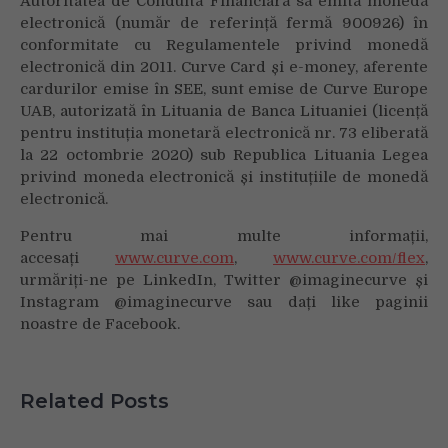
Autoritatea de Conduită Financiară să emită monedă
electronică (număr de referință fermă 900926) în
conformitate cu Regulamentele privind monedă
electronică din 2011. Curve Card și e-money, aferente
cardurilor emise în SEE, sunt emise de Curve Europe
UAB, autorizată în Lituania de Banca Lituaniei (licență
pentru instituția monetară electronică nr. 73 eliberată
la 22 octombrie 2020) sub Republica Lituania Legea
privind moneda electronică și instituțiile de monedă
electronică.
Pentru mai multe informații,
accesați
www.curve.com
,
www.curve.com/flex
,
urmăriți-ne pe LinkedIn, Twitter @imaginecurve și
Instagram @imaginecurve sau dați like paginii
noastre de Facebook.
Related Posts