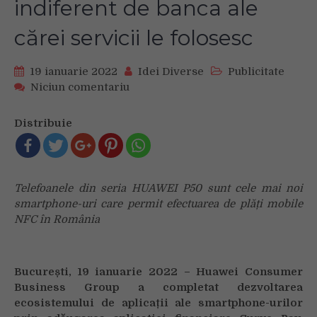
indiferent de banca ale
cărei servicii le folosesc
19 ianuarie 2022
Idei Diverse
Publicitate
on
Niciun comentariu
Posesorii
de
Distribuie
smartphone
Huawei
pot
plăti
Telefoanele din seria HUAWEI P50 sunt cele mai noi
contactless
smartphone-uri care permit efectuarea de plăți mobile
prin
NFC în România
NFC
indiferent
de
banca
București, 19 ianuarie 2022 – Huawei Consumer
ale
Business Group a completat dezvoltarea
cărei
ecosistemului de aplicații ale smartphone-urilor
servicii