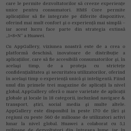
care le permite dezvoltatorilor să creeze experiențe
unice pentru consumatori. HMS Core permite
aplicațiilor să fie integrate pe diferite dispozitive,
oferind mai mult confort și o experiență mai simplă –
iar acest lucru face parte din strategia extinsă
„1+8+N” a Huawei.
Cu AppGallery, viziunea noastră este de a crea o
platformă deschisă, inovatoare de distribuție a
aplicațiilor, care să fie accesibilă consumatorilor și, în
același timp, de a proteja cu strictețe
confidențialitatea și securitatea utilizatorilor, oferind
în același timp o experiență unică și inteligentă. Fiind
unul din primele trei magazine de aplicații la nivel
global, AppGallery oferă o mare varietate de aplicații
globale și locale în 18 categorii, incluzând navigare &
transport, știri, social media și multe altele.
AppGallery este disponibil în peste 170 de țări și
regiuni cu peste 560 de milioane de utilizatori activi
lunar la nivel global. Huawei a colaborat cu 5,1
milioane de dezvoltatori din întreaga lume, iar în