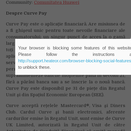
Community:
Comunitatea Huawei
Despre Curve Pay
Curve Pay este o aplicație financiară. Are misiunea de
a fi ghișeul unic pentru toate nevoile financiare ale
consumatorului; un singur punct de acces la o gamă
largă de produse și servicii financiare, care reunește
Your browser is blocking some features of this websit
toți banii tăi într-un singur smart card și într-o
Please follow the instructions a
aplicație și mai inteligentă. Spre deosebire de alte
http://support.heateor.com/browser-blocking-social-features
servicii disponibile pe piață astăzi, Curve Pay le
to unblock these.
permite clienților să se conecteze și să-și
supraalimenteze băncile moștenite până în secolul 21,
fără a părăsi banca sau a se înscrie la o nouă bancă.
Curve Pay este disponibil pe 31 de piețe din Regatul
Unit și din Spațiul Economic European (SEE).
Curve acceptă rețelele Mastercard®, Visa și Diners
Club. Cardul Curve și banii electronici, aferente
cardurilor emise în Regatul Unit, sunt emise de Curve
UK Limited, autorizată în Regatul Unit de către