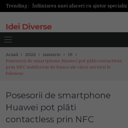
Trending :
Următoarea fotografie poate fi cea mai reușită de până acum
Mașinile de spălat și uscătoarele bazate pe inteligență artificială îți cunosc hainele mai bine decât tine
De ce reapar mirosurile din canapea după curățare? Ce se întâmplă, de fapt, în tapițerie
Idei Diverse
Tot ce trebuie sa stii inainte de Summer Well 2026. Ghidul complet pentru editia aniversara de 15 ani
Acasă
2022
ianuarie
19
Posesorii de smartphone Huawei pot plăti contactless
prin NFC indiferent de banca ale cărei servicii le
folosesc
Posesorii de smartphone
Huawei pot plăti
contactless prin NFC