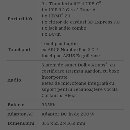
®
2 x Thunderbolt™ 4 USB-C
1 x USB 3.2 Gen 2 Type-A
®
1 x HDMI
2.1
Porturi I/O
1 x cititor de carduri SD Express 7.0
1 x jack audio combo
1 x DC-in
Touchpad haptic
Touchpad
cu ASUS NumberPad 2.0 /
touchpad ASUS ErgoSense
®
Sistem de sunet Dolby Atmos
cu
certificare Harman Kardon, cu boxe
încorporate
Audio
Rețea de microfoane integrată cu
suport pentru recunoaștere vocală
Cortana și Alexa
Baterie
96 Wh
Adaptor AC
Adaptor DC-in de 200 W
Dimensiuni
355 x 252 x 16,9 mm