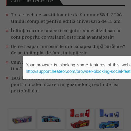
Articole recente
Tot ce trebuie sa stii inainte de Summer Well 2026.
Ghidul complet pentru editia aniversara de 15 ani
Înființarea unei afaceri cu ajutor specializat sau pe
cont propriu: ce variantă este mai avantajoasă?
De ce reapar mirosurile din canapea după curățare?
Ce se întâmplă, de fapt, în tapițerie
Cum ar fi dacă ceasul tău s-ar antrena alături de
Your browser is blocking some features of this websi
tine?
http://support.heateor.com/browser-blocking-social-feat
TAG investește 500.000 de euro în retail în 2026,
pentru modernizarea magazinelor și extinderea
portofoliului