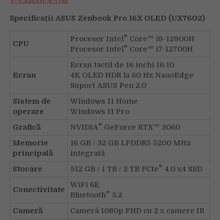
v=eXi6xd-4-OM
Specificații ASUS Zenbook Pro 16X OLED (UX7602)
®
Procesor Intel
Core™ i9-12900H
CPU
®
Procesor Intel
Core™ i7-12700H
Ecran tactil de 16 inchi 16:10
Ecran
4K OLED HDR la 60 Hz NanoEdge
Suport ASUS Pen 2.0
Sistem de
Windows 11 Home
operare
Windows 11 Pro
®
Grafică
NVIDIA
GeForce RTX™ 3060
Memorie
16 GB / 32 GB LPDDR5 5200 MHz
principală
integrată
®
Stocare
512 GB / 1 TB / 2 TB PCIe
4.0 x4 SSD
WiFi 6E
Conectivitate
®
Bluetooth
5.2
Cameră
Cameră 1080p FHD cu 2 x camere IR