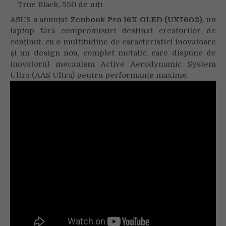
True Black, 550 de niți
ASUS a anunțat
Zenbook Pro 16X OLED (UX7602)
, un
laptop fără compromisuri destinat creatorilor de
conținut, cu o multitudine de caracteristici inovatoare
și un design nou, complet metalic, care dispune de
inovatorul mecanism Active Aerodynamic System
Ultra (AAS Ultra) pentru performanțe maxime.