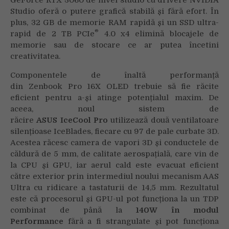
GeForce RTX 3060 de nivel studio cu drivere NVIDIA
Studio oferă o putere grafică stabilă și fără efort. În
plus, 32 GB de memorie RAM rapidă și un SSD ultra-
®
rapid de 2 TB PCIe
4.0 x4 elimină blocajele de
memorie sau de stocare ce ar putea încetini
creativitatea.
Componentele de înaltă performanță
din Zenbook Pro 16X OLED trebuie să fie răcite
eficient pentru a-și atinge potențialul maxim. De
aceea, noul sistem de
răcire
ASUS IceCool Pro
utilizează două ventilatoare
silențioase IceBlades, fiecare cu 97 de pale curbate 3D.
Acestea răcesc camera de vapori 3D și conductele de
căldură de 5 mm, de calitate aerospațială, care vin de
la CPU și GPU, iar aerul cald este evacuat eficient
către exterior prin intermediul noului mecanism AAS
Ultra cu ridicare a tastaturii de 14,5 mm. Rezultatul
este că procesorul și GPU-ul pot funcționa la un TDP
combinat de până la
140W în modul
Performance
fără a fi strangulate și pot funcționa