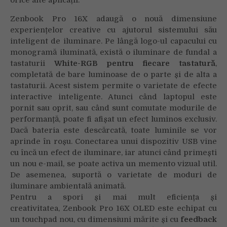
orice alte aplicații.
Zenbook Pro 16X adaugă o nouă dimensiune
experiențelor creative cu ajutorul sistemului său
inteligent de iluminare. Pe lângă logo-ul capacului cu
monogramă iluminată, există o iluminare de fundal a
tastaturii
White-RGB pentru fiecare tastatură
,
completată de bare luminoase de o parte și de alta a
tastaturii. Acest sistem permite o varietate de efecte
interactive inteligente. Atunci când laptopul este
pornit sau oprit, sau când sunt comutate modurile de
performanță, poate fi afișat un efect luminos exclusiv.
Dacă bateria este descărcată, toate luminile se vor
aprinde în roșu. Conectarea unui dispozitiv USB vine
cu încă un efect de iluminare, iar atunci când primești
un nou e-mail, se poate activa un memento vizual util.
De asemenea, suportă o varietate de moduri de
iluminare ambientală animată.
Pentru a spori și mai mult eficiența și
creativitatea, Zenbook Pro 16X OLED este echipat cu
un touchpad nou, cu dimensiuni mărite și cu
feedback