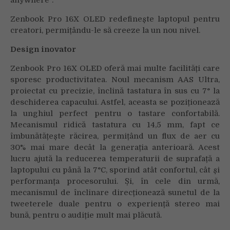
anywhere”.
Zenbook Pro 16X OLED redefinește laptopul pentru
creatori, permițându-le să creeze la un nou nivel.
Design inovator
Zenbook Pro 16X OLED oferă mai multe facilități care
sporesc productivitatea. Noul mecanism AAS Ultra,
proiectat cu precizie, înclină tastatura în sus cu 7° la
deschiderea capacului. Astfel, aceasta se poziționează
la unghiul perfect pentru o tastare confortabilă.
Mecanismul ridică tastatura cu 14,5 mm, fapt ce
îmbunătățește răcirea, permițând un flux de aer cu
30% mai mare decât la generația anterioară. Acest
lucru ajută la reducerea temperaturii de suprafață a
laptopului cu până la 7°C, sporind atât confortul, cât și
performanța procesorului. Și, în cele din urmă,
mecanismul de înclinare direcționează sunetul de la
tweeterele duale pentru o experiență stereo mai
bună, pentru o audiție mult mai plăcută.