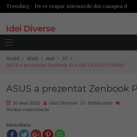
Trending :
De ce reapar mirosurile din canapea după curățare? Ce se întâmplă, de fapt, în tapițerie
Cum ar fi dacă ceasul tău s-ar antrena alături de tine?
TAG investește 500.000 de euro în retail în 2026, pentru modernizarea magazinelor și extinderea portofoliului
Idei Diverse
Tot ce trebuie sa stii inainte de Summer Well 2026. Ghidul complet pentru editia aniversara de 15 ani
Acasă
2022
mai
10
ASUS a prezentat Zenbook Pro 16X OLED (UX7602)
ASUS a prezentat Zenbook 
10 mai 2022
Idei Diverse
Publicitate
Niciun comentariu
on
ASUS a prezentat Zenbook Pro 16X O
Distribuie