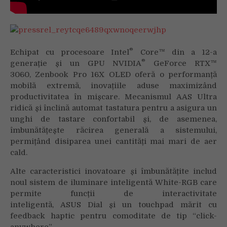
®
Echipat cu procesoare Intel
Core™ din a 12-a
®
generație și un GPU NVIDIA
GeForce RTX™
3060, Zenbook Pro 16X OLED oferă o performanță
mobilă extremă, inovațiile aduse maximizând
productivitatea în mișcare. Mecanismul AAS Ultra
ridică și înclină automat tastatura pentru a asigura un
unghi de tastare confortabil și, de asemenea,
îmbunătățește răcirea generală a sistemului,
permițând disiparea unei cantități mai mari de aer
cald.
Alte caracteristici inovatoare și îmbunătățite includ
noul sistem de iluminare inteligentă White-RGB care
permite funcții de interactivitate
inteligentă, ASUS Dial și un touchpad mărit cu
feedback haptic pentru comoditate de tip “click-