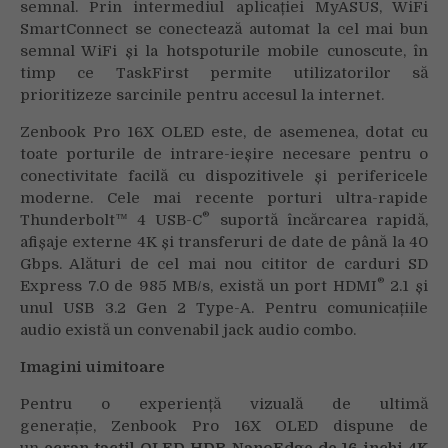
semnal. Prin intermediul aplicației MyASUS, WiFi
SmartConnect se conectează automat la cel mai bun
semnal WiFi și la hotspoturile mobile cunoscute, în
timp ce TaskFirst permite utilizatorilor să
prioritizeze sarcinile pentru accesul la internet.
Zenbook Pro 16X OLED este, de asemenea, dotat cu
toate porturile de intrare-ieșire necesare pentru o
conectivitate facilă cu dispozitivele și perifericele
moderne. Cele mai recente porturi ultra-rapide
®
Thunderbolt™ 4 USB-C
suportă încărcarea rapidă,
afișaje externe 4K și transferuri de date de până la 40
Gbps. Alături de cel mai nou cititor de carduri SD
®
Express 7.0 de 985 MB/s, există un port HDMI
2.1 și
unul USB 3.2 Gen 2 Type-A. Pentru comunicațiile
audio există un convenabil jack audio combo.
Imagini uimitoare
Pentru o experiență vizuală de ultimă
generație, Zenbook Pro 16X OLED dispune de