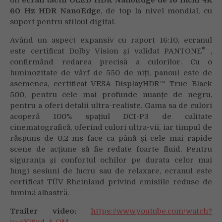
un
ecran tactil OLED HDR NanoEdge de 16 inchi 4K
60 Hz HDR NanoEdge
, de top la nivel mondial, cu
suport pentru stiloul digital.
Având un aspect expansiv cu raport 16:10, ecranul
®
este certificat Dolby Vision și validat PANTONE
,
confirmând redarea precisă a culorilor. Cu o
luminozitate de vârf de 550 de niți, panoul este de
asemenea, certificat VESA DisplayHDR™ True Black
500, pentru cele mai profunde nuanțe de negru,
pentru a oferi detalii ultra-realiste. Gama sa de culori
acoperă 100% spațiul DCI-P3 de calitate
cinematografică, oferind culori ultra-vii, iar timpul de
răspuns de 0,2 ms face ca până și cele mai rapide
scene de acțiune să fie redate foarte fluid. Pentru
siguranța și confortul ochilor pe durata celor mai
lungi sesiuni de lucru sau de relaxare, ecranul este
certificat TÜV Rheinland privind emisiile reduse de
lumină albastră.
Trailer video:
https://www.youtube.com/watch?