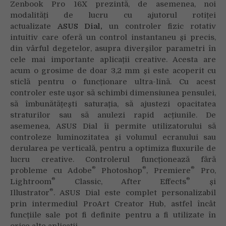
Zenbook Pro 16X prezintă, de asemenea, noi
modalități de lucru cu ajutorul rotiței
actualizate
ASUS Dial,
un controler fizic rotativ
intuitiv care oferă un control instantaneu și precis,
din vârful degetelor, asupra diverșilor parametri în
cele mai importante aplicații creative. Acesta are
acum o grosime de doar 3,2 mm și este acoperit cu
sticlă pentru o funcționare ultra-lină. Cu acest
controler este ușor să schimbi dimensiunea pensulei,
să îmbunătățești saturația, să ajustezi opacitatea
straturilor sau să anulezi rapid acțiunile. De
asemenea, ASUS Dial îi permite utilizatorului să
controleze luminozitatea și volumul ecranului sau
derularea pe verticală, pentru a optimiza fluxurile de
lucru creative. Controlerul funcționează fără
®
®
®
probleme cu Adobe
Photoshop
, Premiere
Pro,
®
®
Lightroom
Classic, After Effects
și
®
Illustrator
. ASUS Dial este complet personalizabil
prin intermediul ProArt Creator Hub, astfel încât
funcțiile sale pot fi definite pentru a fi utilizate în