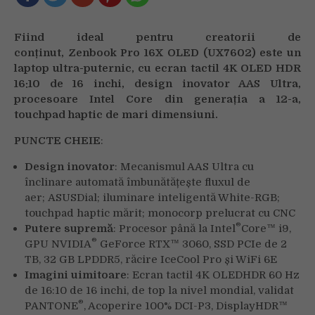
Fiind ideal pentru creatorii de
conținut, Zenbook Pro 16X OLED (UX7602) este un
laptop ultra-puternic, cu ecran tactil 4K OLED HDR
16:10 de 16 inchi, design inovator AAS Ultra,
procesoare Intel Core din generația a 12-a,
touchpad haptic de mari dimensiuni.
PUNCTE CHEIE
:
Design inovator
: Mecanismul AAS Ultra cu
înclinare automată îmbunătățește fluxul de
aer; ASUSDial; iluminare inteligentă White-RGB;
touchpad haptic mărit; monocorp prelucrat cu CNC
®
Putere supremă
: Procesor până la Intel
Core™ i9,
®
GPU NVIDIA
GeForce RTX™ 3060, SSD PCIe de 2
TB, 32 GB LPDDR5, răcire IceCool Pro și WiFi 6E
Imagini uimitoare
: Ecran tactil 4K OLEDHDR 60 Hz
de 16:10 de 16 inchi, de top la nivel mondial, validat
®
PANTONE
, Acoperire 100% DCI-P3, DisplayHDR™