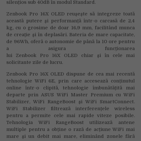
silențios sub 40dB în modul Standard.
Zenbook Pro 16X OLED reușește să integreze toată
această putere și performanță într-o carcasă de 2,4
kg, cu o grosime de doar 16,9 mm, facilitând munca
de creație și în deplasări. Bateria de mare capacitate,
de 96Wh, oferă o autonomie de până la 10 ore pentru
a asigura funcționarea
lui Zenbook Pro 16X OLED chiar și în cele mai
solicitante zile de lucru.
Zenbook Pro 16X OLED dispune de cea mai recentă
tehnologie WiFi 6E, prin care accesează conținutul
online într-o clipită, tehnologie îmbunătățită mai
departe prin ASUS WiFi Master Premium cu WiFi
Stabilizer, WiFi RangeBoost și WiFi SmartConnect.
WiFi Stabilizer filtrează interferențele wireless
pentru a permite cele mai rapide viteze posibile.
Tehnologia WiFi RangeBoost utilizează antene
multiple pentru a obține o rază de acțiune WiFi mai
mare și un debit mai mare, eliminând zonele fără