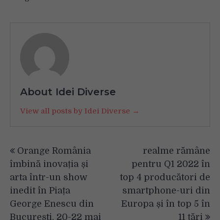
About Idei Diverse
View all posts by Idei Diverse →
Navigare
Orange România
realme rămâne
în
îmbină inovația și
pentru Q1 2022 în
articole
arta într-un show
top 4 producători de
inedit în Piața
smartphone-uri din
George Enescu din
Europa și în top 5 în
București, 20-22 mai
11 țări