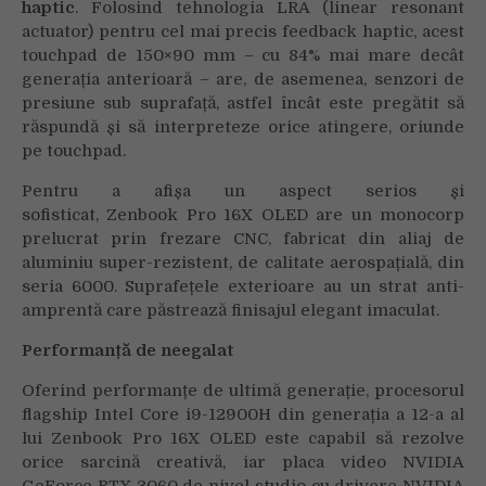
haptic
. Folosind tehnologia LRA (linear resonant
actuator) pentru cel mai precis feedback haptic, acest
touchpad de 150×90 mm – cu 84% mai mare decât
generația anterioară – are, de asemenea, senzori de
presiune sub suprafață, astfel încât este pregătit să
răspundă și să interpreteze orice atingere, oriunde
pe touchpad.
Pentru a afișa un aspect serios și
sofisticat, Zenbook Pro 16X OLED are un monocorp
prelucrat prin frezare CNC, fabricat din aliaj de
aluminiu super-rezistent, de calitate aerospațială, din
seria 6000. Suprafețele exterioare au un strat anti-
amprentă care păstrează finisajul elegant imaculat.
Performanță de neegalat
Oferind performanțe de ultimă generație, procesorul
flagship Intel Core i9-12900H din generația a 12-a al
lui Zenbook Pro 16X OLED este capabil să rezolve
orice sarcină creativă, iar placa video NVIDIA