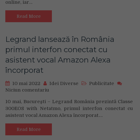
online, iar…
și
MKOR:
53%
Read More
dintre
afacerile
mici
Legrand lansează în România
din
primul interfon conectat cu
România
preferă
asistent vocal Amazon Alexa
să
încorporat
vândă
exclusiv
online
10 mai 2022
Idei Diverse
Publicitate
Niciun comentariu
on
Legrand
10 mai, București – Legrand România prezintă Classe
lansează
300EOS with Netatmo, primul interfon conectat cu
în
asistent vocal Amazon Alexa încorporat.…
România
primul
interfon
Read More
conectat