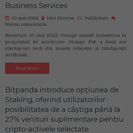
Business Services
10 mai 2022
Idei Diverse
Publicitate
Niciun comentariu
on
Două
București, 10 mai 2022: Orange anunță includerea în
startup-
programul de accelerare Orange Fab a două noi
uri
startup-uri tech din zonele educație și Inteligență
s-
Artificială.…
au
alăturat
Orange
Read More
Fab
și
au
Bitpanda introduce opțiunea de
fost
Staking, oferind utilizatorilor
integrate
în
posibilitatea de a câștiga până la
portofoliul
27% venituri suplimentare pentru
de
parteneri
cripto-activele selectate
Orange