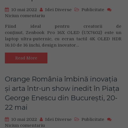
de
smartphone-
10 mai 2022
Idei Diverse
Publicitate
uri
Niciun comentariu
on
din
ASUS a prezentat Zenbook Pro 16X O
Europa
Fiind ideal pentru creatorii de
și
conținut, Zenbook Pro 16X OLED (UX7602) este un
în
laptop ultra-puternic, cu ecran tactil 4K OLED HDR
top
16:10 de 16 inchi, design inovator…
5
în
Read More
11
țări
Orange România îmbină inovația
și arta într-un show inedit în Piața
George Enescu din București, 20-
22 mai
10 mai 2022
Idei Diverse
Publicitate
Niciun comentariu
on