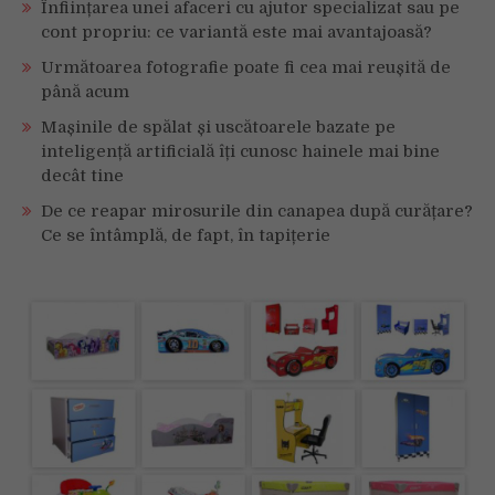
activele
Înființarea unei afaceri cu ajutor specializat sau pe
selectate
cont propriu: ce variantă este mai avantajoasă?
Următoarea fotografie poate fi cea mai reușită de
până acum
Mașinile de spălat și uscătoarele bazate pe
inteligență artificială îți cunosc hainele mai bine
decât tine
De ce reapar mirosurile din canapea după curățare?
Ce se întâmplă, de fapt, în tapițerie