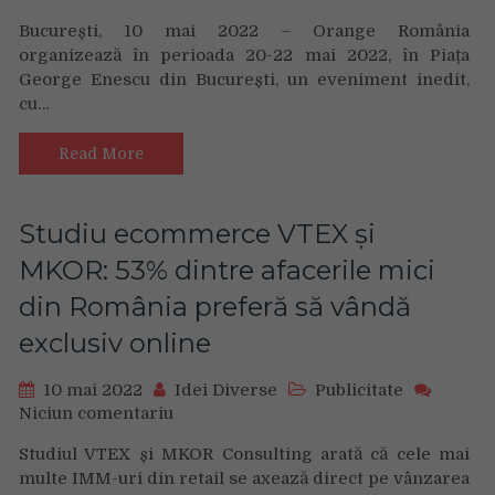
Orange
București, 10 mai 2022 – Orange România
România
organizează în perioada 20-22 mai 2022, în Piața
îmbină
George Enescu din București, un eveniment inedit,
inovația
cu…
și
arta
într-
Read More
un
show
inedit
Studiu ecommerce VTEX și
în
MKOR: 53% dintre afacerile mici
Piața
George
din România preferă să vândă
Enescu
exclusiv online
din
București,
20-
10 mai 2022
Idei Diverse
Publicitate
22
Niciun comentariu
on
mai
Studiu
Studiul VTEX și MKOR Consulting arată că cele mai
ecommerce
multe IMM-uri din retail se axează direct pe vânzarea
VTEX