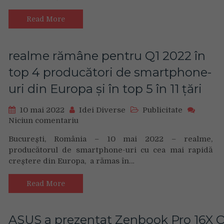
grafice
din
Read More
seria
Radeon
RX
realme rămâne pentru Q1 2022 în
6000
top 4 producători de smartphone-
uri din Europa și în top 5 în 11 țări
10 mai 2022
Idei Diverse
Publicitate
Niciun comentariu
on
realme
București, România – 10 mai 2022 – realme,
rămâne
producătorul de smartphone-uri cu cea mai rapidă
pentru
creștere din Europa, a rămas în…
Q1
2022
în
Read More
top
4
producători
ASUS a prezentat Zenbook Pro 16X 