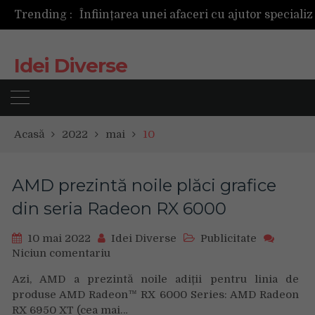
Trending :
Idei Diverse
Acasă
2022
mai
10
AMD prezintă noile plăci grafice
din seria Radeon RX 6000
10 mai 2022
Idei Diverse
Publicitate
Niciun comentariu
on
AMD
Azi, AMD a prezintă noile adiții pentru linia de
prezintă
produse AMD Radeon™ RX 6000 Series: AMD Radeon
noile
RX 6950 XT (cea mai…
plăci