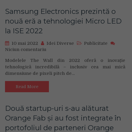
cu
asistent
Samsung Electronics prezintă o
vocal
nouă eră a tehnologiei Micro LED
Amazon
Alexa
la ISE 2022
încorporat
10 mai 2022
Idei Diverse
Publicitate
Niciun comentariu
on
Samsung
Modelele The Wall din 2022 oferă o inovație
Electronics
tehnologică incredibilă – inclusiv cea mai mică
prezintă
dimensiune de pixeli pitch de…
o
nouă
eră
Read More
a
tehnologiei
Micro
Două startup-uri s-au alăturat
LED
Orange Fab și au fost integrate în
la
ISE
portofoliul de parteneri Orange
2022