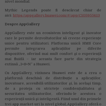
nivel mondial.
Mythic Legends poate fi descărcat chiar de
aici:
https://appgallery.huawei.com/#/app/C105955613
Despre AppGallery
AppGallery este un ecosistem inteligent și inovator
care le permite dezvoltatorilor să creeze experiențe
unice pentru utilizatori. Platforma unică HMS Core
permite integrarea aplicațiilor pe diferite
dispozitive, oferind mai mult confort și o experiență
mai fluidă – iar aceasta face parte din strategia
extinsă „1+8+N” a Huawei.
Cu AppGallery, viziunea Huawei este de a crea o
platformă deschisă de distribuție a aplicațiilor,
inovatoare, accesibilă utilizatorilor și, în același timp,
de a proteja cu strictețe confidențialitatea și
securitatea utilizatorilor, oferindu-le acestora o
experiență unică și inteligentă. Fiind unul din primele
trei app market-uri la nivel global, AppGallery oferă o