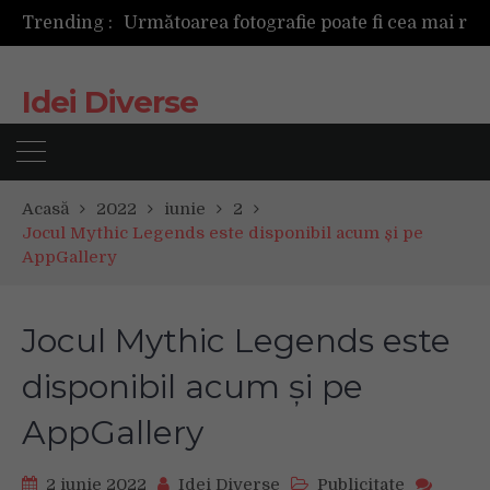
Trending :
Mașinile de spălat și uscătoarele bazate pe inteligență artificială îți cunosc hainele mai bine decât tine
De ce reapar mirosurile din canapea după curățare? Ce se întâmplă, de fapt, în tapițerie
Tot ce trebuie sa stii inainte de Summer Well 2026. Ghidul complet pentru editia aniversara de 15 ani
Idei Diverse
Acasă
2022
iunie
2
Jocul Mythic Legends este disponibil acum și pe
AppGallery
Jocul Mythic Legends este
disponibil acum și pe
AppGallery
2 iunie 2022
Idei Diverse
Publicitate