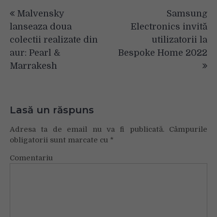
Navigare
Malvensky
Samsung
în
lanseaza doua
Electronics invită
articole
colectii realizate din
utilizatorii la
aur: Pearl &
Bespoke Home 2022
Marrakesh
Lasă un răspuns
Adresa ta de email nu va fi publicată.
Câmpurile
obligatorii sunt marcate cu
*
Comentariu