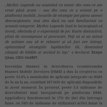
„
Mythic Legends nu seamănă cu nimic din ceea ce am
creat până acum – sau din ceea ce a existat pe o
platformă mobilă. Jocurile de strategie pot părea uneori
descurajatoare, mai ales dacă nu ești familiarizat cu
această categorie. Mythic Legends însă te încurajează să
înveți, oferindu-ți o experiență de joc foarte distractivă,
plină de recompense și provocări. Poți să ai un minut
de acțiune sau să te relaxeri și să joci ore întregi,
optimizând strategiile luptătorilor tăi, dominând
câmpul de bătălie și urcând în top.
” a declarat
Xinyu
Qian, CEO Outfit7.
Investiția Huawei în dezvoltarea ecosistemului
Huawei Mobile Services (HMS) a dus la creșterea cu
peste 55,8% a numărului de aplicații integrate cu HMS
de la an la an, existând 187.000 de aplicații disponibile
în acest moment. În prezent, peste 5,4 milioane de
dezvoltatori sunt înregistrați pe platforma HMS.
AppGallery funcționează în 170 de țări din întreaga
lume, cu 580 de milioane de utilizatori activi lunar la