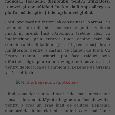
mondial, făcându-l disponibil pentru utilizatorii
Huawei și consolidând încă o dată AppGallery ca
platformă de aplicații de top la nivel global.
Jocul provoacă utilizatorii să construiască o armată cu
războinici de elită și să concureze pentru victoria
finală în arenă. Însă războinicii trebuie aleși cu
înțelepciune, prin crearea unor echipe care să
combine atât abilitățile magice, cât și cele marțiale ale
luptătorilor, pentru a câștiga pe câmpul de luptă. Cu
fiecare triumf, jucătorii pot face raiduri prin
diferitele ligi, pentru a învinge noi adversari și
pentru deblocarea de Campioni și Legende de Origini
și Clase diferite.
Fiind considerat una dintre cele mai interesante
lansări ale anului,
Mythic Legends
a fost dezvoltat
pentru a avea un grad înalt de calitate. Depășind
standardele industriei și reunind cele mai bune