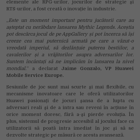
elemente ale RPG-urilor, jocurilor de strategie și
RTS-urilor, a fost creată o inovație în industrie.
„
Este un moment important pentru jucătorii care au
așteptat cu nerăbdare lansarea Mythic Legends. Aceștia
pot descărca jocul de pe AppGallery și pot încerca să își
creeze cea mai puternică armată pe care a văzut-o
vreodată imperiul, să dezlănțuie puterea bestiilor, a
cavalerilor și a vrăjitorilor asupra adversarilor lor.
Suntem încântați să ne implicăm în lansarea la nivel
mondial.
” a declarat
Jaime Gonzalo, VP Huawei
Mobile Service Europe.
Sesiunile de joc sunt mai scurte și mai flexibile, cu
mecanisme inovatoare care le oferă utilizatorilor
Huawei pasionați de jocuri șansa de a lupta cu
adversari reali și de a intra sau reveni în acțiune în
orice moment doresc, fără a-și pierde evoluția. În
plus, sistemul de progresie accesibil al jocului face ca
utilizatorii să poată intra imediat în joc și să se
dezvolte strategic pe măsură ce acesta avansează.