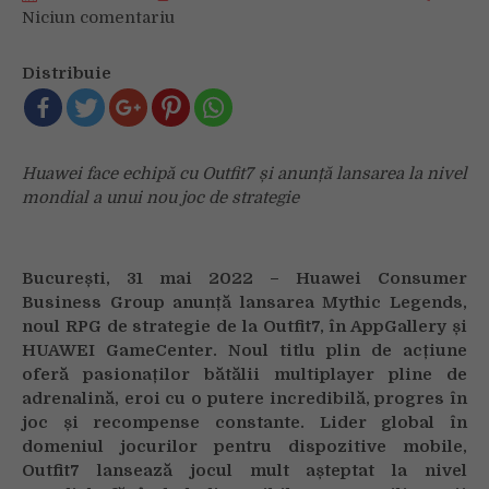
Niciun comentariu
on
Jocul
Mythic
Distribuie
Legends
este
disponibil
acum
Huawei face echipă cu Outfit7 și anunță lansarea la nivel
și
mondial a unui nou joc de strategie
pe
AppGallery
București, 31 mai 2022 – Huawei Consumer
Business Group anunță lansarea Mythic Legends,
noul RPG de strategie de la Outfit7, în AppGallery și
HUAWEI GameCenter. Noul titlu plin de acțiune
oferă pasionaților bătălii multiplayer pline de
adrenalină, eroi cu o putere incredibilă, progres în
joc și recompense constante. Lider global în
domeniul jocurilor pentru dispozitive mobile,
Outfit7 lansează jocul mult așteptat la nivel