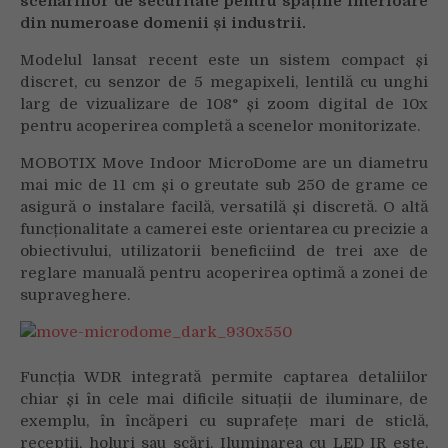
scenariilor de securitate pentru spațiile interioare
din numeroase domenii și industrii.
Modelul lansat recent
este un sistem compact și
discret, cu senzor de 5 megapixeli, lentilă cu unghi
larg de vizualizare de 108° și zoom digital de 10x
pentru acoperirea completă a scenelor monitorizate.
MOBOTIX Move Indoor MicroDome
are un diametru
mai mic de 11 cm și o greutate sub 250 de grame ce
asigură o instalare facilă, versatilă și discretă. O altă
funcționalitate a camerei este orientarea cu precizie a
obiectivului, utilizatorii beneficiind de trei axe de
reglare manuală pentru acoperirea optimă a zonei de
supraveghere.
Funcția WDR integrată permite captarea detaliilor
chiar și în cele mai dificile situații de iluminare, de
exemplu, în încăperi cu suprafețe mari de sticlă,
recepții, holuri sau scări. Iluminarea cu LED IR este,