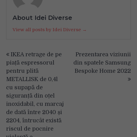
About Idei Diverse
View all posts by Idei Diverse →
Navigare
IKEA retrage de pe
Prezentarea viziunii
în
piață espressorul
din spatele Samsung
articole
pentru plită
Bespoke Home 2022
METALLISK de 0,4l
cu supapă de
siguranță din oțel
inoxidabil, cu marcaj
de dată între 2040 și
2204, întrucât există
riscul de pocnire
violentă a