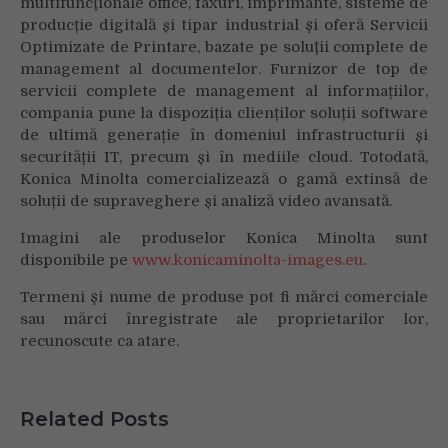
multifuncţionale office, faxuri, imprimante, sisteme de
producție digitală și tipar industrial şi oferă Servicii
Optimizate de Printare, bazate pe soluţii complete de
management al documentelor. Furnizor de top de
servicii complete de management al informațiilor,
compania pune la dispoziția clienților soluții software
de ultimă generație în domeniul infrastructurii și
securității IT, precum și în mediile cloud. Totodată,
Konica Minolta comercializează o gamă extinsă de
soluții de supraveghere și analiză video avansată.
Imagini ale produselor Konica Minolta sunt
disponibile pe
www.konicaminolta-images.eu
.
Termeni şi nume de produse pot fi mărci comerciale
sau mărci înregistrate ale proprietarilor lor,
recunoscute ca atare.
Related Posts