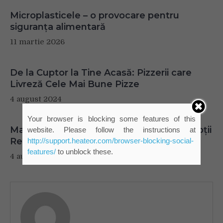
Microplasticele – o provocare pentru
siguranța alimentară
11 martie 2026
De la Cuptor la Tine Acasă: Pizzerii care
Livreză Cele Mai Bune Pizze
4 august 2024
Your browser is blocking some features of this
Masajul Anticelulitic și Nutriția: Cum să Obții
website. Please follow the instructions at
Rezultate Durabile
http://support.heateor.com/browser-blocking-social-
features/
to unblock these.
4 august 2024