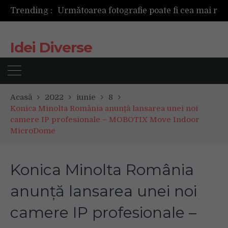
Următoarea fotografie poate fi cea mai reușită de până acum
Trending :
Mașinile de spălat și uscătoarele bazate pe inteligență artificială îți cunosc hainele mai bine decât tine
De ce reapar mirosurile din canapea după curățare? Ce se întâmplă, de fapt, în tapițerie
Tot ce trebuie sa stii inainte de Summer Well 2026. Ghidul complet pentru editia aniversara de 15 ani
Idei Diverse
Acasă
2022
iunie
8
Konica Minolta România anunță lansarea unei noi
camere IP profesionale – MOBOTIX Move Indoor
MicroDome
Konica Minolta România
anunță lansarea unei noi
camere IP profesionale –