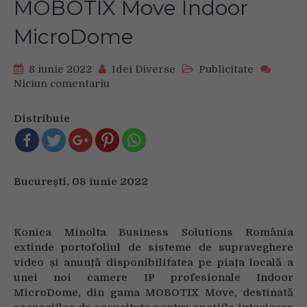
MOBOTIX Move Indoor
MicroDome
8 iunie 2022
Idei Diverse
Publicitate
Niciun comentariu
on
Konica
Minolta
Distribuie
România
anunță
lansarea
unei
București, 08 iunie 2022
noi
camere
IP
profesionale
Konica Minolta Business Solutions România
–
extinde portofoliul de sisteme de supraveghere
MOBOTIX
video și anunță disponibilitatea pe piața locală a
Move
unei noi camere IP profesionale Indoor
Indoor
MicroDome, din gama MOBOTIX Move, destinată
MicroDome