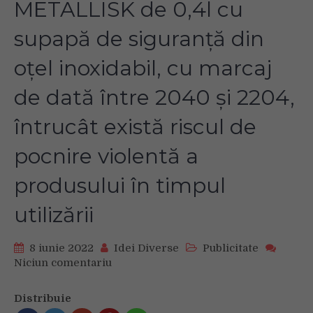
METALLISK de 0,4l cu
supapă de siguranță din
oțel inoxidabil, cu marcaj
de dată între 2040 și 2204,
întrucât există riscul de
pocnire violentă a
produsului în timpul
utilizării
8 iunie 2022
Idei Diverse
Publicitate
Niciun comentariu
on
IKEA
retrage
Distribuie
de