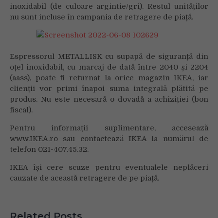
și
inoxidabil (de culoare argintie/gri). Restul unităților
2204,
nu sunt incluse în campania de retragere de piață.
întrucât
există
riscul
de
Espressorul METALLISK cu supapă de siguranță din
pocnire
oțel inoxidabil, cu marcaj de dată între 2040 și 2204
violentă
(aass), poate fi returnat la orice magazin IKEA, iar
a
clienții vor primi înapoi suma integrală plătită pe
produsului
produs. Nu este necesară o dovadă a achiziției (bon
în
fiscal).
timpul
utilizării
Pentru informații suplimentare, accesează
www.IKEA.ro sau contactează IKEA la numărul de
telefon 021-407.45.32.
IKEA își cere scuze pentru eventualele neplăceri
cauzate de această retragere de pe piață.
Related Posts