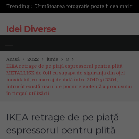
Următoarea fotografie poate fi cea mai reușită de până acum
Trending :
Mașinile de spălat și uscătoarele bazate pe inteligență artificială îți cunosc hainele mai bine decât tine
De ce reapar mirosurile din canapea după curățare? Ce se întâmplă, de fapt, în tapițerie
Tot ce trebuie sa stii inainte de Summer Well 2026. Ghidul complet pentru editia aniversara de 15 ani
Idei Diverse
Acasă
2022
iunie
8
IKEA retrage de pe piață espressorul pentru plită
METALLISK de 0,4l cu supapă de siguranță din oțel
inoxidabil, cu marcaj de dată între 2040 și 2204,
întrucât există riscul de pocnire violentă a produsului
în timpul utilizării
IKEA retrage de pe piață
espressorul pentru plită