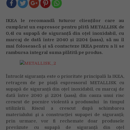
pe
piață
espressorul
IKEA le recomandă tuturor clienților care au
pentru
cumpărat un espressor pentru plită METALLISK de
plită
0,4l cu supapă de siguranță din oțel inoxidabil, cu
METALLISK
marcaj de dată între 2040 și 2204 (aass), să
nu îl
de
mai folosească și să contacteze IKEA pentru a li se
0,4l
cu
rambursa integral suma plătită pe produs
.
supapă
de
siguranță
Întrucât siguranța este o prioritate principală la IKEA,
din
retragem de pe piață espressorul METALLISK cu
oțel
inoxidabil,
supapă de siguranță din oțel inoxidabil, cu marcaj de
cu
dată între 2040 și 2204 (aass), din cauza unui risc
marcaj
crescut de pocnire violentă a produsului în timpul
de
utilizării. Riscul a crescut după schimbarea
dată
materialului și a construcției supapei de siguranță;
între
prin urmare, vor fi rechemate doar produsele
2040
prevăzute cu supapă de siguranță din oțel