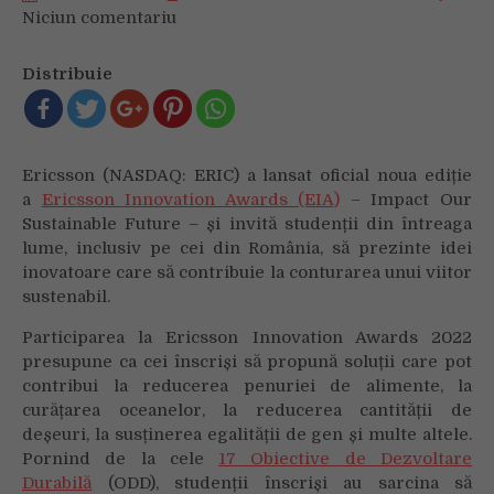
Niciun comentariu
on
Idei
pentru
Distribuie
un
viitor
durabil:
A
Ericsson (NASDAQ: ERIC) a lansat oficial noua ediție
început
a
Ericsson Innovation Awards (EIA)
– Impact Our
Ericsson
Sustainable Future – și invită studenții din întreaga
Innovation
lume, inclusiv pe cei din România, să prezinte idei
Awards
inovatoare care să contribuie la conturarea unui viitor
2022
sustenabil.
Participarea la Ericsson Innovation Awards 2022
presupune ca cei înscriși să propună soluții care pot
contribui la reducerea penuriei de alimente, la
curățarea oceanelor, la reducerea cantității de
deșeuri, la susținerea egalității de gen și multe altele.
Pornind de la cele
17 Obiective de Dezvoltare
Durabilă
(ODD), studenții înscriși au sarcina să