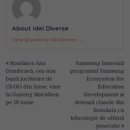
About Idei Diverse
View all posts by Idei Diverse →
Navigare
Românca Ana
Samsung lansează
în
Dumbravă, cea mai
programul Samsung
articole
bună jucătoare de
Ecosystem for
CS:GO din lume, vine
Education
la Gaming Marathon
Development și
pe 19 iunie
dotează clasele din
România cu
tehnologie de ultimă
generație