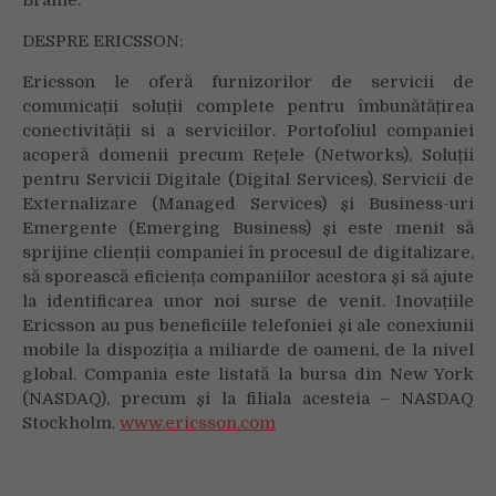
DESPRE ERICSSON:
Ericsson le oferă furnizorilor de servicii de
comunicații soluții complete pentru îmbunătățirea
conectivității si a serviciilor. Portofoliul companiei
acoperă domenii precum Rețele (Networks), Soluții
pentru Servicii Digitale (Digital Services), Servicii de
Externalizare (Managed Services) și Business-uri
Emergente (Emerging Business) și este menit să
sprijine clienții companiei în procesul de digitalizare,
să sporească eficiența companiilor acestora și să ajute
la identificarea unor noi surse de venit. Inovațiile
Ericsson au pus beneficiile telefoniei și ale conexiunii
mobile la dispoziția a miliarde de oameni, de la nivel
global. Compania este listată la bursa din New York
(NASDAQ), precum și la filiala acesteia – NASDAQ
Stockholm.
www.ericsson.com