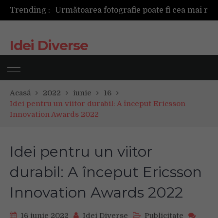
Următoarea fotografie poate fi cea mai reușită de până acum
Trending :
Mașinile de spălat și uscătoarele bazate pe inteligență artificială îți cunosc hainele mai bine decât tine
De ce reapar mirosurile din canapea după curățare? Ce se întâmplă, de fapt, în tapițerie
Tot ce trebuie sa stii inainte de Summer Well 2026. Ghidul complet pentru editia aniversara de 15 ani
Idei Diverse
Acasă
2022
iunie
16
Idei pentru un viitor durabil: A început Ericsson
Innovation Awards 2022
Idei pentru un viitor
durabil: A început Ericsson
Innovation Awards 2022
16 iunie 2022
Idei Diverse
Publicitate