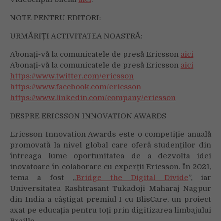
NOTE PENTRU EDITORI:
URMĂRIȚI ACTIVITATEA NOASTRĂ:
Abonați-vă la comunicatele de presă Ericsson
aici
Abonați-vă la comunicatele de presă Ericsson
aici
https://www.twitter.com/ericsson
https://www.facebook.com/ericsson
https://www.linkedin.com/company/ericsson
DESPRE ERICSSON INNOVATION AWARDS
Ericsson Innovation Awards este o competiție anuală
promovată la nivel global care oferă studenților din
întreaga lume oportunitatea de a dezvolta idei
inovatoare în colaborare cu experții Ericsson. În 2021,
tema a fost „
Bridge the Digital Divide
”, iar
Universitatea Rashtrasant Tukadoji Maharaj Nagpur
din India a câștigat premiul I cu BlisCare, un proiect
axat pe educația pentru toți prin digitizarea limbajului
Braille.