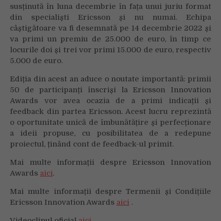
susținută în luna decembrie în fața unui juriu format
din specialiști Ericsson și nu numai. Echipa
câștigătoare va fi desemnată pe 14 decembrie 2022 și
va primi un premiu de 25.000 de euro, în timp ce
locurile doi și trei vor primi 15.000 de euro, respectiv
5.000 de euro.
Ediția din acest an aduce o noutate importantă: primii
50 de participanți înscriși la Ericsson Innovation
Awards vor avea ocazia de a primi indicații și
feedback din partea Ericsson. Acest lucru reprezintă
o oportunitate unică de îmbunătățire și perfecționare
a ideii propuse, cu posibilitatea de a redepune
proiectul, ținând cont de feedback-ul primit.
Mai multe informații despre Ericsson Innovation
Awards
aici
.
Mai multe informații despre Termenii și Condițiile
Ericsson Innovation Awards
aici
.
Videoclipul oficial
aici
.