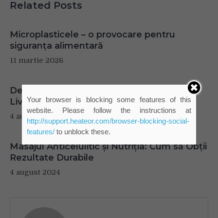
Related Posts
Microplasticele – o provocare pentru
siguranța alimentară
11 martie 2026
De la Cuptor la Tine Acasă: Pizzerii care
Your browser is blocking some features of this
Livreză Cele Mai Bune Pizze
website. Please follow the instructions at
4 august 2024
http://support.heateor.com/browser-blocking-social-
features/
to unblock these.
Masajul Anticelulitic și Nutriția: Cum să Obții
Rezultate Durabile
4 august 2024