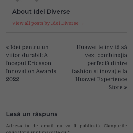
About Idei Diverse
View all posts by Idei Diverse →
Navigare
Idei pentru un
Huawei te invită să
în
viitor durabil: A
vezi combinația
articole
început Ericsson
perfectă dintre
Innovation Awards
fashion și inovație la
2022
Huawei Experience
Store
Lasă un răspuns
Adresa ta de email nu va fi publicată.
Câmpurile
obligatorii sunt marcate cu
*