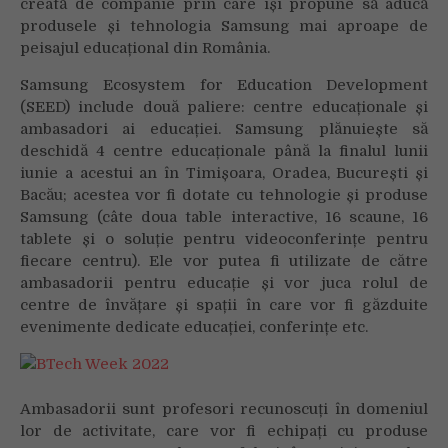
creată de companie prin care își propune să aducă
din
produsele și tehnologia Samsung mai aproape de
România
peisajul educațional din România.
cu
tehnologie
Samsung Ecosystem for Education Development
de
(SEED) include două paliere: centre educaționale și
ultimă
ambasadori ai educației. Samsung plănuiește să
generație
deschidă 4 centre educaționale până la finalul lunii
iunie a acestui an în Timișoara, Oradea, București și
Bacău; acestea vor fi dotate cu tehnologie și produse
Samsung (câte doua table interactive, 16 scaune, 16
tablete și o soluție pentru videoconferințe pentru
fiecare centru). Ele vor putea fi utilizate de către
ambasadorii pentru educație și vor juca rolul de
centre de învățare și spații în care vor fi găzduite
evenimente dedicate educației, conferințe etc.
Ambasadorii sunt profesori recunoscuți în domeniul
lor de activitate, care vor fi echipați cu produse