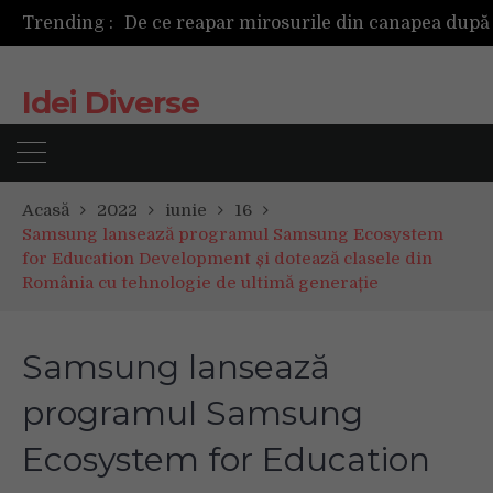
Trending :
Cum ar fi dacă ceasul tău s-ar antrena alături de tine?
TAG investește 500.000 de euro în retail în 2026, pentru modernizarea magazinelor și extinderea portofoliului
Tot ce trebuie sa stii inainte de Summer Well 2026. Ghidul complet pentru editia aniversara de 15 ani
Idei Diverse
Acasă
2022
iunie
16
Samsung lansează programul Samsung Ecosystem
for Education Development și dotează clasele din
România cu tehnologie de ultimă generație
Samsung lansează
programul Samsung
Ecosystem for Education