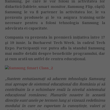
Samsung, pe care le vor folosi în activitatea lor
didactică (tablete, smart monitor, Samsung Flip, căști).
Samsung le va fi partener în activitatea lor, le va
prezenta produsele și le va asigura training-urile
necesare pentru a folosi tehnologia Samsung la
adevărata ei capacitate.
Compania va prezenta în premieră inițiativa între 17
și 19 iunie, la Bucharest Tech Week, în cadrul Tech
Expo. Participanții vor putea afla la standul Samsung
mai multe detalii despre beneficiile programului, dar
și cum arată un astfel de centru educațional.
„
Suntem entuziasmați să aducem tehnologia Samsung
mai aproape de sistemul educațional din România și să
contribuim la o schimbare
reală la nivelul sistemului
educațional românesc. Planurile noastre în această
direcție sunt unele pe termen lung și vizează redefinirea
modului în care ne raportam la cunoștințe, valori și