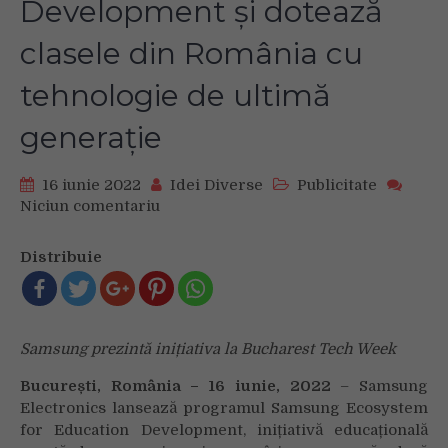
Development și dotează
clasele din România cu
tehnologie de ultimă
generație
16 iunie 2022
Idei Diverse
Publicitate
Niciun comentariu
on
Samsung
lansează
Distribuie
programul
Samsung
Ecosystem
for
Samsung prezintă inițiativa la Bucharest Tech Week
Education
Development
București, România – 16 iunie, 2022
– Samsung
și
Electronics lansează programul Samsung Ecosystem
dotează
for Education Development, inițiativă educațională
clasele