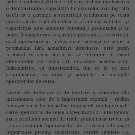
putea fi suficient. Orice certificare trebuie înțeleasă ca
o demonstrație a capacității furnizorului, mai degrabă
decât ca o garanție a securității produsului pe toată
durata sa de viață. Certificarea confirmă calitatea și
capacitățile unei anumite versiuni a produsului și ar
putea fi considerată o garanție puternică a securității,
dacă operatorul ar utiliza exact aceeași versiune a
produsului fără actualizări ulterioare; este puțin
probabil ca acest lucru să se întâmple în cazul
elementelor de rețea 5G, deoarece acestea sunt
îmbunătățite, cu funcționalități din ce în ce mai
semnificative, în timp și adaptate la cerințele
operatorilor de rețea.
Nevoia de detectare și de limitare a acțiunilor rău
intenționate este de o importanță capitală – niciun
furnizor nu ar trebui să facă imposibilă înțelegerea de
către operatorul de rețea a specificațiilor interfețelor
sau a profilului normal de trafic și nici nu ar trebui să
refuze cerințele operatorilor de a accesa informații
importante privind securitatea. Pentru rețelele 5G,