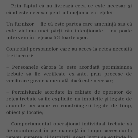
– Prin faptul că nu livrează ceea ce este necesar și
când este necesar pentru funcționarea rețelei.
Un furnizor – fie că este partea care amenință sau că
este victima unei părți rău intenționate – nu poate
interveni în rețeaua 5G foarte ușor.
Controlul persoanelor care au acces la rețea necesită
trei lucruri:
– Persoanele cărora le este acordată permisiunea
trebuie să fie verificate ex-ante, prin procese de
verificare guvernamentală, dacă este necesar;
– Permisiunile acordate în calitate de operator de
rețea trebuie să fie explicite, nu implicite și legate de
anumite persoane cu constrângeri legate de timp,
obiect și locație;
– Comportamentul operațional individual trebuie să
fie monitorizat în permanență în timpul accesului la
rețeau, sisteme și instalații. Acest lucru se extinde la