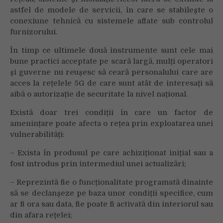
astfel de modele de servicii, în care se stabilește o
conexiune tehnică cu sistemele aflate sub controlul
furnizorului.
În timp ce ultimele două instrumente sunt cele mai
bune practici acceptate pe scară largă, mulți operatori
și guverne nu reușesc să ceară personalului care are
acces la rețelele 5G de care sunt atât de interesați să
aibă o autorizație de securitate la nivel național.
Există doar trei condiții în care un factor de
amenințare poate afecta o rețea prin exploatarea unei
vulnerabilități:
– Exista în produsul pe care achiziționat inițial sau a
fost introdus prin intermediul unei actualizări;
– Reprezintă fie o funcționalitate programată dinainte
să se declanșeze pe baza unor condiții specifice, cum
ar fi ora sau data, fie poate fi activată din interiorul sau
din afara rețelei;