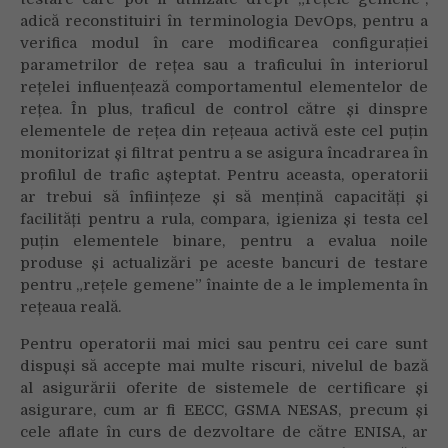
adică reconstituiri în terminologia DevOps, pentru a
verifica modul în care modificarea configurației
parametrilor de rețea sau a traficului în interiorul
rețelei influențează comportamentul elementelor de
rețea. În plus, traficul de control către și dinspre
elementele de rețea din rețeaua activă este cel puțin
monitorizat și filtrat pentru a se asigura încadrarea în
profilul de trafic așteptat. Pentru aceasta, operatorii
ar trebui să înființeze și să mențină capacități și
facilități pentru a rula, compara, igieniza și testa cel
puțin elementele binare, pentru a evalua noile
produse și actualizări pe aceste bancuri de testare
pentru „rețele gemene” înainte de a le implementa în
rețeaua reală.
Pentru operatorii mai mici sau pentru cei care sunt
dispuși să accepte mai multe riscuri, nivelul de bază
al asigurării oferite de sistemele de certificare și
asigurare, cum ar fi EECC, GSMA NESAS, precum și
cele aflate în curs de dezvoltare de către ENISA, ar