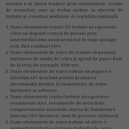
acestea s-ar putea traduce prin următoarele cerințe
de securitate care ar trebui incluse în ofertele de
licitație și, eventual, susținute de legislația națională:
Toate elementele rețelei 5G trebuie să raporteze
către un depozit central de jurnale prin
intermediul unui canal securizat în timp aproape
real, fără a utiliza relee;
Toate elementele de rețea 5G trebuie să permită
instalarea de sonde de rețea și agenți de punct final
de la terți, de exemplu, EDR-uri;
Toate elementele de rețea trebuie să asigure o
interfață API deschisă pentru preluarea
inventarului detaliat al elementelor de rețea
hardware și software;
Toate elementele rețelei trebuie să raporteze
evenimente AAA, evenimente de securitate,
comportamente anormale, starea de funcționare
(sarcini, CPU/Memorie, listă de procese, utilizare);
Toate elementele de rețea trebuie să ofere o
evidență detaliată a matricei traficului de rețea