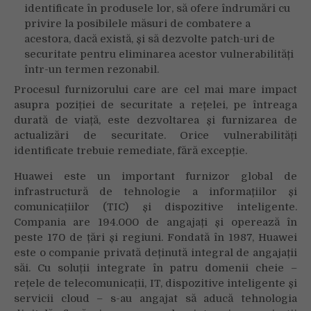
identificate în produsele lor, să ofere îndrumări cu
privire la posibilele măsuri de combatere a
acestora, dacă există, și să dezvolte patch-uri de
securitate pentru eliminarea acestor vulnerabilități
într-un termen rezonabil.
Procesul furnizorului care are cel mai mare impact
asupra poziției de securitate a rețelei, pe întreaga
durată de viață, este dezvoltarea și furnizarea de
actualizări de securitate. Orice vulnerabilități
identificate trebuie remediate, fără excepție.
Huawei este un important furnizor global de
infrastructură de tehnologie a informațiilor și
comunicațiilor (TIC) și dispozitive inteligente.
Compania are 194.000 de angajați și operează în
peste 170 de țări și regiuni. Fondată în 1987, Huawei
este o companie privată deținută integral de angajații
săi. Cu soluții integrate în patru domenii cheie –
rețele de telecomunicații, IT, dispozitive inteligente și
servicii cloud – s-au angajat să aducă tehnologia