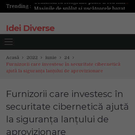
Trending :
Mașinile de spălat și uscătoarele bazate pe inteligență artificială îți cunosc hainele mai bine decât tine
De ce reapar mirosurile din canapea după curățare? Ce se întâmplă, de fapt, în tapițerie
Tot ce trebuie sa stii inainte de Summer Well 2026. Ghidul complet pentru editia aniversara de 15 ani
Idei Diverse
Acasă
2022
iunie
24
Furnizorii care investesc în securitate cibernetică
ajută la siguranța lanțului de aprovizionare
Furnizorii care investesc în
securitate cibernetică ajută
la siguranța lanțului de
aprovizionare