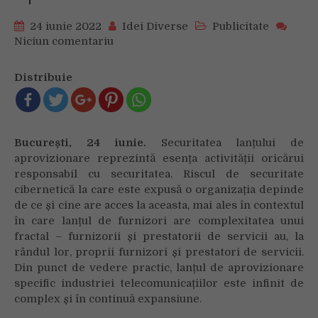
24 iunie 2022
Idei Diverse
Publicitate
Niciun comentariu
on
Furnizorii
care
Distribuie
investesc
în
securitate
cibernetică
București, 24 iunie.
Securitatea lanțului de
ajută
aprovizionare reprezintă esența activității oricărui
la
responsabil cu securitatea. Riscul de securitate
siguranța
cibernetică la care este expusă o organizația depinde
lanțului
de ce și cine are acces la aceasta, mai ales în contextul
de
aprovizionare
în care lanțul de furnizori are complexitatea unui
fractal – furnizorii și prestatorii de servicii au, la
rândul lor, proprii furnizori și prestatori de servicii.
Din punct de vedere practic, lanțul de aprovizionare
specific industriei telecomunicațiilor este infinit de
complex și în continuă expansiune.