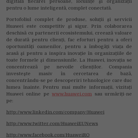
digitală fiecărei persoane, locuințe și organizații
pentru o lume inteligentă, complet conectată.
Portofoliul complet de produse, soluții și servicii
Huawei este competitiv și sigur. Prin colaborarea
deschisă cu partenerii ecosistemului, creează valoare
de durată pentru clienți, fac eforturi pentru a oferi
oportunități oamenilor, pentru a îmbogăți viața de
acasă și pentru a inspira inovație în organizațiile de
toate formele și dimensiunile. La Huawei, inovația se
concentrează pe nevoile clienților. Compania
investește masiv în cercetarea de bază,
concentrându-se pe descoperiri tehnologice care duc
lumea înainte. Pentru mai multe informații, vizitați
Huawei online pe
www.huawei.com
sau urmăriți-ne
pe:
http://www.linkedin.com/company/Huawei
http://www.twitter.com/HuaweiEUNews
http://www.facebook.com/HuaweiRO