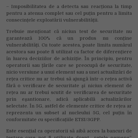
– Imposibilitatea de a detecta sau reacționa la timp
pentru a atenua complet sau cel puțin pentru a limita
consecințele exploatării vulnerabilității.
Trebuie menționat că niciun test de securitate nu
garantează 100% că un produs nu conține
vulnerabilități. Cu toate acestea, poate limita numărul
acestora sau poate fi utilizat ca factor de diferențiere
în luarea deciziilor de achiziție. În principiu, pentru
operatorii sau țările care se preocupă de securitate,
nicio versiune a unui element sau a unei actualizări de
rețea critice nu ar trebui să ajungă într-o rețea activă
fără o verificare de securitate și niciun element de
rețea nu ar trebui scutit de verificarea de securitate
prin eșantionare, adică aplicabilă actualizărilor
selectate. În 5G, astfel de elemente critice de rețea ar
reprezenta un subset al nucleului 5G, cel puțin în
conformitate cu specificațiile ETSI/3GPP.
Este esențial ca operatorii să aibă acces la bancuri de
testare care pot fi utilizate drept „rețele gemene”,