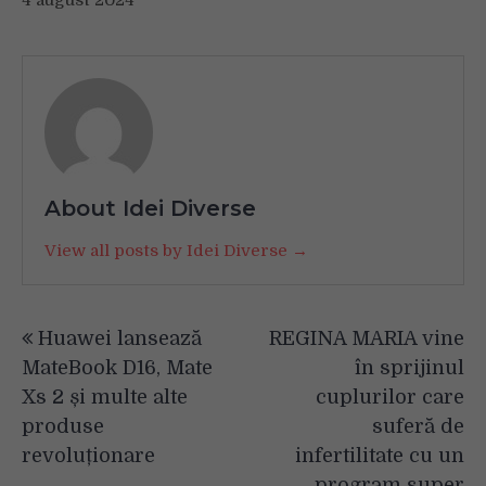
About Idei Diverse
View all posts by Idei Diverse →
Navigare
Huawei lansează
REGINA MARIA vine
în
MateBook D16, Mate
în sprijinul
articole
Xs 2 și multe alte
cuplurilor care
produse
suferă de
revoluționare
infertilitate cu un
program super