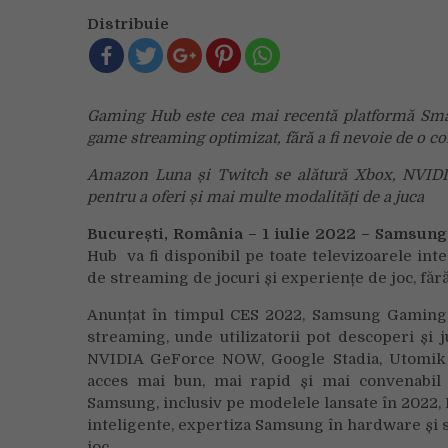
Distribuie
Gaming Hub este cea mai recentă platformă Smar
game streaming optimizat, fără a fi nevoie de o c
Amazon Luna și Twitch se alătură Xbox, NVIDI
pentru a oferi și mai multe modalități de a juca
București, România – 1 iulie 2022 –
Samsung 
Hub va fi disponibil pe toate televizoarele in
de streaming de jocuri și experiențe de joc, fă
Anunțat în timpul CES 2022, Samsung Gaming H
streaming, unde utilizatorii pot descoperi și 
NVIDIA GeForce NOW, Google Stadia, Utomik
acces mai bun, mai rapid și mai convenabil l
Samsung, inclusiv pe modelele lansate în 2022
inteligente, expertiza Samsung în hardware și s
joc.