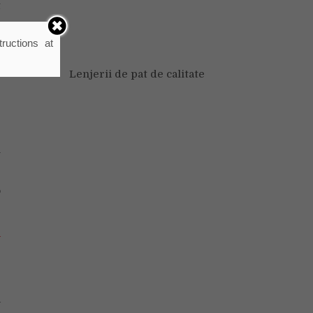
t
e
ructions at
Lenjerii de pat de calitate
e
e
n
o
-
a