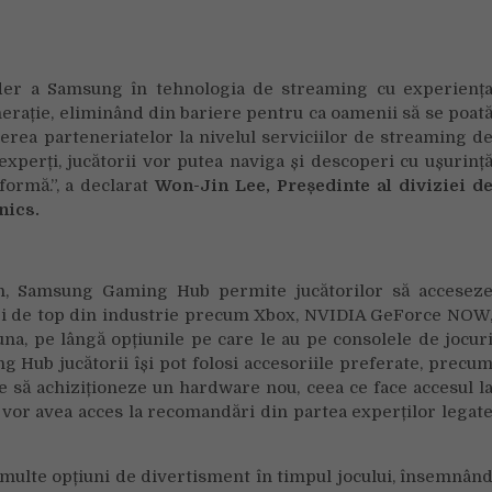
er a Samsung în tehnologia de streaming cu experienț
erație, eliminând din bariere pentru ca oamenii să se poat
erea parteneriatelor la nivelul serviciilor de streaming d
experți, jucătorii vor putea naviga și descoperi cu ușurinț
tformă.”, a declarat
Won-Jin Lee, Președinte al diviziei d
nics.
en, Samsung Gaming Hub permite jucătorilor să accesez
neri de top din industrie precum Xbox, NVIDIA GeForce NOW
na, pe lângă opțiunile pe care le au pe consolele de jocur
g Hub jucătorii își pot folosi accesoriile preferate, precu
oie să achiziționeze un hardware nou, ceea ce face accesul l
ii vor avea acces la recomandări din partea experților legat
lte opțiuni de divertisment în timpul jocului, însemnân