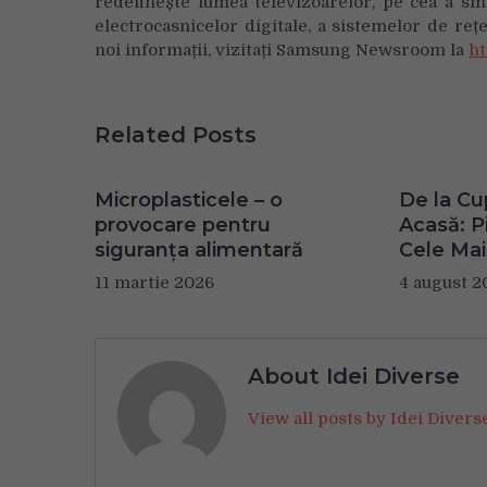
redefinește lumea televizoarelor, pe cea a sma
electrocasnicelor digitale, a sistemelor de re
noi informații, vizitați Samsung Newsroom la
ht
Related Posts
Microplasticele – o
De la Cu
provocare pentru
Acasă: Pi
siguranța alimentară
Cele Mai
11 martie 2026
4 august 2
About Idei Diverse
View all posts by Idei Diver