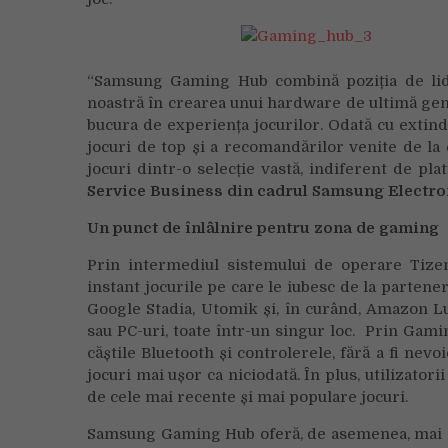
“Samsung Gaming Hub combină poziția de lid
noastră în crearea unui hardware de ultimă gen
bucura de experiența jocurilor. Odată cu extind
jocuri de top și a recomandărilor venite de la 
jocuri dintr-o selecție vastă, indiferent de pla
Service Business din cadrul Samsung Electro
Un punct de înlâlnire pentru zona de gaming
Prin intermediul sistemului de operare Tiz
instant jocurile pe care le iubesc de la parte
Google Stadia, Utomik și, în curând, Amazon Lu
sau PC-uri, toate într-un singur loc. Prin Gamin
căștile Bluetooth și controlerele, fără a fi nev
jocuri mai ușor ca niciodată. În plus, utilizator
de cele mai recente și mai populare jocuri.
Samsung Gaming Hub oferă, de asemenea, mai mu