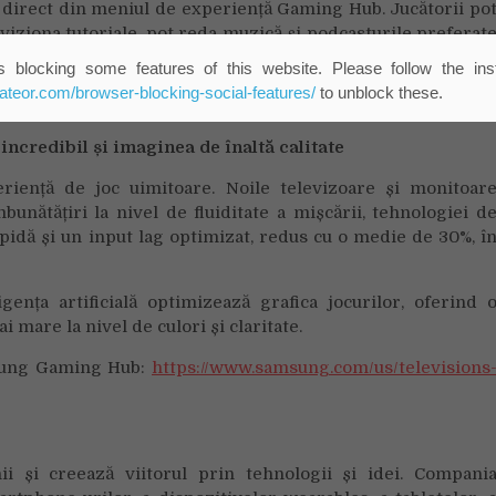
y direct din meniul de experiență Gaming Hub. Jucătorii po
 viziona tutoriale, pot reda muzică și podcasturile preferat
 jocuri, toate prin intermediul Gaming Hub.
 blocking some features of this website. Please follow the inst
eateor.com/browser-blocking-social-features/
to unblock these.
ncredibil și imaginea de înaltă calitate
eriență de joc uimitoare. Noile televizoare și monitoar
unătățiri la nivel de fluiditate a mișcării, tehnologiei d
pidă și un input lag optimizat, redus cu o medie de 30%, î
ența artificială optimizează grafica jocurilor, oferind 
i mare la nivel de culori și claritate.
msung Gaming Hub:
https://www.samsung.com/us/televisions
i și creează viitorul prin tehnologii și idei. Compani