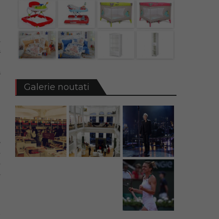
a
ă
e
ă
e
Galerie noutati
e
,
i
m
a
e
d