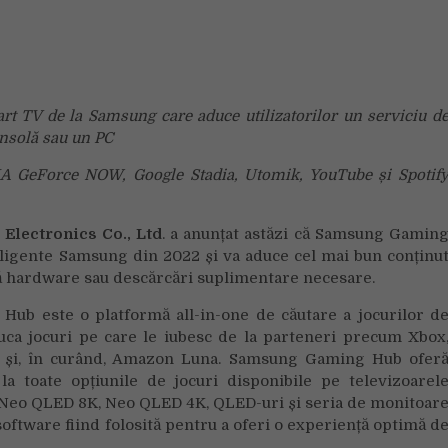
Gaming
Hub,
o
nouă
platformă
t TV de la Samsung care aduce utilizatorilor un serviciu d
de
onsolă sau un PC
căutare
a
A GeForce NOW, Google Stadia, Utomik, YouTube și Spotif
jocurilor
de
streaming,
Electronics Co., Ltd
. a anunțat astăzi că Samsung Gamin
disponibilă
teligente Samsung din 2022 și va aduce cel mai bun conținu
acum
ră hardware sau descărcări suplimentare necesare.
pe
televizoarele
ub este o platformă all-in-one de căutare a jocurilor d
și
juca jocuri pe care le iubesc de la parteneri precum Xbox
monitoarele
 și, în curând, Amazon Luna. Samsung Gaming Hub ofer
inteligente
a toate opțiunile de jocuri disponibile pe televizoarel
din
, Neo QLED 8K, Neo QLED 4K, QLED-uri și seria de monitoar
2022
oftware fiind folosită pentru a oferi o experiență optimă d