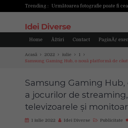
Următoarea fotografie poate fi ce
Trending :
Idei Diverse
Home
Åžtiri
Contact
PaginÄƒ exe
Acasă
2022
iulie
1
Samsung Gaming Hub, o nouă platformă de căutar
Samsung Gaming Hub, o
a jocurilor de streaming
televizoarele și monitoa
1 iulie 2022
Idei Diverse
Publicitate