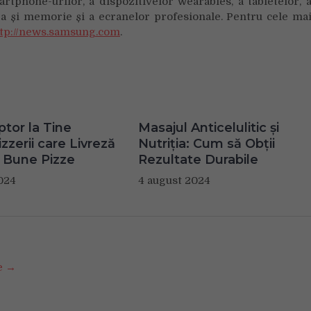
rtphone-urilor, a dispozitivelor wearables, a tabletelor, 
țea și memorie și a ecranelor profesionale. Pentru cele ma
tp://news.samsung.com
.
ptor la Tine
Masajul Anticelulitic și
zzerii care Livreză
Nutriția: Cum să Obții
 Bune Pizze
Rezultate Durabile
024
4 august 2024
se →