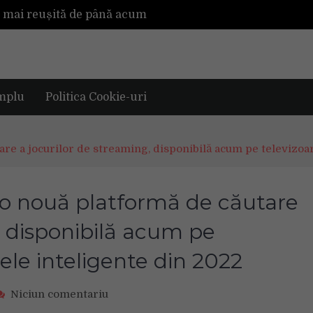
a mai reușită de până acum
Mașinile de spălat și uscătoarele bazate pe inteligență artificială îți cunosc hainele mai bine decât tine
De ce reapar mirosurile din canapea după curățare? Ce se întâmplă, de fapt, în tapițerie
Tot ce trebuie sa stii inainte de Summer Well 2026. Ghidul complet pentru editia aniversara de 15 ani
mplu
Politica Cookie-uri
e a jocurilor de streaming, disponibilă acum pe televizoar
 nouă platformă de căutare
, disponibilă acum pe
rele inteligente din 2022
on
Niciun comentariu
Samsung