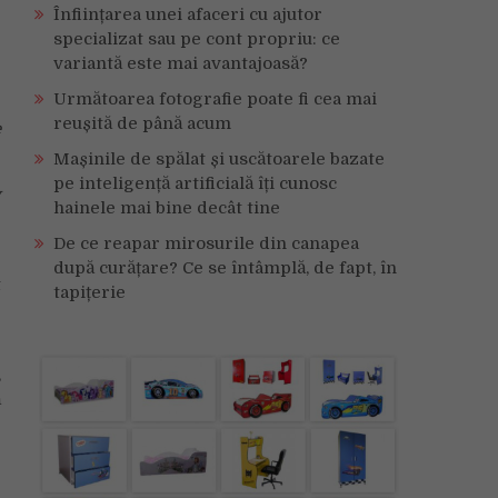
Înființarea unei afaceri cu ajutor
specializat sau pe cont propriu: ce
variantă este mai avantajoasă?
Următoarea fotografie poate fi cea mai
reușită de până acum
e
Mașinile de spălat și uscătoarele bazate
pe inteligență artificială îți cunosc
y
hainele mai bine decât tine
De ce reapar mirosurile din canapea
g
după curățare? Ce se întâmplă, de fapt, în
t
tapițerie
e
,
ă
e
e
e