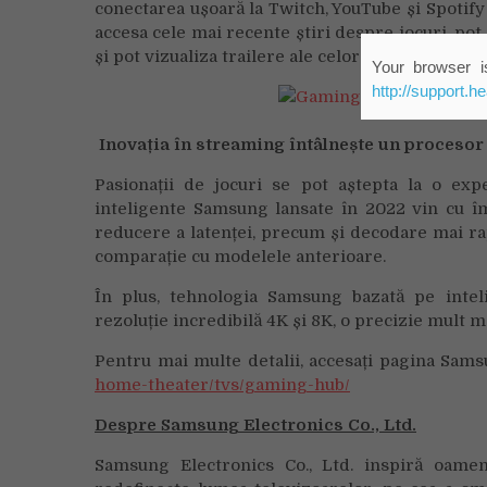
conectarea ușoară la Twitch, YouTube și Spotif
accesa cele mai recente știri despre jocuri, pot
și pot vizualiza trailere ale celor mai așteptate
Your browser is
http://support.h
Inovația în streaming întâlnește un procesor i
Pasionații de jocuri se pot aștepta la o exp
inteligente Samsung lansate în 2022 vin cu îmb
reducere a latenței, precum și decodare mai ra
comparație cu modelele anterioare.
În plus, tehnologia Samsung bazată pe intelig
rezoluție incredibilă 4K și 8K, o precizie mult ma
Pentru mai multe detalii, accesați pagina Sa
home-theater/tvs/gaming-hub/
Despre Samsung Electronics Co., Ltd.
Samsung Electronics Co., Ltd. inspiră oameni