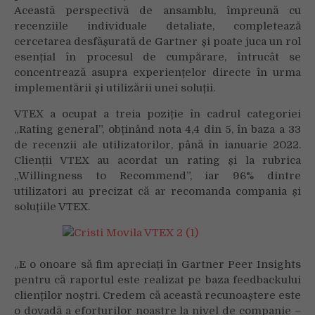
Digital
Această perspectivă de ansamblu, împreună cu
Commerce
recenziile individuale detaliate, completează
2022
cercetarea desfășurată de Gartner și poate juca un rol
esențial în procesul de cumpărare, întrucât se
concentrează asupra experiențelor directe în urma
implementării și utilizării unei soluții.
VTEX a ocupat a treia poziție în cadrul categoriei
„Rating general”, obținând nota 4,4 din 5, în baza a 33
de recenzii ale utilizatorilor, până în ianuarie 2022.
Clienții VTEX au acordat un rating și la rubrica
„Willingness to Recommend”, iar 96% dintre
utilizatori au precizat că ar recomanda compania și
soluțiile VTEX.
„E o onoare să fim apreciați în Gartner Peer Insights
pentru că raportul este realizat pe baza feedbackului
clienților noștri. Credem că această recunoaștere este
o dovadă a eforturilor noastre la nivel de companie –