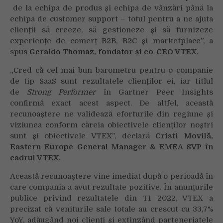
de la echipa de produs și echipa de vânzări până la
echipa de customer support – totul pentru a ne ajuta
clienții să creeze, să gestioneze și să furnizeze
experiențe de comerț B2B, B2C și marketplace”, a
spus
Geraldo Thomaz, fondator și co-CEO VTEX
.
„Cred că cel mai bun barometru pentru o companie
de tip SaaS sunt rezultatele clienților ei, iar titlul
de
Strong Performer
în Gartner Peer Insights
confirmă exact acest aspect. De altfel, această
recunoaștere ne validează eforturile din regiune și
viziunea conform căreia obiectivele clienților noștri
sunt și obiectivele VTEX”, declară
Cristi Movilă,
Eastern Europe General Manager & EMEA SVP în
cadrul VTEX
.
Această recunoaștere vine imediat după o perioadă în
care compania a avut rezultate pozitive. În anunțurile
publice privind rezultatele din T1 2022, VTEX a
precizat că veniturile sale totale au crescut cu 33,7%
YoY, adăugând noi clienți și extinzând parteneriatele