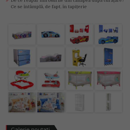
De ce reapar mirosurile din canapea după curățare?
Ce se întâmplă, de fapt, în tapițerie
Galerie noutati