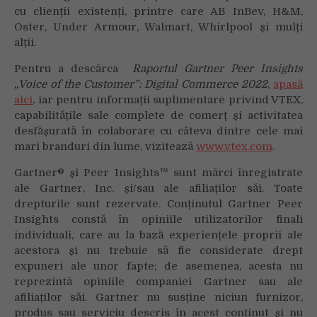
cu clienții existenți, printre care AB InBev, H&M,
Oster, Under Armour, Walmart, Whirlpool și mulți
alții.
Pentru a descărca
Raportul Gartner Peer Insights
„Voice of the Customer”: Digital Commerce 2022
,
apasă
aici
, iar pentru informații suplimentare privind VTEX,
capabilitățile sale complete de comerț și activitatea
desfășurată în colaborare cu câteva dintre cele mai
mari branduri din lume, vizitează
www.vtex.com
.
Gartner® și Peer Insights™ sunt mărci înregistrate
ale Gartner, Inc. și/sau ale afiliaților săi. Toate
drepturile sunt rezervate. Conținutul Gartner Peer
Insights constă în opiniile utilizatorilor finali
individuali, care au la bază experiențele proprii ale
acestora și nu trebuie să fie considerate drept
expuneri ale unor fapte; de asemenea, acesta nu
reprezintă opiniile companiei Gartner sau ale
afiliaților săi. Gartner nu susține niciun furnizor,
produs sau serviciu descris în acest conținut și nu