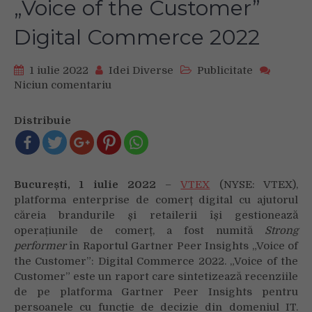
„Voice of the Customer”
Digital Commerce 2022
1 iulie 2022
Idei Diverse
Publicitate
Niciun comentariu
on
VTEX
a
Distribuie
fost
numită
Strong
performer
București, 1 iulie 2022
–
VTEX
(NYSE: VTEX),
în
platforma enterprise de comerț digital cu ajutorul
Raportul
căreia brandurile și retailerii își gestionează
Gartner
operațiunile de comerț, a fost numită
Strong
Peer
performer
în Raportul Gartner Peer Insights „Voice of
Insights
„Voice
the Customer”: Digital Commerce 2022. „Voice of the
of
Customer” este un raport care sintetizează recenziile
the
de pe platforma Gartner Peer Insights pentru
Customer”
persoanele cu funcție de decizie din domeniul IT.