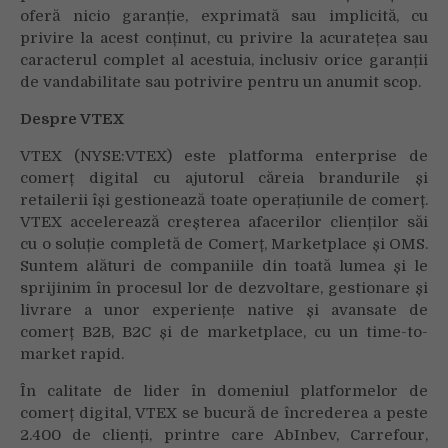
oferă nicio garanție, exprimată sau implicită, cu
privire la acest conținut, cu privire la acuratețea sau
caracterul complet al acestuia, inclusiv orice garanții
de vandabilitate sau potrivire pentru un anumit scop.
Despre VTEX
VTEX (NYSE:VTEX) este platforma enterprise de
comerț digital cu ajutorul căreia brandurile și
retailerii își gestionează toate operațiunile de comerț.
VTEX accelerează creșterea afacerilor clienților săi
cu o soluție completă de Comerț, Marketplace și OMS.
Suntem alături de companiile din toată lumea și le
sprijinim în procesul lor de dezvoltare, gestionare și
livrare a unor experiențe native și avansate de
comerț B2B, B2C și de marketplace, cu un time-to-
market rapid.
În calitate de lider în domeniul platformelor de
comerț digital, VTEX se bucură de încrederea a peste
2.400 de clienți, printre care AbInbev, Carrefour,