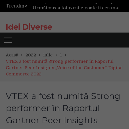
Trending :
Următoarea fotografie poate fi cea mai reușită de până acum
Mașinile de spălat și uscătoarele bazate pe inteligență artificială îți cunosc hainele mai bine decât tine
De ce reapar mirosurile din canapea după curățare? Ce se întâmplă, de fapt, în tapițerie
Idei Diverse
Tot ce trebuie sa stii inainte de Summer Well 2026. Ghidul complet pentru editia aniversara de 15 ani
Acasă
2022
iulie
1
VTEX a fost numită Strong performer în Raportul
Gartner Peer Insights „Voice of the Customer” Digital
Commerce 2022
VTEX a fost numită Strong
performer în Raportul
Gartner Peer Insights