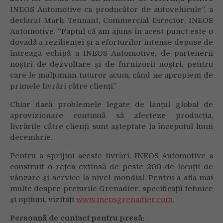
INEOS Automotive ca producător de autovehicule”, a
declarat Mark Tennant, Commercial Director, INEOS
Automotive. “Faptul că am ajuns în acest punct este o
dovadă a rezilienței și a eforturilor intense depuse de
întreaga echipă a INEOS Automotive, de partenerii
noștri de dezvoltare și de furnizorii noștri, pentru
care le mulțumim tuturor acum, când ne apropiem de
primele livrări către clienți.”
Chiar dacă problemele legate de lanțul global de
aprovizionare continuă să afecteze producția,
livrările către clienți sunt așteptate la începutul lunii
decembrie.
Pentru a sprijini aceste livrări, INEOS Automotive a
construit o rețea extinsă de peste 200 de locații de
vânzare și service la nivel mondial. Pentru a afla mai
multe despre prețurile Grenadier, specificații tehnice
și opțiuni, vizitați
www.ineosgrenadier.com
.
Persoană de contact pentru presă: