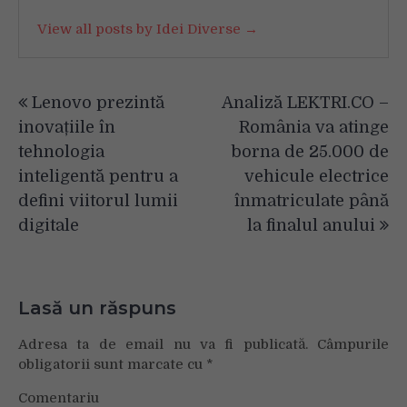
View all posts by Idei Diverse →
Navigare
Lenovo prezintă
Analiză LEKTRI.CO –
în
inovațiile în
România va atinge
articole
tehnologia
borna de 25.000 de
inteligentă pentru a
vehicule electrice
defini viitorul lumii
înmatriculate până
digitale
la finalul anului
Lasă un răspuns
Adresa ta de email nu va fi publicată.
Câmpurile
obligatorii sunt marcate cu
*
Comentariu