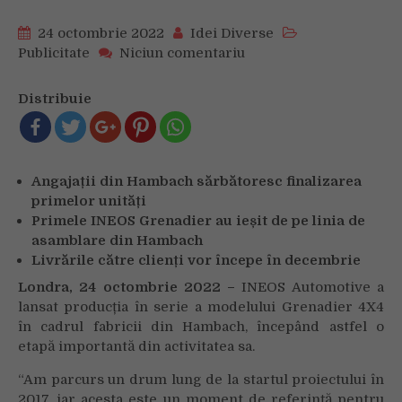
24 octombrie 2022
Idei Diverse
on
Publicitate
Niciun comentariu
INEOS
AUTOMOTIVE
Distribuie
ÎNCEPE
PRODUCȚIA
MODELULUI
GRENADIER
Angajații din Hambach sărbătoresc finalizarea
4X4
primelor unități
Primele INEOS Grenadier au ieșit de pe linia de
asamblare din Hambach
Livrările către clienți vor începe în decembrie
Londra, 24
octombrie
2022 –
INEOS Automotive a
lansat producția în serie a modelului Grenadier 4X4
în cadrul fabricii din Hambach, începând astfel o
etapă importantă din activitatea sa.
“Am parcurs un drum lung de la startul proiectului în
2017, iar acesta este un moment de referință pentru