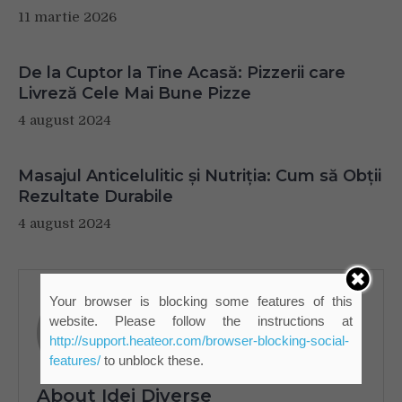
11 martie 2026
De la Cuptor la Tine Acasă: Pizzerii care
Livreză Cele Mai Bune Pizze
4 august 2024
Masajul Anticelulitic și Nutriția: Cum să Obții
Rezultate Durabile
4 august 2024
Your browser is blocking some features of this
website. Please follow the instructions at
http://support.heateor.com/browser-blocking-social-
features/
to unblock these.
About Idei Diverse