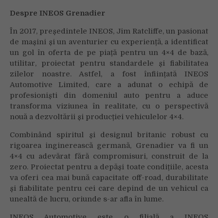
Despre INEOS Grenadier
În 2017, președintele INEOS, Jim Ratcliffe, un pasionat
de mașini și un aventurier cu experiență, a identificat
un gol în oferta de pe piață pentru un 4×4 de bază,
utilitar, proiectat pentru standardele și fiabilitatea
zilelor noastre. Astfel, a fost înființată INEOS
Automotive Limited, care a adunat o echipă de
profesioniști din domeniul auto pentru a aduce
transforma viziunea în realitate, cu o perspectivă
nouă a dezvoltării și producției vehiculelor 4×4.
Combinând spiritul și designul britanic robust cu
rigoarea inginerească germană, Grenadier va fi un
4×4 cu adevărat fără compromisuri, construit de la
zero. Proiectat pentru a depăși toate condițiile, acesta
va oferi cea mai bună capacitate off-road, durabilitate
și fiabilitate pentru cei care depind de un vehicul ca
unealtă de lucru, oriunde s-ar afla în lume.
INEOS Automotive este o filială a INEOS