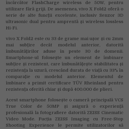
încărcător FlashCharge wireless de 50W, pentru
utilizare fără griji. De asemenea, vivo X Fold2 oferă o
serie de alte funcţii excelente, inclusiv Senzor 3D
ultrasonic dual pentru amprentă şi wireless lossless
Hi-Fi.
vivo X Fold2 este cu 33 de grame mai uşor şi cu 2mm
mai subţire decât modelul anterior, datorită
îmbunătăţirilor aduse în peste 30 de domenii.
Smartphone-ul foloseşte un element de îmbinare
subţire şi rezistent, care îmbunătăţeşte stabilitatea şi
rezistenţa la uzură, crescând durata de viaţă cu 33% în
comparaţie cu modelul anterior. Elementul de
îmbinare a primit certificare TÜV Rheinland pentru
rezistenţa oferită chiar şi după 400.000 de plieri.
Acest smartphone foloseşte o cameră principală VCS
True Color de 50MP şi asigură o experienţă
profesională la fotografiere datorită ZEISS Cinematic
Video Mode. Fucția ZEISS Imaging cu Free-Stop
Shooting Experience le permite utilizatorilor să