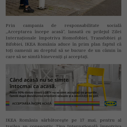
Prin campania de responsabilitate socială
„Acceptarea începe acasă”, lansată cu prilejul Zilei
Internaționale împotriva Homofobiei, Transfobiei și
Bifobiei, IKEA România aduce în prim plan faptul că
toți oamenii au dreptul să se bucure de un cămin în
care să se simtă bineveniți și acceptați.
IKEA România sărbătorește pe 17 mai, pentru al
treilea an consecutiv, Ziua Internațională împotriva