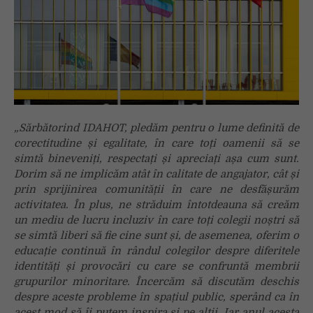
„Sărbătorind IDAHOT, pledăm pentru o lume definită de
corectitudine și egalitate, în care toți oamenii să se
simtă bineveniți, respectați și apreciați așa cum sunt.
Dorim să ne implicăm atât în calitate de angajator, cât și
prin sprijinirea comunității în care ne desfășurăm
activitatea. În plus, ne străduim întotdeauna să creăm
un mediu de lucru incluziv în care toți colegii noștri să
se simtă liberi să fie cine sunt și, de asemenea, oferim o
educație continuă în rândul colegilor despre diferitele
identități și provocări cu care se confruntă membrii
grupurilor minoritare. Încercăm să discutăm deschis
despre aceste probleme în spațiul public, sperând ca în
acest mod să îi putem inspira și pe alții. Iar anul acesta