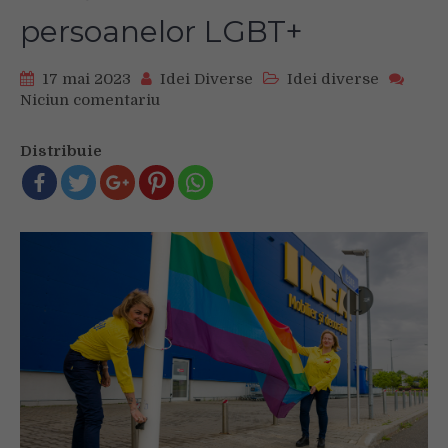
persoanelor LGBT+
17 mai 2023
Idei Diverse
Idei diverse
Niciun comentariu
on
IKEA
România
Distribuie
înalță
steagul
curcubeu
și
pledează
pentru
o
mai
bună
incluziune
a
persoanelor
LGBT+