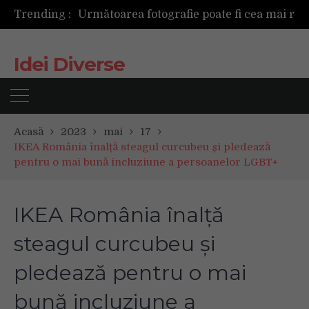
Următoarea fotografie poate fi cea mai reușită de până acum
Trending :
Mașinile de spălat și uscătoarele bazate pe inteligență artificială îți cunosc hainele mai bine decât tine
De ce reapar mirosurile din canapea după curățare? Ce se întâmplă, de fapt, în tapițerie
Tot ce trebuie sa stii inainte de Summer Well 2026. Ghidul complet pentru editia aniversara de 15 ani
Idei Diverse
Acasă
2023
mai
17
IKEA România înalță steagul curcubeu și pledează
pentru o mai bună incluziune a persoanelor LGBT+
IKEA România înalță
steagul curcubeu și
pledează pentru o mai
bună incluziune a