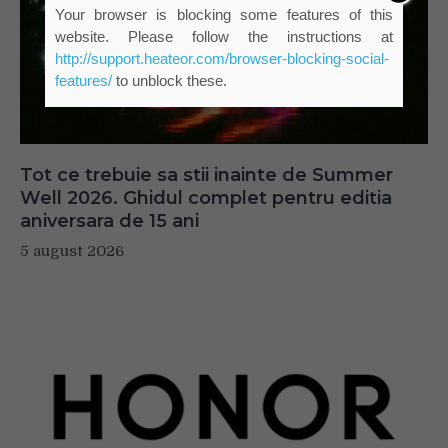
Your browser is blocking some features of this
website. Please follow the instructions at
http://support.heateor.com/browser-blocking-social-
features/
to unblock these.
Tot ce trebuie sa stii inainte de Summer
Well 2026. Ghidul complet pentru editia
aniversara de 15 ani
5 august 2026