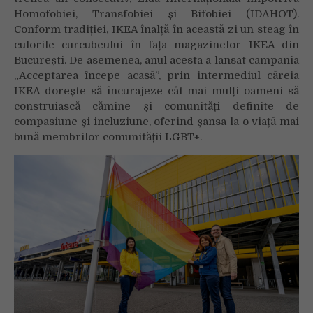
Homofobiei, Transfobiei și Bifobiei (IDAHOT).
Conform tradiției, IKEA înalță în această zi un steag în
culorile curcubeului în fața magazinelor IKEA din
București. De asemenea, anul acesta a lansat campania
„Acceptarea începe acasă”, prin intermediul căreia
IKEA dorește să încurajeze cât mai mulți oameni să
construiască cămine și comunități definite de
compasiune și incluziune, oferind șansa la o viață mai
bună membrilor comunității LGBT+.