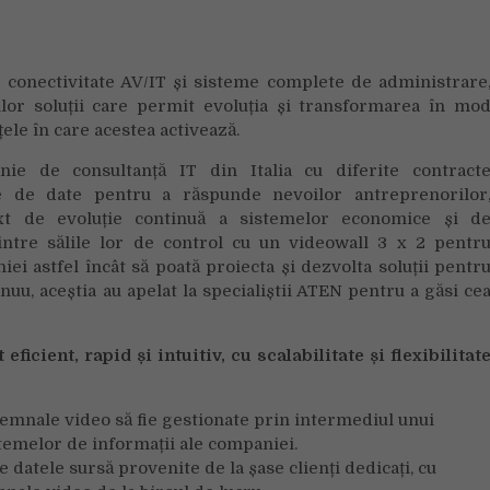
Distribuție
și
control
e conectivitate AV/IT și sisteme complete de administrare
Audio-
tilor soluții care permit evoluția și transformarea în mo
Video
pentru
țele în care acestea activează.
un
ie de consultanță IT din Italia cu diferite contract
video
e de date pentru a răspunde nevoilor antreprenorilor
wall
text de evoluție continuă a sistemelor economice și d
4K
tre sălile lor de control cu un videowall 3 x 2 pentr
destinat
ei astfel încât să poată proiecta și dezvolta soluții pentr
camerelor
de
uu, aceștia au apelat la specialiștii ATEN pentru a găsi ce
control
cient, rapid și intuitiv, cu scalabilitate și flexibilitat
 semnale video să fie gestionate prin intermediul unui
istemelor de informații ale companiei.
e datele sursă provenite de la șase clienți dedicați, cu