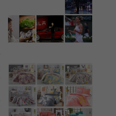
l
o
e
a
t
,
t
e
,
.
i