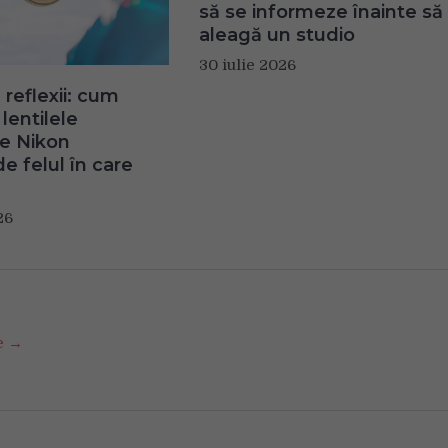
să se informeze înainte să
aleagă un studio
30 iulie 2026
 reflexii: cum
lentilele
te Nikon
e felul în care
26
se →