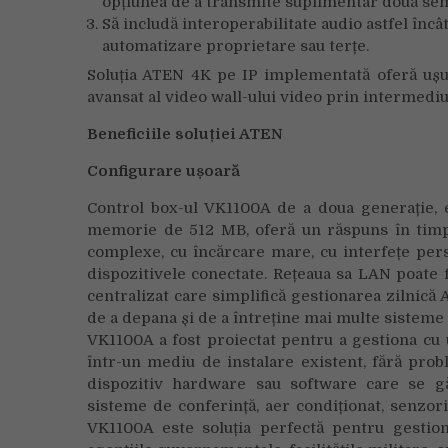
opțiunea de a transmite suplimentar două semn
Să includă interoperabilitate audio astfel înc
automatizare proprietare sau terțe.
Soluția ATEN 4K pe IP implementată oferă ușuri
avansat al video wall-ului video prin intermedi
Beneficiile soluției ATEN
Configurare ușoară
Control box-ul VK1100A de a doua generație, 
memorie de 512 MB, oferă un răspuns în timp 
complexe, cu încărcare mare, cu interfețe perso
dispozitivele conectate. Rețeaua sa LAN poate
centralizat care simplifică gestionarea zilnică A
de a depana și de a întreține mai multe sisteme 
VK1100A a fost proiectat pentru a gestiona cu
într-un mediu de instalare existent, fără pro
dispozitiv hardware sau software care se gă
sisteme de conferință, aer condiționat, senzor
VK1100A este soluția perfectă pentru gestio