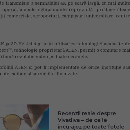
 de transmisie a semnalului 4K pe scară largă, cu mai mult
de operat, ambele echipamente reprezintă produse ideal
ții comerciale, aeroporturi, campusuri universitare, centr
4K @ 30 Hz 4:4:4 și prin utilizarea tehnologiei avansate d
pert™, tehnologie proprietară ATEN, permit o comutare ma
ai bună rezoluție video pe toate ecranele.
foliul ATEN și pot fi implementate de orice instituție sa
de calitate al serviciilor furnizate.
Recenzii reale despre
Vivadiva – de ce le
încurajez pe toate fetele