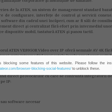
rganizațiile corporative și instituțiile de sănătate.
eries de la ATEN, un sistem de management standard baza
e de configurare, interfețe de control și servicii conexe
software din cadrul unei încăperi, cum ar fi săli de consili
gement direct și centralizat fără efort prin intermediul uno
ice dispozitiv mobil, tastatură ATEN și panou tactil.
ptorul ATEN VE8950R Video over IP oferă semnale AV 4K făr
lungi, prin intermediul unei rețele locale sau al unui switc
 blocking some features of this website. Please follow the inst
eateor.com/browser-blocking-social-features/
to unblock these.
zare digitală eficientă, ușor de utilizat și economică, c
und direct provocărilor cu care se confruntă integratorii d
pe IP:
 sau software necesar