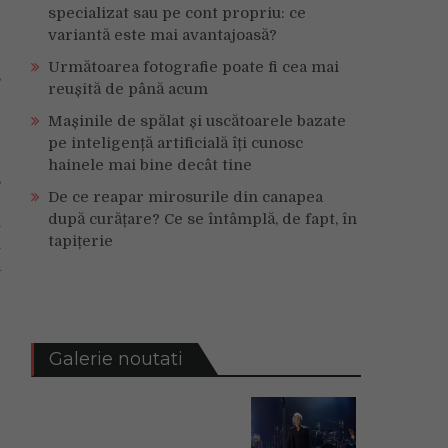
specializat sau pe cont propriu: ce
variantă este mai avantajoasă?
Următoarea fotografie poate fi cea mai
,
reușită de până acum
d
Mașinile de spălat și uscătoarele bazate
pe inteligență artificială îți cunosc
e
hainele mai bine decât tine
,
De ce reapar mirosurile din canapea
e
după curățare? Ce se întâmplă, de fapt, în
u
tapițerie
u
a
e
Galerie noutati