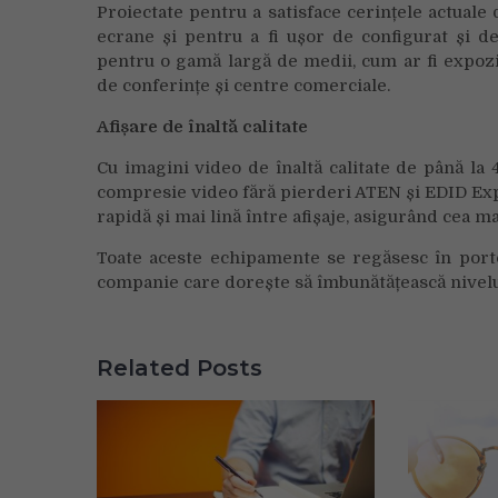
Proiectate pentru a satisface cerințele actuale
ecrane și pentru a fi ușor de configurat și 
pentru o gamă largă de medii, cum ar fi expozi
de conferințe și centre comerciale.
Afișare de înaltă calitate
Cu imagini video de înaltă calitate de până la 
compresie video fără pierderi ATEN și EDID Ex
rapidă și mai lină între afișaje, asigurând cea m
Toate aceste echipamente se regăsesc în porto
companie care dorește să îmbunătățească nivelul 
Related Posts