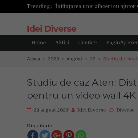
Trending :
Următoarea fotografie poate fi ce
Idei Diverse
Home
Åžtiri
Contact
PaginÄƒ exe
Acasă
2023
august
22
Studiu de caz 
Studiu de caz Aten: Dist
pentru un video wall 4K
22 august 2023
Idei Diverse
Diverse
Distribuie