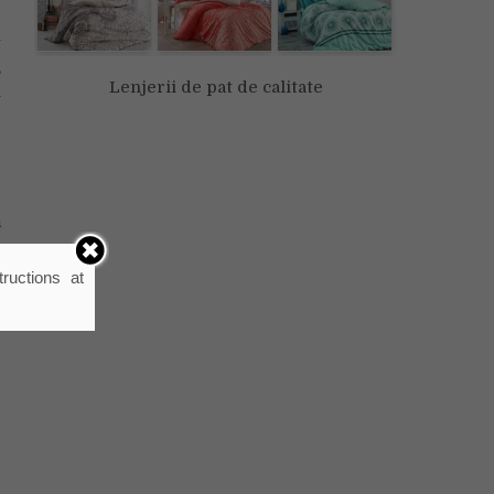
t
,
Lenjerii de pat de calitate
u
r
ă
h
ructions at
u
e