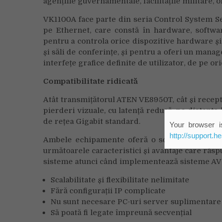
agențiile guvernamentale, facilitățile militare, o
VK1100A face parte din seria Control System S
pe Ethernet, care constă în hardware, softwar
pentru a controla orice dispozitive hardware și 
și săli de conferințe, și pentru a oferi un mana
interfețe grafice definite de utilizator, de pe or
Compatibilitate ridicată
Atât transmițătorul ATEN VE8950T, cât și rece
pierderi vizuale, cu latență redusă, pe distanțe 
de rețea Gigabit standard.
Your browser is
http://support.h
Ambele echipamente oferă o soluție de semnali
următoarele caracteristici și avantaje care răsp
sisteme atunci când implementează sisteme AV 
Scalabilitate și flexibilitate nelimitate
Fără configurații IP complicate
Nu sunt necesare PC-uri server suplimentare
Să poată fi legate împreună secvențial