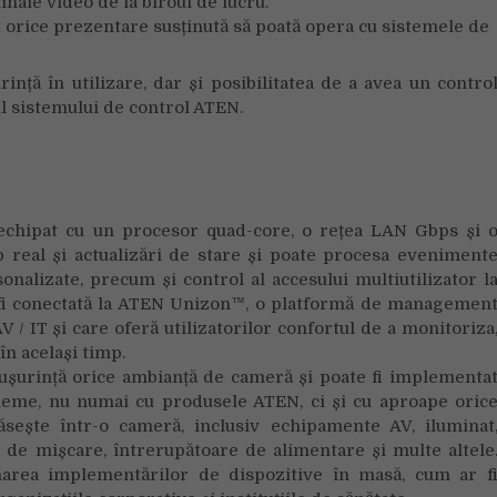
ale video de la biroul de lucru.
ât orice prezentare susținută să poată opera cu sistemele de
nță în utilizare, dar și posibilitatea de a avea un contro
ul sistemului de control ATEN.
echipat cu un procesor quad-core, o rețea LAN Gbps și 
real și actualizări de stare și poate procesa eveniment
nalizate, precum și control al accesului multiutilizator l
 fi conectată la ATEN Unizon™, o platformă de managemen
V / IT și care oferă utilizatorilor confortul de a monitoriza
în același timp.
 ușurință orice ambianță de cameră și poate fi implementa
bleme, nu numai cu produsele ATEN, ci și cu aproape oric
sește într-o cameră, inclusiv echipamente AV, iluminat
i de mișcare, întrerupătoare de alimentare și multe altele
narea implementărilor de dispozitive în masă, cum ar f