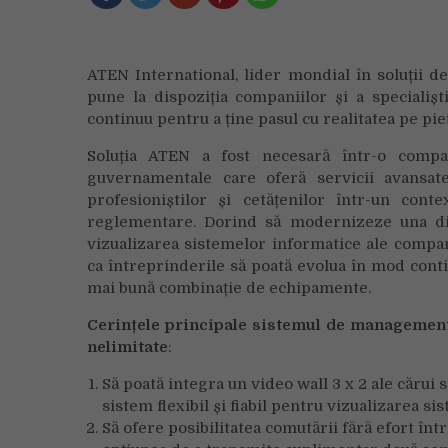
ATEN International, lider mondial în soluții d
pune la dispoziția companiilor și a specialiș
continuu pentru a ține pasul cu realitatea pe pie
Soluția ATEN a fost necesară într-o compan
guvernamentale care oferă servicii avansat
profesioniștilor și cetățenilor într-un con
reglementare. Dorind să modernizeze una din
vizualizarea sistemelor informatice ale compani
ca întreprinderile să poată evolua în mod contin
mai bună combinație de echipamente.
Cerințele principale sistemul de management efi
nelimitate
:
Să poată integra un video wall 3 x 2 ale cărui
sistem flexibil și fiabil pentru vizualizarea s
Să ofere posibilitatea comutării fără efort într