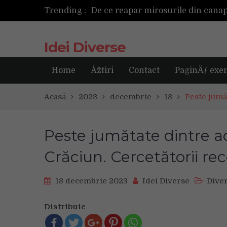
Trending :
Cum ar fi dacă ceasul tău s-ar ant
Idei Diverse
Home
Åžtiri
Contact
PaginÄƒ exe
Acasă
2023
decembrie
18
Peste jumă
Peste jumătate dintre ad
Crăciun. Cercetătorii 
18 decembrie 2023
Idei Diverse
Dive
Distribuie