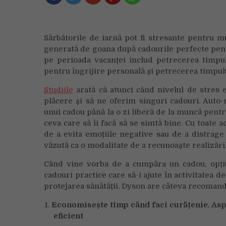
Sărbătorile de iarnă pot fi stresante pentru mu
generată de goana după cadourile perfecte pent
pe perioada vacanței includ petrecerea timpulu
pentru îngrijire personală și petrecerea timpulu
Studiile
arată că atunci când nivelul de stres e
plăcere și să ne oferim singuri cadouri. Aut
unui cadou până la o zi liberă de la muncă pentr
ceva care să îi facă să se simtă bine. Cu toate 
de a evita emoțiile negative sau de a distrage 
văzută ca o modalitate de a recunoaște realizăril
Când vine vorba de a cumpăra un cadou, opțiun
cadouri practice care să-i ajute în activitatea d
protejarea sănătății. Dyson are câteva recomand
Economisește timp când faci curățenie. Asp
eficient