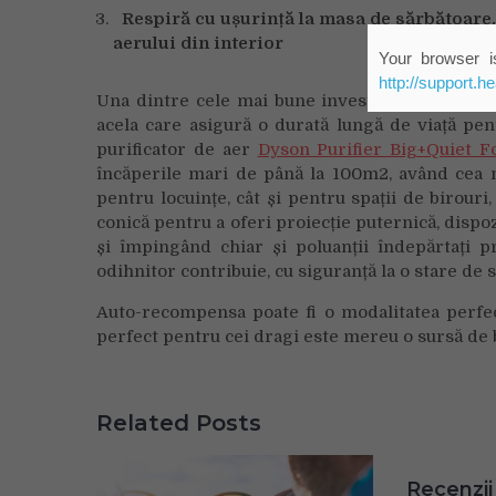
Respiră cu ușurință la masa de sărbătoare. 
aerului din interior
Your browser is
http://support.h
Una dintre cele mai bune investiții pe care ci
acela care asigură o durată lungă de viață pe
purificator de aer
Dyson Purifier Big+Quiet 
încăperile mari de până la 100m2, având cea m
pentru locuințe, cât și pentru spații de birouri
conică pentru a oferi proiecție puternică, dispo
și împingând chiar și poluanții îndepărtați p
odihnitor contribuie, cu siguranță la o stare de 
Auto-recompensa poate fi o modalitatea perfec
perfect pentru cei dragi este mereu o sursă de 
Related Posts
Recenzii