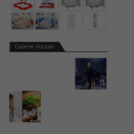
n
.
e
e
-
e
e
Galerie noutati
ă
v
a
a
i
e
i
l