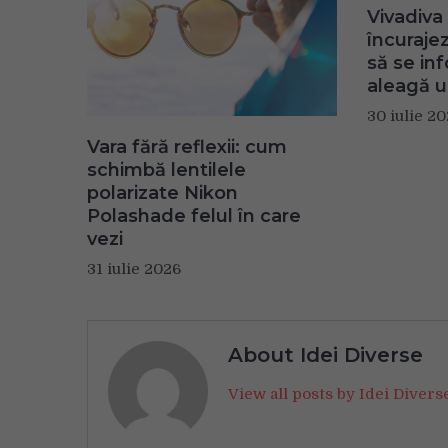
Vivadiva 
încuraje
să se in
aleagă u
30 iulie 2
Vara fără reflexii: cum
schimbă lentilele
polarizate Nikon
Polashade felul în care
vezi
31 iulie 2026
About Idei Diverse
View all posts by Idei Diver