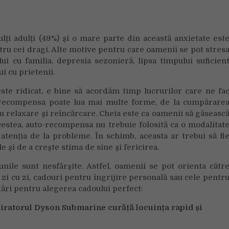
se
simt
deprimați
lți adulți (49%) și o mare parte din această anxietate est
de
ru cei dragi. Alte motive pentru care oamenii se pot stres
Crăciun.
Cercetătorii
i cu familia, depresia sezonieră, lipsa timpului suficien
recomandă
i cu prietenii.
auto-
ste ridicat, e bine să acordăm timp lucrurilor care ne fa
recompensa
o-recompensa poate lua mai multe forme, de la cumpărare
u relaxare și reîncărcare. Cheia este ca oamenii să găseasc
acestea, auto-recompensa nu trebuie folosită ca o modalitat
atenția de la probleme. În schimb, aceasta ar trebui să fi
e și de a crește stima de sine și fericirea.
ile sunt nesfârșite. Astfel, oamenii se pot orienta cătr
e zi cu zi, cadouri pentru îngrijire personală sau cele pentr
ări pentru alegerea cadoului perfect:
iratorul Dyson Submarine curăță locuința rapid și