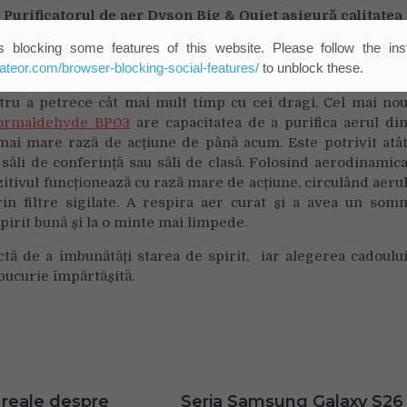
Purificatorul de aer Dyson Big & Quiet asigură calitatea
 blocking some features of this website. Please follow the inst
eateor.com/browser-blocking-social-features/
to unblock these.
neva le poate face este în sănătate. Cel mai bun cadou est
ntru a petrece cât mai mult timp cu cei dragi. Cel mai no
Formaldehyde BP03
are capacitatea de a purifica aerul di
ai mare rază de acțiune de până acum. Este potrivit atâ
, săli de conferință sau săli de clasă. Folosind aerodinamic
zitivul funcționează cu rază mare de acțiune, circulând aeru
rin filtre sigilate. A respira aer curat și a avea un som
spirit bună și la o minte mai limpede.
tă de a îmbunătăți starea de spirit, iar alegerea cadoulu
bucurie împărtășită.
 reale despre
Seria Samsung Galaxy S26