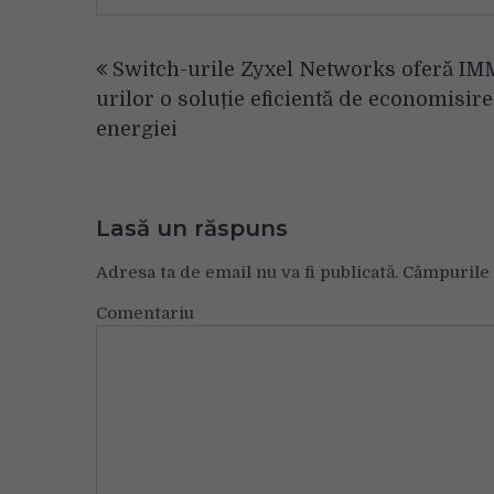
Navigare
Switch-urile Zyxel Networks oferă IM
în
urilor o soluție eficientă de economisire
articole
energiei
Lasă un răspuns
Adresa ta de email nu va fi publicată.
Câmpurile 
Comentariu