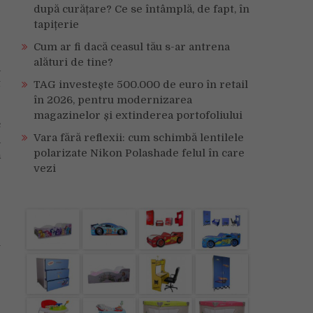
după curățare? Ce se întâmplă, de fapt, în
tapițerie
Cum ar fi dacă ceasul tău s-ar antrena
e
alături de tine?
a
t
TAG investește 500.000 de euro în retail
în 2026, pentru modernizarea
magazinelor și extinderea portofoliului
c
Vara fără reflexii: cum schimbă lentilele
a
polarizate Nikon Polashade felul în care
ă
vezi
e
e
e
u