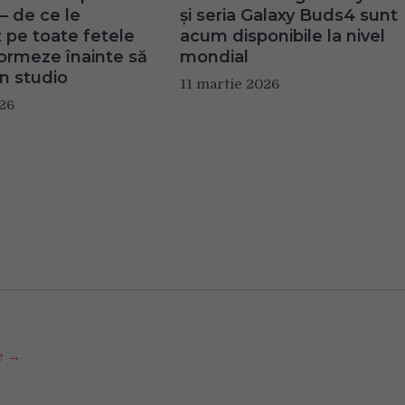
– de ce le
și seria Galaxy Buds4 sunt
z pe toate fetele
acum disponibile la nivel
formeze înainte să
mondial
n studio
11 martie 2026
026
se →