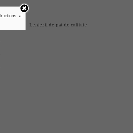
ructions at
Lenjerii de pat de calitate
e
u
n
t
a
l
n
i