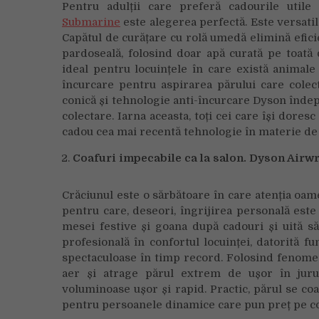
Pentru adulții care preferă cadourile util
Submarine
este alegerea perfectă. Este versatil 
Capătul de curățare cu rolă umedă elimină eficie
pardoseală, folosind doar apă curată pe toată d
ideal pentru locuințele în care există animal
încurcare pentru aspirarea părului care colec
conică și tehnologie anti-încurcare Dyson îndepă
colectare. Iarna aceasta, toți cei care își doresc
cadou cea mai recentă tehnologie în materie de 
Coafuri impecabile ca la salon. Dyson Airwr
Crăciunul este o sărbătoare în care atenția oam
pentru care, deseori, îngrijirea personală este
mesei festive și goana după cadouri și uită 
profesională în confortul locuinței, datorită fu
spectaculoase în timp record. Folosind fenome
aer și atrage părul extrem de ușor în jurul 
voluminoase ușor și rapid. Practic, părul se co
pentru persoanele dinamice care pun preț pe coaf