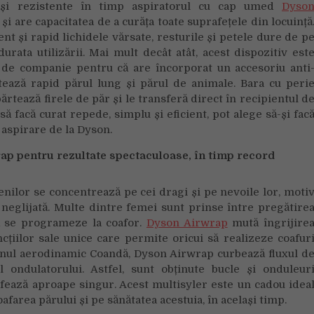
e și rezistente în timp aspiratorul cu cap umed
Dyso
și are capacitatea de a curăța toate suprafețele din locuință
nt și rapid lichidele vărsate, resturile și petele dure de p
urata utilizării. Mai mult decât atât, acest dispozitiv est
e de companie pentru că are încorporat un accesoriu anti
tează rapid părul lung și părul de animale. Bara cu peri
rtează firele de păr și le transferă direct în recipientul d
 să facă curat repede, simplu și eficient, pot alege să-și fac
aspirare de la Dyson.
ap pentru rezultate spectaculoase, în timp record
enilor se concentrează pe cei dragi și pe nevoile lor, moti
 neglijată. Multe dintre femei sunt prinse între pregătire
să se programeze la coafor.
Dyson Airwrap
mută îngrijire
ncțiilor sale unice care permite oricui să realizeze coafur
nul aerodinamic Coandă, Dyson Airwrap curbează fluxul d
ondulatorului. Astfel, sunt obținute bucle și onduleur
afează aproape singur. Acest multisyler este un cadou idea
area părului și pe sănătatea acestuia, în același timp.