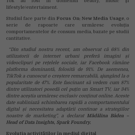
Tok au fost în domeniul beauty, music și
lifestyle/entertaiment.
Studiul face parte din
Focus On: New Media Usage
, o
serie de rapoarte care urmăresc evoluția
comportamentelor de consum media, bazate pe studii
cantitative.
“Din studiul nostru recent, am observat că 68% din
utilizatorii de internet urbani preferă imagini și
videoclipuri pe rețelele sociale, iar Facebook rămâne
platforma dominantă, folosită de 91%. De asemenea,
TikTok a cunoscut o creștere remarcabilă, ajungând la o
popularitate de 47%. Este fascinant să vedem cum 87%
dintre utilizatori posedă cel puțin un Smart TV, iar 34%
dintre aceștia urmăresc exclusiv conținut online. Aceste
date subliniază schimbarea rapidă a comportamentului
digital și necesitatea adaptării continue a strategiilor
noastre de marketing”, a declarat
Mădălina Bâdea –
Head of Data Insights, Spark Foundry.
Evoluția activităților în mediul digital