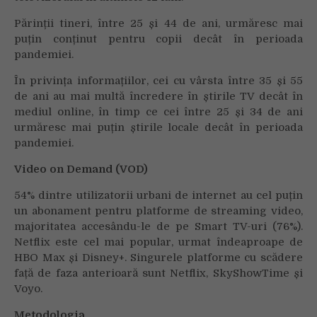
Părinții tineri, între 25 și 44 de ani, urmăresc mai
puțin conținut pentru copii decât în perioada
pandemiei.
În privința informațiilor, cei cu vârsta între 35 și 55
de ani au mai multă încredere în știrile TV decât în
mediul online, în timp ce cei între 25 și 34 de ani
urmăresc mai puțin știrile locale decât în perioada
pandemiei.
Video on Demand (VOD)
54% dintre utilizatorii urbani de internet au cel puțin
un abonament pentru platforme de streaming video,
majoritatea accesându-le de pe Smart TV-uri (76%).
Netflix este cel mai popular, urmat îndeaproape de
HBO Max și Disney+. Singurele platforme cu scădere
față de faza anterioară sunt Netflix, SkyShowTime și
Voyo.
Metodologia