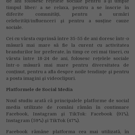
de ani folosesc rețelele sociale pentru a-și umple
timpul liber/ a se relaxa, pentru a se înscrie în
diferite comunități, pentru a urmări
celebrități/influenceri și pentru a susține cauze
sociale.
Cei cu vârsta cuprinsă între 35-55 de ani doresc într-o
măsură mai mare să fie la curent cu activitatea
brandurilor lor preferate, în timp ce cei mai tineri, cu
vârsta între 18-24 de ani, folosesc rețelele sociale
într-o măsură mai mare pentru diversitatea de
conținut, pentru a afla despre noile tendințe și pentru
a posta imagini și videoclipuri.
Platformele de Social Media
Noul studiu arată că principalele platforme de social
media utilizate de români rămân în continuare
Facebook, Instagram și TikTok: Facebook (91%),
Instagram (59%) și TikTok (47%).
Facebook rămâne platforma cea mai utilizată, în