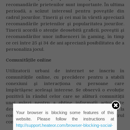
recomandările prietenilor sunt importante. În ultima
perioadă, a scăzut interesul pentru poveștile din
cadrul jocurilor. Tinerii și cei mai în vârstă apreciază
recomandările prietenilor și popularitatea jocurilor.
Tinerii acordă o atenție deosebită graficii, poveștii și
recomandărilor unor influenceri în gaming, în timp
ce cei între 25 și 34 de ani apreciază posibilitatea de a
personaliza jocul.
Comunitățile online
Utilizatorii urbani de internet se înscriu în
comunitățile online, cu precădere pentru a stabili
conexiuni și interacționa cu persoane care
împărtășesc aceleași interese. Se observă o evoluție
pozitivă în rândul celor care se alătură comunității
unei mărci pentru a obține informațîi actualizate
despre aceasta și în rândul celor care participă la
Your browser is blocking some features of this
concursuri sau evenimente postate în cadrul
website. Please follow the instructions at
comunității.
http://support.heateor.com/browser-blocking-social-