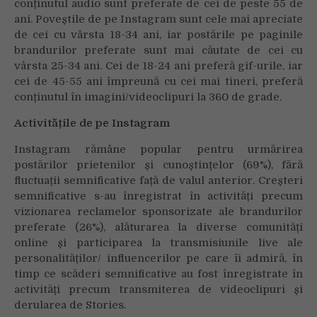
conținutul audio sunt preferate de cei de peste 55 de
ani. Poveștile de pe Instagram sunt cele mai apreciate
de cei cu vârsta 18-34 ani, iar postările pe paginile
brandurilor preferate sunt mai căutate de cei cu
vârsta 25-34 ani. Cei de 18-24 ani preferă gif-urile, iar
cei de 45-55 ani împreună cu cei mai tineri, preferă
conținutul în imagini/videoclipuri la 360 de grade.
Activitățile de pe Instagram
Instagram rămâne popular pentru urmărirea
postărilor prietenilor și cunoștințelor (69%), fără
fluctuații semnificative față de valul anterior. Creșteri
semnificative s-au înregistrat în activități precum
vizionarea reclamelor sponsorizate ale brandurilor
preferate (26%), alăturarea la diverse comunități
online și participarea la transmisiunile live ale
personalităților/ influencerilor pe care îi admiră, în
timp ce scăderi semnificative au fost înregistrate în
activități precum transmiterea de videoclipuri și
derularea de Stories.