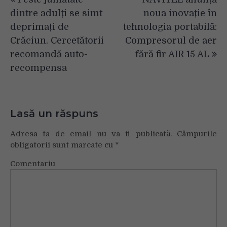
în
dintre adulți se simt
noua inovație în
articole
deprimați de
tehnologia portabilă:
Crăciun. Cercetătorii
Compresorul de aer
recomandă auto-
fără fir AIR 15 AL
recompensa
Lasă un răspuns
Adresa ta de email nu va fi publicată.
Câmpurile
obligatorii sunt marcate cu
*
Comentariu