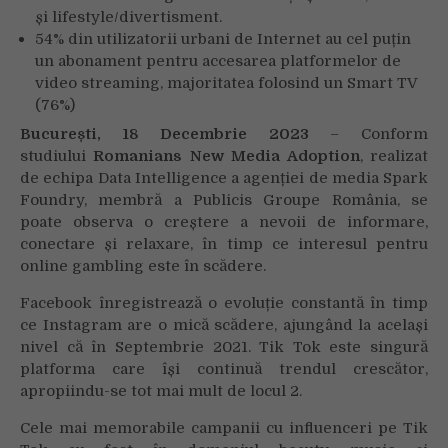
și lifestyle/divertisment.
54% din utilizatorii urbani de Internet au cel puțin
un abonament pentru accesarea platformelor de
video streaming, majoritatea folosind un Smart TV
(76%)
București, 18 Decembrie 2023
– Conform
studiului
Romanians
New Media Adoption
, realizat
de echipa Data Intelligence a agenției de media Spark
Foundry, membră a Publicis Groupe România, se
poate observa o creștere a nevoii de informare,
conectare și relaxare, în timp ce interesul pentru
online gambling este în scădere.
Facebook înregistrează o evoluție constantă în timp
ce Instagram are o mică scădere, ajungând la același
nivel că în Septembrie 2021. Tik Tok este singură
platforma care își continuă trendul crescător,
apropiindu-se tot mai mult de locul 2.
Cele mai memorabile campanii cu influenceri pe Tik