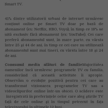
Smart TV.
41% dintre utilizatorii urbani de internet urmăresc
conținut online pe Smart TV doar pe bază de
abonament (ex: Netflix, HBO, Voyo), în timp ce 18% se
uită exclusiv fără abonament (ex: YouTube). Cei care
preferă abonamentul sunt, în mare parte, cu vârsta
între 25 și 44 de ani, în timp ce cei care nu utilizează
abonamentul sunt mai tineri, cu vârsta între 18 și 24
de ani.
Consumul media alături de familie
Majoritatea
oamenilor încă urmăresc programele TV cu familia,
considerând că această activitate îi apropie.
Observăm o evoluție pozitivă pentru cei care au
transformat vizionarea programelor TV sau a
videoclipurilor online într-un obicei. O scădere este
înregistrată în preferințele celor care aleg știrile TV
față de cele online și în timpul petrecut în fața
televizorului în ultimele 12 luni.