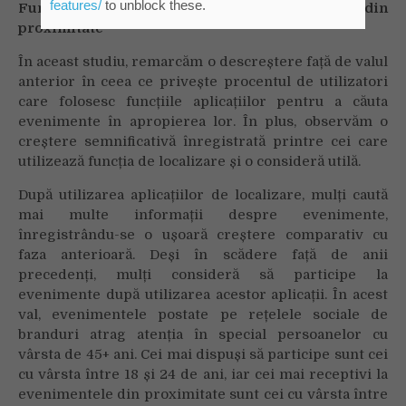
features/
to unblock these.
Funcția de targetare locală și evenimentele din
proximitate
În aceast studiu, remarcăm o descreștere față de valul
anterior în ceea ce privește procentul de utilizatori
care folosesc funcțiile aplicațiilor pentru a căuta
evenimente în apropierea lor. În plus, observăm o
creștere semnificativă înregistrată printre cei care
utilizează funcția de localizare și o consideră utilă.
După utilizarea aplicațiilor de localizare, mulți caută
mai multe informații despre evenimente,
înregistrându-se o ușoară creștere comparativ cu
faza anterioară. Deși în scădere față de anii
precedenți, mulți consideră să participe la
evenimente după utilizarea acestor aplicații. În acest
val, evenimentele postate pe rețelele sociale de
branduri atrag atenția în special persoanelor cu
vârsta de 45+ ani. Cei mai dispuși să participe sunt cei
cu vârsta între 18 și 24 de ani, iar cei mai receptivi la
evenimentele din proximitate sunt cei cu vârsta între