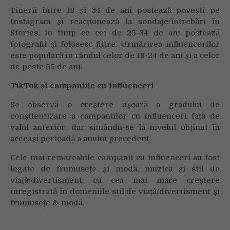
Tinerii între 18 și 34 de ani postează povești pe
Instagram și reacționează la sondaje/întrebări în
Stories, în timp ce cei de 25-34 de ani postează
fotografii și folosesc filtre. Urmărirea influencerilor
este populară în rândul celor de 18-24 de ani și a celor
de peste 55 de ani.
TikTok și campaniile cu influenceri
Se observă o creștere ușoară a gradului de
conștientizare a campaniilor cu influenceri față de
valul anterior, dar situându-se la nivelul obținut în
aceeași perioadă a anului precedent.
Cele mai remarcabile campanii cu influenceri au fost
legate de frumusețe și modă, muzică și stil de
viață/divertisment, cu cea mai mare creștere
înregistrată în domeniile stil de viață/divertisment și
frumusețe & modă.