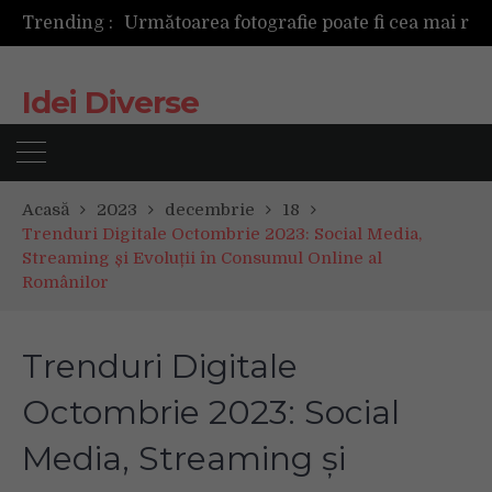
Trending :
Următoarea fotografie poate fi cea mai reușită de până acum
Mașinile de spălat și uscătoarele bazate pe inteligență artificială îți cunosc hainele mai bine decât tine
De ce reapar mirosurile din canapea după curățare? Ce se întâmplă, de fapt, în tapițerie
Idei Diverse
Tot ce trebuie sa stii inainte de Summer Well 2026. Ghidul complet pentru editia aniversara de 15 ani
Acasă
2023
decembrie
18
Trenduri Digitale Octombrie 2023: Social Media,
Streaming și Evoluții în Consumul Online al
Românilor
Trenduri Digitale
Octombrie 2023: Social
Media, Streaming și