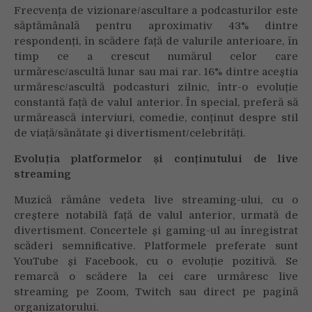
Frecvența de vizionare/ascultare a podcasturilor este
săptămânală pentru aproximativ 43% dintre
respondenți, în scădere față de valurile anterioare, în
timp ce a crescut numărul celor care
urmăresc/ascultă lunar sau mai rar. 16% dintre aceștia
urmăresc/ascultă podcasturi zilnic, într-o evoluție
constantă față de valul anterior. În special, preferă să
urmărească interviuri, comedie, conținut despre stil
de viață/sănătate și divertisment/celebrități.
Evoluția platformelor și conținutului de live
streaming
Muzică rămâne vedeta live streaming-ului, cu o
creștere notabilă față de valul anterior, urmată de
divertisment. Concertele și gaming-ul au înregistrat
scăderi semnificative. Platformele preferate sunt
YouTube și Facebook, cu o evoluție pozitivă. Se
remarcă o scădere la cei care urmăresc live
streaming pe Zoom, Twitch sau direct pe pagină
organizatorului.