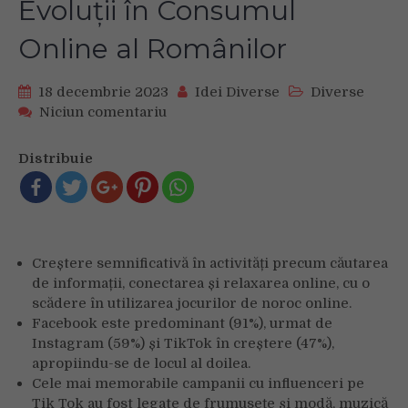
Evoluții în Consumul
Online al Românilor
18 decembrie 2023
Idei Diverse
Diverse
on
Niciun comentariu
Trenduri
Digitale
Distribuie
Octombrie
2023:
Social
Media,
Streaming
Creștere semnificativă în activități precum căutarea
și
de informații, conectarea și relaxarea online, cu o
Evoluții
în
scădere în utilizarea jocurilor de noroc online.
Consumul
Facebook este predominant (91%), urmat de
Online
Instagram (59%) și TikTok în creștere (47%),
al
apropiindu-se de locul al doilea.
Românilor
Cele mai memorabile campanii cu influenceri pe
Tik Tok au fost legate de frumusețe și modă, muzică