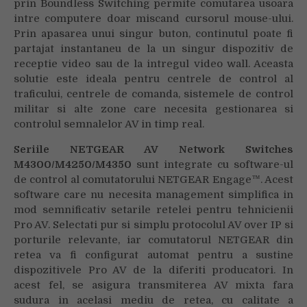
prin Boundless Switching permite comutarea usoara
intre computere doar miscand cursorul mouse-ului.
Prin apasarea unui singur buton, continutul poate fi
partajat instantaneu de la un singur dispozitiv de
receptie video sau de la intregul video wall. Aceasta
solutie este ideala pentru centrele de control al
traficului, centrele de comanda, sistemele de control
militar si alte zone care necesita gestionarea si
controlul semnalelor AV in timp real.
Seriile NETGEAR AV Network Switches
M4300/M4250/M4350
sunt integrate cu software-ul
de control al comutatorului NETGEAR Engage™. Acest
software care nu necesita management simplifica in
mod semnificativ setarile retelei pentru tehnicienii
Pro AV. Selectati pur si simplu protocolul AV over IP si
porturile relevante, iar comutatorul NETGEAR din
retea va fi configurat automat pentru a sustine
dispozitivele Pro AV de la diferiti producatori. In
acest fel, se asigura transmiterea AV mixta fara
sudura in acelasi mediu de retea, cu calitate a