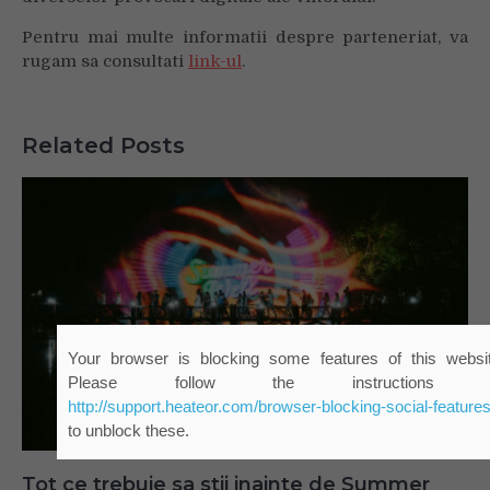
Pentru mai multe informatii despre parteneriat, va
rugam sa consultati
link-ul
.
Related Posts
Tot ce trebuie sa stii inainte de Summer