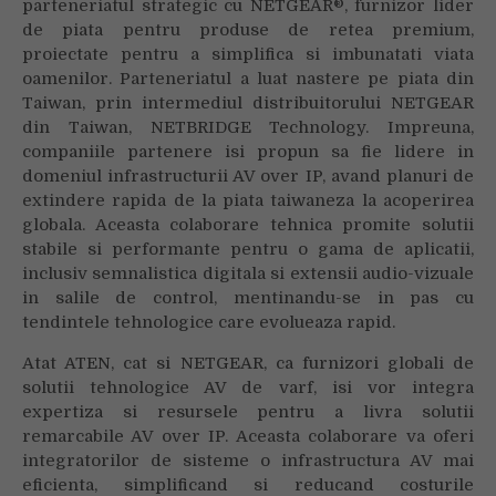
parteneriatul strategic cu NETGEAR®, furnizor lider
de piata pentru produse de retea premium,
proiectate pentru a simplifica si imbunatati viata
oamenilor. Parteneriatul a luat nastere pe piata din
Taiwan, prin intermediul distribuitorului NETGEAR
din Taiwan, NETBRIDGE Technology. Impreuna,
companiile partenere isi propun sa fie lidere in
domeniul infrastructurii AV over IP, avand planuri de
extindere rapida de la piata taiwaneza la acoperirea
globala. Aceasta colaborare tehnica promite solutii
stabile si performante pentru o gama de aplicatii,
inclusiv semnalistica digitala si extensii audio-vizuale
in salile de control, mentinandu-se in pas cu
tendintele tehnologice care evolueaza rapid.
Atat ATEN, cat si NETGEAR, ca furnizori globali de
solutii tehnologice AV de varf, isi vor integra
expertiza si resursele pentru a livra solutii
remarcabile AV over IP. Aceasta colaborare va oferi
integratorilor de sisteme o infrastructura AV mai
eficienta, simplificand si reducand costurile