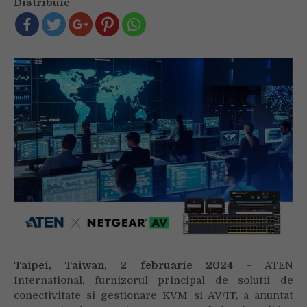
Distribuie
parteneriatul
tehnic
cu
NETGEAR
Taipei, Taiwan, 2 februarie 2024
– ATEN
International, furnizorul principal de solutii de
conectivitate si gestionare KVM si AV/IT, a anuntat