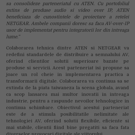
sa consolideze parteneriatul cu ATEN. Cu portofoliul
extins de produse audio si video over IP, ATEN
beneficiaza de cunostintele de proiectare a retelei
NETGEAR. Ambele companii doresc sa faca AV-over-IP
usor de implementat pentru integratorii lor din intreaga
Your browser is blocking some features of this
lume.”
website. Please follow the instructions at
Colaborarea tehnica dintre ATEN si NETGEAR va
http://support.heateor.com/browser-blocking-social-
redefini standardele de distribuire a semnalului AV,
features/
to unblock these.
oferind clientilor solutii superioare bazate pe
produse si servicii. Acest parteneriat isi propune sa
joace un rol cheie in implementarea practica a
transformarii digitale. Colaborarea va continua sa se
extinda de la piata taiwaneza la scena globala, avand
ca scop lansarea mai multor inovatii in intreaga
industrie, pentru a raspunde nevoilor tehnologice in
continua schimbare. Obiectivul acestui parteneriat
este de a stimula posibilitatile nelimitate ale
tehnologiei AV, oferind solutii flexibile, eficiente si
mai stabile, clientii fiind bine pregatiti sa faca fata
diverselor provocari digitale ale viitorului.