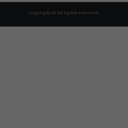
Poți afla mai multe despre cookie-urile pe care le folosim sau să
le dezactivezi în
setări
.
Copyright © All rights reserved.
Accept