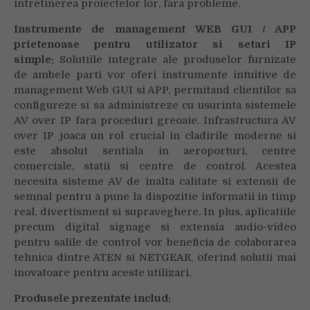
intretinerea proiectelor lor, fara probleme.
Instrumente de management WEB GUI / APP
prietenoase pentru utilizator si setari IP
simple:
Solutiile integrate ale produselor furnizate
de ambele parti vor oferi instrumente intuitive de
management Web GUI si APP, permitand clientilor sa
configureze si sa administreze cu usurinta sistemele
AV over IP fara proceduri greoaie. Infrastructura AV
over IP joaca un rol crucial in cladirile moderne si
este absolut sentiala in aeroporturi, centre
comerciale, statii si centre de control. Acestea
necesita sisteme AV de inalta calitate si extensii de
semnal pentru a pune la dispozitie informatii in timp
real, divertisment si supraveghere. In plus, aplicatiile
precum digital signage si extensia audio-video
pentru salile de control vor beneficia de colaborarea
tehnica dintre ATEN si NETGEAR, oferind solutii mai
inovatoare pentru aceste utilizari.
Produsele prezentate includ: