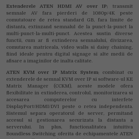
Extenderele ATEN HDMI AV over IP:
transmit
semnale AV fara pierderi de 1080p/4K peste
comutatoare de retea standard GB, fara limite de
distanta, extinzand semnalul de la punct-la-punct la
multi-punct-la-multi-punct. Acestea sustin diverse
functii, cum ar fi extinderea semnalului, divizarea,
comutarea matriceala, video walls si daisy chaining,
fiind ideale pentru digital signage si alte medii de
afisare a imaginilor de inalta calitate.
ATEN KVM over IP Matrix System:
combinat cu
extenderele de semnal KVM over IP si software-ul KE
Matrix Manager (CCKM), aceste modele ofera
flexibilitate in extinderea, controlul, monitorizarea si
accesarea computerelor cu interfete
DisplayPort/HDMI/DVI peste o retea independenta.
Sistemul separa operatorul de server, permitand
accesul si gestionarea securizata la distanta a
serverului. In plus, functionalitatea intuitiva
Boundless Switching oferita de echipamentele ATEN