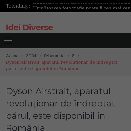
Trending :
Următoarea fotografie poate fi cea mai reușită de până acum
Mașinile de spălat și uscătoarele bazate pe inteligență artificială îți cunosc hainele mai bine decât tine
De ce reapar mirosurile din canapea după curățare? Ce se întâmplă, de fapt, în tapițerie
Idei Diverse
Tot ce trebuie sa stii inainte de Summer Well 2026. Ghidul complet pentru editia aniversara de 15 ani
Acasă
2024
februarie
5
Dyson Airstrait, aparatul revoluționar de îndreptat
părul, este disponibil în România
Dyson Airstrait, aparatul
revoluționar de îndreptat
părul, este disponibil în
România