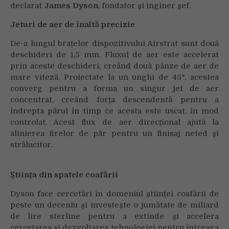
declarat
James Dyson
, fondator și inginer șef.
Jeturi de aer de înaltă precizie
De-a lungul brațelor dispozitivului Airstrat sunt două
deschideri de 1,5 mm. Fluxul de aer este accelerat
prin aceste deschideri, creând două pânze de aer de
mare viteză. Proiectate la un unghi de 45°, acestea
converg pentru a forma un singur jet de aer
concentrat, creând forța descendentă pentru a
îndrepta părul în timp ce acesta este uscat, în mod
controlat. Acest flux de aer direcțional ajută la
alinierea firelor de păr pentru un finisaj neted și
strălucitor.
Știința din spatele coafării
Dyson face cercetări în domeniul științei coafării de
peste un deceniu și investește o jumătate de miliard
de lire sterline pentru a extinde și accelera
cercetarea și dezvoltarea tehnologiei pentru întreaga