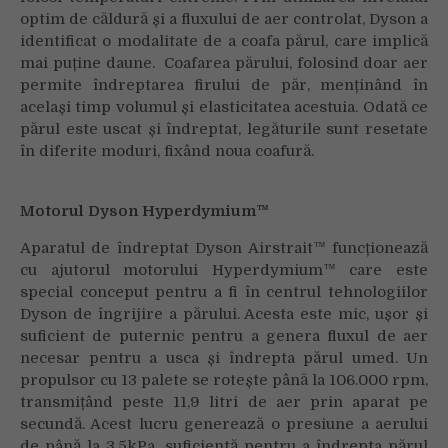
optim de căldură și a fluxului de aer controlat, Dyson a
identificat o modalitate de a coafa părul, care implică
mai puține daune. Coafarea părului, folosind doar aer
permite îndreptarea firului de păr, menținând în
același timp volumul și elasticitatea acestuia. Odată ce
părul este uscat și îndreptat, legăturile sunt resetate
în diferite moduri, fixând noua coafură.
Motorul Dyson Hyperdymium™
Aparatul de îndreptat Dyson Airstrait™ funcționează
cu ajutorul motorului Hyperdymium™ care este
special conceput pentru a fi în centrul tehnologiilor
Dyson de îngrijire a părului. Acesta este mic, ușor și
suficient de puternic pentru a genera fluxul de aer
necesar pentru a usca și îndrepta părul umed. Un
propulsor cu 13 palete se rotește până la 106.000 rpm,
transmițând peste 11,9 litri de aer prin aparat pe
secundă. Acest lucru generează o presiune a aerului
de până la 3,5kPa, suficientă pentru a îndrepta părul