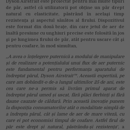
Dyson Airstrait este proiectat pentru mai multe tipuri
de păr, astfel că utilizatorii pot obține un păr drept
natural cu elasticitate, păstrând în același timp
rezistența și aspectul sănătos al firului. Dispozitivul
este format din două brațe, din care jetul de aer de
înaltă presiune cu unghiuri precise este folosită în jos
și pe lungimea firului de păr, atât pentru uscare cât și
pentru coafare, în mod simultan,
,,A avea o înțelegere puternică a modului de manipulare
și de realizare a potențialului unui flux de aer puternic
este fundamental pentru performanța aparatului de
îndreptat părul, Dyson Airstrait™. Această expertiză, pe
care am dobândit-o de-a lungul ultimilor 25 de ani, este
cea care ne-a permis să livrăm primul aparat de
îndreptat părul umed și uscat, fără plăci fierbinți și fără
daune cauzate de căldură. Prin această inovație punem
la dispoziția consumatorilor atât o modalitate simplă de
a îndrepta părul, cât și lame de aer de mare viteză, cu
care ei pot economisi timpul de coafare. Astfel firul de
păr este drept și natural, păstrându-și rezistența
“, a