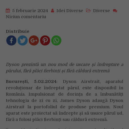
5 februarie 2024
Idei Diverse
Diverse
Niciun comentariu
on
Dyson
Airstrait,
Distribuie
aparatul
revoluționar
de
îndreptat
părul,
Dyson prezintă un nou mod de uscare și îndreptare a
este
părului, fără plăci fierbinți și fără căldură extremă
disponibil
în
București, 5.02.2024
: Dyson Airstrait, aparatul
România
revoluționar de îndreptat părul, este disponibil în
România. Impulsionat de dorința de a îmbunătăți
tehnologia de zi cu zi, James Dyson adaugă Dyson
Airstrait la portofoliul de produse premium. Noul
aparat este proiectat să îndrepte și să usuce părul ud,
fără a folosi plăci fierbinți sau căldură extremă.