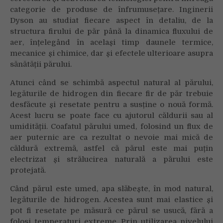
categorie de produse de înfrumusețare. Inginerii
Dyson au studiat fiecare aspect în detaliu, de la
structura firului de păr până la dinamica fluxului de
aer, înțelegând în același timp daunele termice,
mecanice și chimice, dar și efectele ulterioare asupra
sănătății părului.
Atunci când se schimbă aspectul natural al părului,
legăturile de hidrogen din fiecare fir de păr trebuie
desfăcute și resetate pentru a susține o nouă formă.
Acest lucru se poate face cu ajutorul căldurii sau al
umidității. Coafatul părului umed, folosind un flux de
aer puternic are ca rezultat o nevoie mai mică de
căldură extremă, astfel că părul este mai puțin
electrizat și strălucirea naturală a părului este
protejată.
Când părul este umed, apa slăbește, în mod natural,
legăturile de hidrogen. Acestea sunt mai elastice și
pot fi resetate pe măsură ce părul se usucă, fără a
folosi temperaturi extreme. Prin utilizarea nivelului