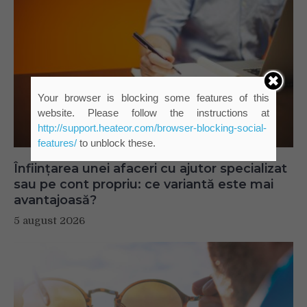
Your browser is blocking some features of this
website. Please follow the instructions at
http://support.heateor.com/browser-blocking-social-
features/
to unblock these.
Înființarea unei afaceri cu ajutor specializat
sau pe cont propriu: ce variantă este mai
avantajoasă?
5 august 2026