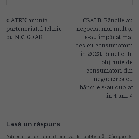
Navigare
ATEN anunta
CSALB: Băncile au
în
parteneriatul tehnic
negociat mai mult și
articole
cu NETGEAR
s-au împăcat mai
des cu consumatorii
în 2023. Beneficiile
obținute de
consumatori din
negocierea cu
băncile s-au dublat
în 4 ani.
Lasă un răspuns
Adresa ta de email nu va fi publicată.
Câmpurile