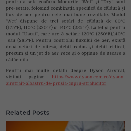
pentru a seta coafura. Modurile “Wet” și “Dry” sunt
pre-setate, folosind combinația specifică de căldură și
flux de aer pentru cele mai bune rezultate. Modul
‘Wet’ dispune de trei setări de căldură de 80°C
(175°F), 110°C (230°F) și 140°C (285°F). La fel și pentru
modul “Uscat”, care are 3 setări: 120°C (250°F),140°C
sau (285°F). Pentru controlul fluxului de aer, există
două setări de viteză, debit redus și debit ridicat,
precum și un jet de aer rece și o opțiune de uscare a
rădăcinilor.
Pentru mai multe detalii despre Dyson Airstrat,
vizitați pagina:
https://www.dyson.com.ro/dyson-
airstrait-albastru-de-prusia-cupru-stralucitor
.
Related Posts