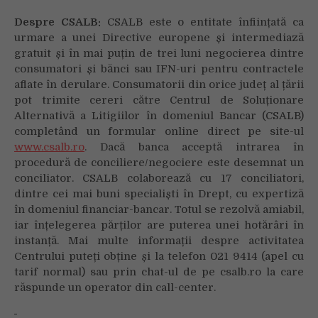
Despre CSALB:
CSALB este o entitate înființată ca
urmare a unei Directive europene și intermediază
gratuit și în mai puțin de trei luni negocierea dintre
consumatori și bănci sau IFN-uri pentru contractele
aflate în derulare. Consumatorii din orice județ al țării
pot trimite cereri către Centrul de Soluționare
Your browser is blocking some features of this
Alternativă a Litigiilor în domeniul Bancar (CSALB)
website. Please follow the instructions at
completând un formular online direct pe site-ul
http://support.heateor.com/browser-blocking-social-
www.csalb.ro
. Dacă banca acceptă intrarea în
features/
to unblock these.
procedură de conciliere/negociere este desemnat un
conciliator. CSALB colaborează cu 17 conciliatori,
dintre cei mai buni specialiști în Drept, cu expertiză
în domeniul financiar-bancar. Totul se rezolvă amiabil,
iar înțelegerea părților are puterea unei hotărâri în
instanță. Mai multe informații despre activitatea
Centrului puteți obține și la telefon 021 9414 (apel cu
tarif normal) sau prin chat-ul de pe csalb.ro la care
răspunde un operator din call-center.