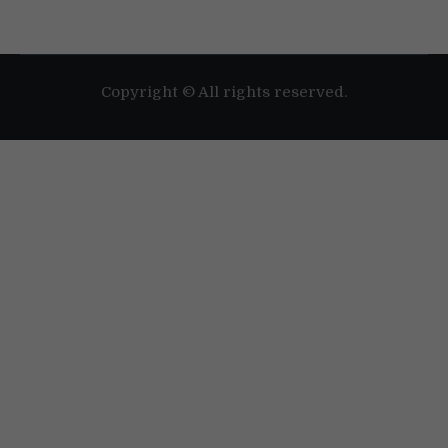
Folosim cookie-uri pentru a-ți oferi cea mai bună experiență pe
situl nostru web.
Poți afla mai multe despre cookie-urile pe care le folosim sau să
le dezactivezi în
setări
.
Copyright © All rights reserved.
Accept