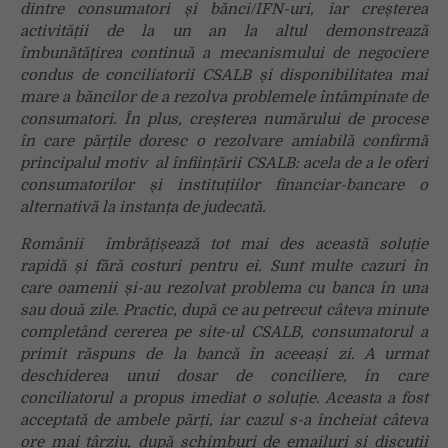
dintre consumatori și bănci/IFN-uri, iar creșterea
activității de la un an la altul demonstrează
îmbunătățirea continuă a mecanismului de negociere
condus de conciliatorii CSALB și disponibilitatea mai
mare a băncilor de a rezolva problemele întâmpinate de
consumatori. În plus, creșterea numărului de procese
în care părțile doresc o rezolvare amiabilă confirmă
principalul motiv al înființării CSALB: acela de a le oferi
consumatorilor și instituțiilor financiar-bancare o
alternativă la instanța de judecată.
Românii îmbrățișează tot mai des această soluție
rapidă și fără costuri pentru ei. Sunt multe cazuri în
care oamenii și-au rezolvat problema cu banca în una
sau două zile. Practic, după ce au petrecut câteva minute
completând cererea pe site-ul CSALB, consumatorul a
primit răspuns de la bancă în aceeași zi. A urmat
deschiderea unui dosar de conciliere, în care
conciliatorul a propus imediat o soluție. Aceasta a fost
acceptată de ambele părți, iar cazul s-a încheiat câteva
ore mai târziu, după schimburi de emailuri și discuții