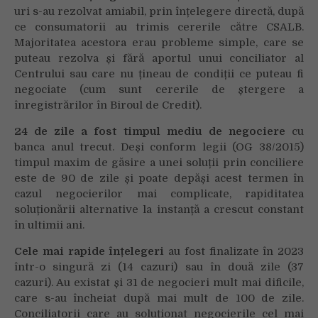
uri s-au rezolvat amiabil, prin înțelegere directă, după
ce consumatorii au trimis cererile către CSALB.
Majoritatea acestora erau probleme simple, care se
puteau rezolva și fără aportul unui conciliator al
Centrului sau care nu țineau de condiții ce puteau fi
negociate (cum sunt cererile de ștergere a
înregistrărilor în Biroul de Credit).
24 de zile a fost timpul mediu de negociere
cu
banca anul trecut. Deși conform legii (OG 38/2015)
timpul maxim de găsire a unei soluții prin conciliere
este de 90 de zile și poate depăși acest termen în
cazul negocierilor mai complicate, rapiditatea
soluționării alternative la instanță a crescut constant
în ultimii ani.
Cele mai rapide înțelegeri
au fost finalizate în 2023
într-o singură zi
(14 cazuri) sau în două zile (37
cazuri). Au existat și 31 de negocieri mult mai dificile,
care s-au încheiat după mai mult de 100 de zile.
Conciliatorii care au soluționat negocierile cel mai