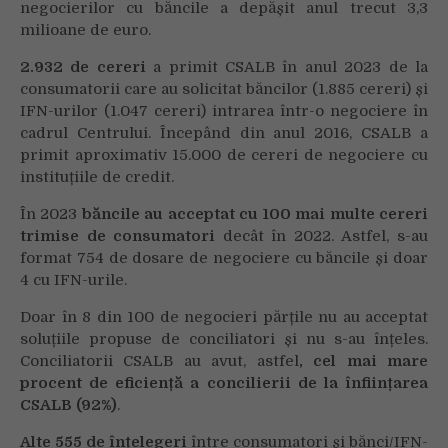
2023.
negocierilor cu băncile a depășit anul trecut 3,3
Beneficiile
milioane de euro.
obținute
de
2.932 de cereri
a primit CSALB în anul 2023 de la
consumatori
consumatorii care au solicitat băncilor (1.885 cereri) și
din
IFN-urilor (1.047 cereri) intrarea într-o negociere în
negocierea
cadrul Centrului. Începând din anul 2016, CSALB a
cu
primit aproximativ 15.000 de cereri de negociere cu
băncile
instituțiile de credit.
s-
au
În 2023
băncile au acceptat cu 100 mai multe cereri
dublat
trimise de consumatori
decât în 2022.
Astfel, s-au
în
format 754 de dosare de negociere cu băncile și doar
4
4 cu IFN-urile.
ani.
Doar în 8 din 100 de negocieri părțile nu au acceptat
soluțiile propuse de conciliatori și nu s-au înțeles.
Conciliatorii CSALB au avut, astfel
, cel mai mare
procent de eficiență a concilierii de la înființarea
CSALB (92%)
.
Alte 555 de înțelegeri
între consumatori și bănci/IFN-