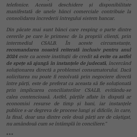
telefonice. Această deschidere și disponibilitate
manifestată de unele bănci comerciale contribuie la
consolidarea încrederii întregului sistem bancar.
Din păcate mai sunt bănci care resping o parte dintre
cererile pe care le primesc de la propriii clienți, prin
intermediul CSALB. În aceste circumstanțe,
recomandarea noastră reiterată inclusiv pentru anul
2024
este ca aceste instituții de credit
să evite ca astfel
de spețe să ajungă în instanțele de judecată
, încercând
soluționarea directă a problemei consumatorului. Dacă
solicitarea nu poate fi rezolvată prin negociere directă
între părți, este de preferat ca aceasta să fie soluționată
prin implicarea conciliatorilor CSALB, evitându-se
calea contencioasă. Astfel, părțile aflate în dispută ar
economisi resurse de timp și bani, iar instanțele
publice s-ar degreva de procese lungi și dificile, în care,
la final, doar una dintre cele două părți are de câștigat,
nu amândouă cum se întâmplă în conciliere
.
”
***