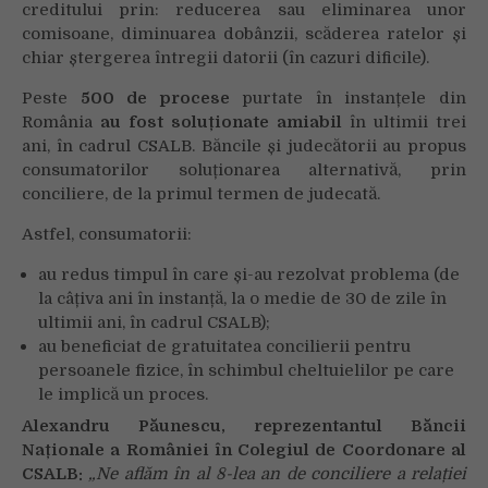
creditului prin: reducerea sau eliminarea unor
comisoane, diminuarea dobânzii, scăderea ratelor și
chiar ștergerea întregii datorii (în cazuri dificile).
Peste
500 de procese
purtate în instanțele din
România
au fost soluționate amiabil
în ultimii trei
ani, în cadrul CSALB. Băncile și judecătorii au propus
consumatorilor soluționarea alternativă, prin
conciliere, de la primul termen de judecată.
Astfel, consumatorii:
au redus timpul în care și-au rezolvat problema (de
la câțiva ani în instanță, la o medie de 30 de zile în
ultimii ani, în cadrul CSALB);
au beneficiat de gratuitatea concilierii pentru
persoanele fizice, în schimbul cheltuielilor pe care
le implică un proces.
Alexandru Păunescu, reprezentantul Băncii
Naționale a României în Colegiul de Coordonare al
CSALB:
„Ne aflăm în al 8-lea an de conciliere a relației