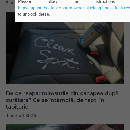
5 august 2026
De ce reapar mirosurile din canapea după
curățare? Ce se întâmplă, de fapt, în
tapițerie
4 august 2026