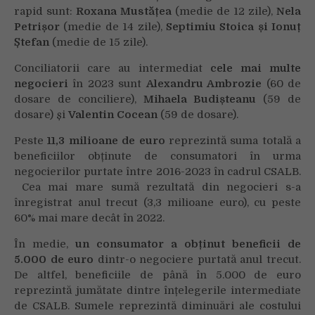
rapid sunt:
Roxana Mustățea
(medie de 12 zile),
Nela
Petrișor
(medie de 14 zile),
Septimiu Stoica și Ionuț
Ștefan
(medie de 15 zile).
Conciliatorii care au intermediat
cele mai multe
negocieri
în 2023 sunt
Alexandru Ambrozie
(60 de
dosare de conciliere),
Mihaela Budișteanu
(59
de
dosare) și
Valentin Cocean
(59 de dosare).
Peste
11,3 milioane de euro
reprezintă suma totală a
beneficiilor obținute de consumatori în urma
negocierilor purtate între 2016-2023 în cadrul CSALB.
Cea mai mare sumă rezultată din negocieri s-a
înregistrat anul trecut (3,3 milioane euro), cu peste
60% mai mare decât în 2022.
În medie,
un consumator a obținut beneficii de
5.000 de euro
dintr-o negociere purtată anul trecut.
De altfel, beneficiile de până în 5.000 de euro
reprezintă jumătate dintre înțelegerile intermediate
de CSALB. Sumele reprezintă diminuări ale costului