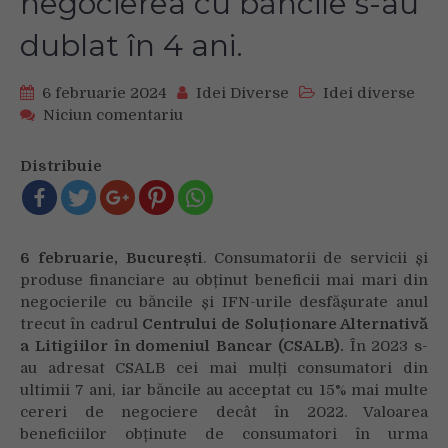
negocierea cu băncile s-au
dublat în 4 ani.
6 februarie 2024
Idei Diverse
Idei diverse
on
Niciun comentariu
CSALB:
Băncile
Distribuie
au
negociat
mai
mult
6 februarie, București
. Consumatorii de servicii și
și
produse financiare au obținut beneficii mai mari din
s-
negocierile cu băncile și IFN-urile desfășurate anul
au
trecut în cadrul
Centrului de Soluționare Alternativă
împăcat
mai
a Litigiilor în domeniul Bancar (CSALB).
În 2023 s-
des
au adresat CSALB cei mai mulți consumatori din
cu
ultimii 7 ani, iar băncile au acceptat cu 15% mai multe
consumatorii
cereri de negociere decât în 2022. Valoarea
în
beneficiilor obținute de consumatori în urma