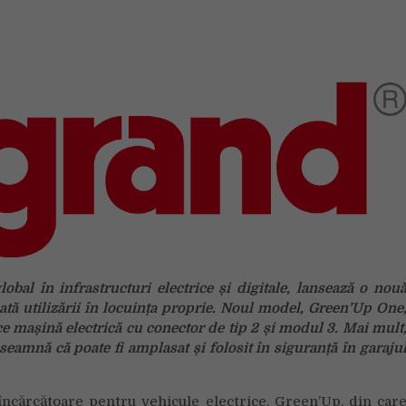
o
nouă
stație
de
încărcare
a
mașinilor
electrice,
Green’Up
One,
pentru
utilizarea
acasă
obal în infrastructuri electrice și digitale, lansează o nou
inată utilizării în locuința proprie. Noul model, Green’Up One
ice mașină electrică cu conector de tip 2 și modul 3. Mai mult
înseamnă că poate fi amplasat și folosit în siguranță în garaju
ncărcătoare pentru vehicule electrice, Green’Up, din car