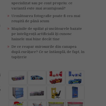
specializat sau pe cont propriu: ce
variantă este mai avantajoasă?
Următoarea fotografie poate fi cea mai
reușită de până acum
Mașinile de spălat și uscătoarele bazate
pe inteligență artificială îți cunosc
hainele mai bine decât tine
De ce reapar mirosurile din canapea
după curățare? Ce se întâmplă, de fapt, în
tapițerie
ă
,
,
l
e