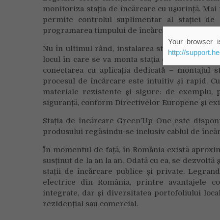
monitoriza stația de încărcare cu ușurință. Ma
permite controlul suplimentar al stației de
programarea timpului de încărcare).
Your browser is
Nu în ultimul rând, instalarea stației este extr
http://support.h
locul în care se va monta stația e nevoie doar 
conectarea cu aplicația dedicată – montajul sta
procesul de încărcare este intuitiv și rapid.
materiale rezistente și sigure: de exemplu, p
siguranță, conform Directivelor Europene și exi
Stația de încărcare Green’Up One este disponib
produsului regăsindu-se inclusiv cablul de încăr
În momentul de față, în România există aproxima
susținut de la an la an. Odată cu ea, se dezvoltă
stații de încărcare publice și private. Legrand
electrice din România, printre avantajele co
integrate, dar și diversitatea portofoliului loca
rezidențial sau comercial.