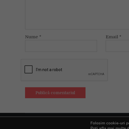
Nume
*
Email
*
Folosim cookie-uri pe
Copyright © All rights reserved.
Poți afla mai multe d