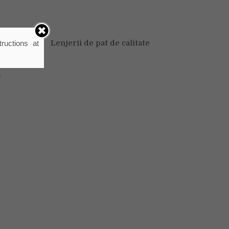
l
i
Lenjerii de pat de calitate
ructions at
n
u
,
n
e
l
e
e
e
e
u