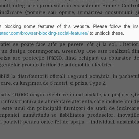
i mult, integrarea produsului în ecosistemul Home + Contro
 încărcare (pornire sau oprire, urmărirea consumului ș
 blocking some features of this website. Please follow the inst
em de simplă, fără a fi nevoie de accesorii suplimentare: î
eateor.com/browser-blocking-social-features/
to unblock these.
de o sursă AC potrivită, iar, apoi, de un smartphone, pentr
ției se poate face atât pe perete, cât și la sol. Ulterior
 Cu un design contemporan, Green’Up One este realizată di
riza are protecție IPXXD, fiind echipată cu obturator d
gențelor producătorilor de automobile electrice.
ilă la distribuitorii oficiali Legrand România, în pachetu
care, cu lungimea de 5 metri, și priza, Type 2.
tiv 40.000 mașini electrice înmatriculate, iar piața creșt
 și infrastructura de alimentare aferentă, care include mii d
 este unul din principalii furnizori de stații de încărcar
mpaniei numărându-se fiabilitatea produselor, inovațiil
l, potrivit pentru orice fel de spațiu – individual, ansambl