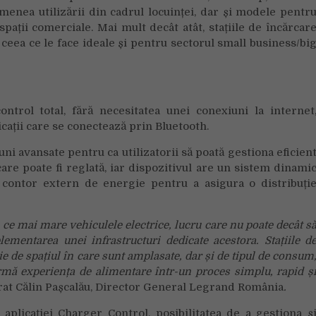
enea utilizării din cadrul locuinței, dar și modele pentr
spații comerciale. Mai mult decât atât, stațiile de încărcar
 ceea ce le face ideale și pentru sectorul small business/bi
ntrol total, fără necesitatea unei conexiuni la internet
cații care se conectează prin Bluetooth.
iuni avansate pentru ca utilizatorii să poată gestiona eficien
are poate fi reglată, iar dispozitivul are un sistem dinami
n contor extern de energie pentru a asigura o distribuți
 ce mai mare vehiculele electrice, lucru care nu poate decât s
mentarea unei infrastructuri dedicate acestora. Stațiile d
ție de spațiul în care sunt amplasate, dar și de tipul de consum
mă experiența de alimentare într-un proces simplu, rapid ș
arat Călin Pașcalău, Director General Legrand România
.
 aplicației Charger Control, posibilitatea de a gestiona ș