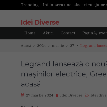
Trending :
Următoarea fotografie poate fi ce
Idei Diverse
Home
Åžtiri
Contact
PaginÄƒ exe
Acasă
2024
martie
27
Legrand lansea
Legrand lansează o nouă
mașinilor electrice, Gre
acasă
27 martie 2024
Idei Diverse
Idei dive