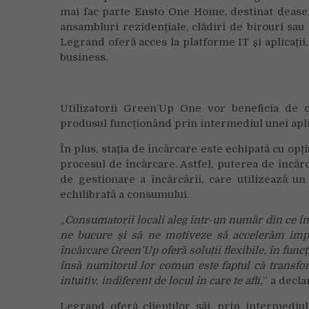
mai fac parte Ensto One Home, destinat deasem
ansambluri rezidențiale, clădiri de birouri sau 
Legrand oferă acces la platforme IT și aplicații,
business.
Utilizatorii Green’Up One vor beneficia de co
produsul funcționând prin intermediul unei apli
În plus, stația de încărcare este echipată cu opț
procesul de încărcare. Astfel, puterea de încărc
de gestionare a încărcării, care utilizează u
echilibrată a consumului.
„
Consumatorii locali aleg într-un număr din ce în
ne bucure și să ne motiveze să accelerăm imple
încărcare Green’Up oferă soluții flexibile, în func
însă numitorul lor comun este faptul că
transfor
intuitiv, indiferent de locul în care te afli,
” a decl
Legrand oferă clienților săi, prin intermediul