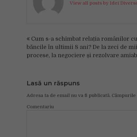
View all posts by Idei Diver
Navigare
Cum s-a schimbat relația românilor c
în
băncile în ultimii 8 ani? De la zeci de mi
articole
procese, la negociere și rezolvare amiab
Lasă un răspuns
Adresa ta de email nu va fi publicată.
Câmpurile 
Comentariu