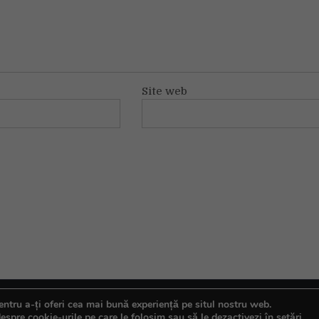
Site web
ntru a-ți oferi cea mai bună experiență pe situl nostru web.
espre cookie-urile pe care le folosim sau să le dezactivezi în
setări
.