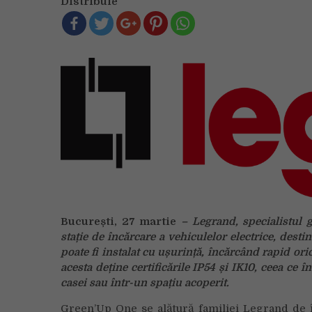
Distribuie
București, 27 martie
– Legrand, specialistul gl
stație de încărcare a vehiculelor electrice, dest
poate fi instalat cu ușurință, încărcând rapid or
acesta deține certificările IP54 și IK10, ceea ce 
casei sau într-un spațiu acoperit.
Green’Up One se alătură familiei Legrand de î