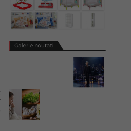
u
e
g
Galerie noutati
,
t
c
e
ă
e
,
i
i