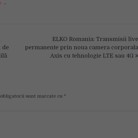
se →
u
ELKO Romania: Transmisii liv
i de
permanente prin noua camera corporal
ilă
Axis cu tehnologie LTE sau 4G
obligatorii sunt marcate cu
*