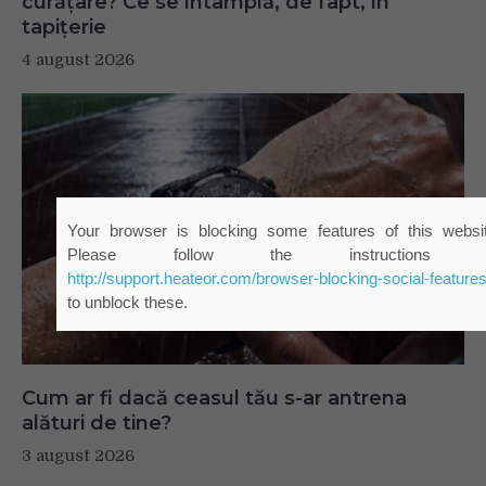
curățare? Ce se întâmplă, de fapt, în
tapițerie
4 august 2026
Cum ar fi dacă ceasul tău s-ar antrena
alături de tine?
3 august 2026