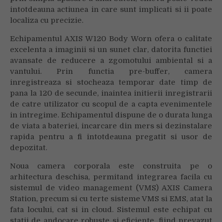
intotdeauna actiunea in care sunt implicati si ii poate
localiza cu precizie.
Echipamentul AXIS W120 Body Worn ofera o calitate
excelenta a imaginii si un sunet clar, datorita functiei
avansate de reducere a zgomotului ambiental si a
vantului. Prin functia pre-buffer, camera
inregistreaza si stocheaza temporar date timp de
pana la 120 de secunde, inaintea initierii inregistrarii
de catre utilizator cu scopul de a capta evenimentele
in intregime. Echipamentul dispune de o durata lunga
de viata a bateriei, incarcare din mers si dezinstalare
rapida pentru a fi intotdeauna pregatit si usor de
depozitat.
Noua camera corporala este construita pe o
arhitectura deschisa, permitand integrarea facila cu
sistemul de video management (VMS) AXIS Camera
Station, precum si cu terte sisteme VMS si EMS, atat la
fata locului, cat si in cloud. Sistemul este echipat cu
statii de andocare robuste si eficiente, fiind prevazut