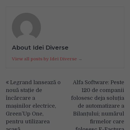
About Idei Diverse
View all posts by Idei Diverse →
Navigare
Legrand lansează o
Alfa Software: Peste
în
nouă stație de
120 de companii
articole
încărcare a
folosesc deja soluția
mașinilor electrice,
de automatizare a
Green’Up One,
Bilanțului; numărul
pentru utilizarea
firmelor care
acasă
folosesc E-Factura