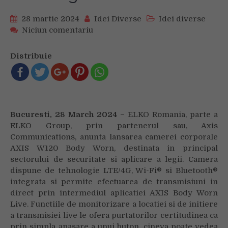
28 martie 2024
Idei Diverse
Idei diverse
on
Niciun comentariu
ELKO
Romania:
Distribuie
Transmisii
live
permanente
prin
noua
Bucuresti,
28 March 2024
–
ELKO Romania, parte a
camera
ELKO Group, prin partenerul sau, Axis
corporala
Axis
Communications, anunta lansarea camerei corporale
cu
AXIS W120 Body Worn, destinata in principal
tehnologie
sectorului de securitate si aplicare a legii. Camera
LTE
dispune de tehnologie LTE/4G, Wi-Fi® si Bluetooth®
sau
integrata si permite efectuarea de transmisiuni in
4G
direct prin intermediul aplicatiei AXIS Body Worn
Live. Functiile de monitorizare a locatiei si de initiere
a transmisiei live le ofera purtatorilor certitudinea ca
prin simpla apasare a unui buton, cineva poate vedea