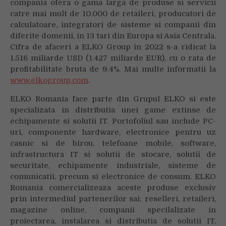
compania ofera o gama larga de produse si servicii
catre mai mult de 10.000 de retaileri, producatori de
calculatoare, integratori de sisteme si companii din
diferite domenii, in 13 tari din Europa si Asia Centrala.
Cifra de afaceri a ELKO Group in 2022 s-a ridicat la
1.516 miliarde USD (1.427 miliarde EUR), cu o rata de
profitabilitate bruta de 9.4%. Mai multe informatii la
www.elkogroup.com
.
ELKO Romania face parte din Grupul ELKO si este
specializata in distributia unei game extinse de
echipamente si solutii IT. Portofoliul sau include PC-
uri, componente hardware, electronice pentru uz
casnic si de birou, telefoane mobile, software,
infrastructura IT si solutii de stocare, solutii de
securitate, echipamente industriale, sisteme de
comunicatii, precum si electronice de consum. ELKO
Romania comercializeaza aceste produse exclusiv
prin intermediul partenerilor sai: reselleri, retaileri,
magazine online, companii specilalizate in
proiectarea, instalarea si distributia de solutii IT,