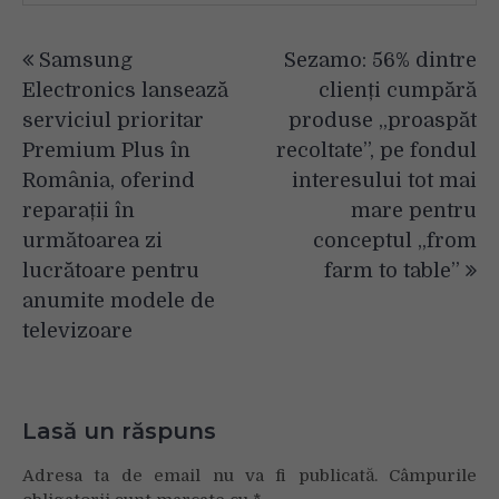
Navigare
Samsung
Sezamo: 56% dintre
în
Electronics lansează
clienți cumpără
articole
serviciul prioritar
produse „proaspăt
Premium Plus în
recoltate”, pe fondul
România, oferind
interesului tot mai
reparații în
mare pentru
următoarea zi
conceptul „from
lucrătoare pentru
farm to table”
anumite modele de
televizoare
Lasă un răspuns
Adresa ta de email nu va fi publicată.
Câmpurile