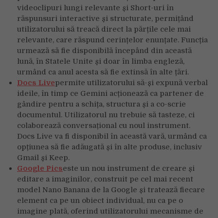
videoclipuri lungi relevante și Short-uri în
răspunsuri interactive și structurate, permițând
utilizatorului să treacă direct la părțile cele mai
relevante, care răspund cerințelor enunțate. Funcția
urmează să fie disponibilă începând din această
lună, în Statele Unite și doar în limba engleză,
urmând ca anul acesta să fie extinsă în alte țări.
Docs Live
permite utilizatorului să-și expună verbal
ideile, în timp ce Gemini acționează ca partener de
gândire pentru a schița, structura și a co-scrie
documentul. Utilizatorul nu trebuie să tasteze, ci
colaborează conversațional cu noul instrument.
Docs Live va fi disponibil în această vară, urmând ca
opțiunea să fie adăugată și în alte produse, inclusiv
Gmail și Keep.
Google Pics
este un nou instrument de creare și
editare a imaginilor, construit pe cel mai recent
model Nano Banana de la Google și tratează fiecare
element ca pe un obiect individual, nu ca pe o
imagine plată, oferind utilizatorului mecanisme de