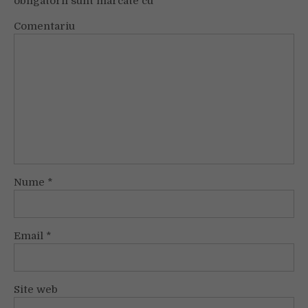
obligatorii sunt marcate cu
*
Comentariu
Nume
*
Email
*
Site web