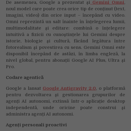
De asemenea, Google a prezentat și
Gemini Omni
,
noul model care poate crea orice tip de conținut (text,
imagini, video) din orice input – începând cu video.
Omni reprezintă un salt înainte în înțelegerea lumii,
multimodalitate și editare: combină o înțelegere
intuitivă a fizicii cu cunoștințele lui Gemini despre
istorie, biologie și cultură, făcând legătura între
fotorealism și povestirea cu sens. Gemini Omni este
disponibil începând de astăzi, în limba engleză, la
nivel global, pentru abonații Google AI Plus, Ultra și
Pro.
Codare agentică
Google a lansat
Google Antigravity 2.0
, o platformă
pentru dezvoltarea și gestionarea grupurilor de
agenți AI autonomi, extinsă într-o aplicație desktop
independentă, unde oricine poate construi și
administra agenți AI autonomi.
Agenți personali proactivi