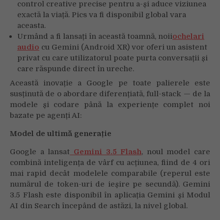
control creative precise pentru a-și aduce viziunea
exactă la viață. Pics va fi disponibil global vara
aceasta.
Urmând a fi lansați în această toamnă, noii
ochelari
audio
cu Gemini (Android XR) vor oferi un asistent
privat cu care utilizatorul poate purta conversații și
care răspunde direct în ureche.
Această inovație a Google pe toate palierele este
susținută de o abordare diferențiată, full-stack — de la
modele și codare până la experiențe complet noi
bazate pe agenți AI:
Model de ultimă generație
Google a lansat
Gemini 3.5 Flash
, noul model care
combină inteligența de vârf cu acțiunea, fiind de 4 ori
mai rapid decât modelele comparabile (reperul este
numărul de token-uri de ieșire pe secundă). Gemini
3.5 Flash este disponibil în aplicația Gemini și Modul
AI din Search începând de astăzi, la nivel global.