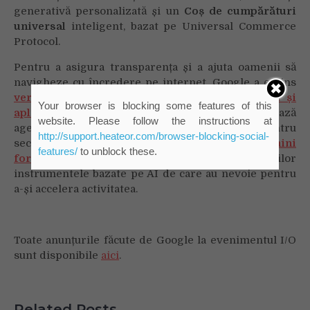
generativă personalizată și un
Coș de cumpărături
universal
inteligent, bazat pe Universal Commerce
Protocol.
Pentru a asigura transparența și a ajuta oamenii să
navigheze cu încredere pe internet, Google a extins
verificarea SynthID și C2PA în Search, Chrome și
Your browser is blocking some features of this
aplicația Gemini
. De asemenea, implementează
website. Please follow the instructions at
agentul CodeMender al DeepMind pentru
http://support.heateor.com/browser-blocking-social-
securizarea platformelor proprii și lansează
Gemini
features/
to unblock these.
for Science
pentru a oferi cercetătorilor
instrumentele bazate pe AI de care au nevoie pentru
a-și accelera activitatea.
Toate anunțurile făcute de Google la evenimentul I/O
sunt disponibile
aici
.
Related Posts