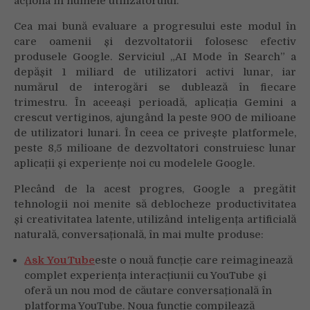
acționa în numele utilizatorului.
Cea mai bună evaluare a progresului este modul în
care oamenii și dezvoltatorii folosesc efectiv
produsele Google. Serviciul „AI Mode în Search” a
depășit 1 miliard de utilizatori activi lunar, iar
numărul de interogări se dublează în fiecare
trimestru. În aceeași perioadă, aplicația Gemini a
crescut vertiginos, ajungând la peste 900 de milioane
de utilizatori lunari. În ceea ce privește platformele,
peste 8,5 milioane de dezvoltatori construiesc lunar
aplicații și experiențe noi cu modelele Google.
Plecând de la acest progres, Google a pregătit
tehnologii noi menite să deblocheze productivitatea
și creativitatea latente, utilizând inteligența artificială
naturală, conversațională, în mai multe produse:
Ask YouTube
este o nouă funcție care reimaginează
complet experiența interacțiunii cu YouTube și
oferă un nou mod de căutare conversațională în
platforma YouTube. Noua funcție compilează