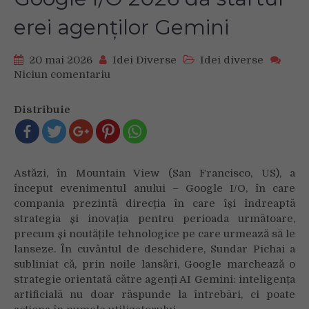
erei agenților Gemini
20 mai 2026
Idei Diverse
Idei diverse
Niciun comentariu
on
Google
I/O
Distribuie
2026
dă
startul
erei
Astăzi, în Mountain View (San Francisco, US), a
agenților
început evenimentul anului – Google I/O, în care
Gemini
compania prezintă direcția în care își îndreaptă
strategia și inovația pentru perioada următoare,
precum și noutățile tehnologice pe care urmează să le
lanseze. În cuvântul de deschidere, Sundar Pichai a
subliniat că, prin noile lansări, Google marchează o
strategie orientată către agenți AI Gemini: inteligența
artificială nu doar răspunde la întrebări, ci poate