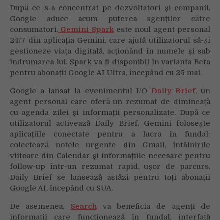
După ce s-a concentrat pe dezvoltatori și companii,
Google aduce acum puterea agenților către
consumatori.
Gemini Spark
este noul agent personal
24/7 din aplicația Gemini, care ajută utilizatorul să-și
gestioneze viața digitală, acționând în numele și sub
îndrumarea lui. Spark va fi disponibil în varianta Beta
pentru abonații Google AI Ultra, începând cu 25 mai.
Google a lansat la evenimentul I/O
Daily Brief
, un
agent personal care oferă un rezumat de dimineață
cu agenda zilei și informații personalizate. După ce
utilizatorul activează Daily Brief, Gemini folosește
aplicațiile conectate pentru a lucra în fundal:
colectează notele urgente din Gmail, întâlnirile
viitoare din Calendar și informațiile necesare pentru
follow-up într-un rezumat rapid, ușor de parcurs.
Daily Brief se lansează astăzi pentru toți abonații
Google AI, începând cu SUA.
De asemenea,
Search
va beneficia de agenți de
informații care funcționează în fundal, interfață