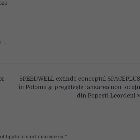
026
se →
or
SPEEDWELL extinde conceptul SPACEPLU
în Polonia și pregătește lansarea noii locați
din Popești-Leordeni
obligatorii sunt marcate cu
*