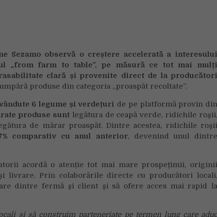
56%
dintre
clienți
cumpără
produse
ne Sezamo observă o creștere accelerată a interesulu
„proaspăt
ul „from farm to table”, pe măsură ce tot mai mulț
recoltate”,
sabilitate clară și provenite direct de la producător
pe
umpără produse din categoria „proaspăt recoltate”.
fondul
interesului
 vândute 6 legume și verdețuri
de pe platformă provin di
tot
rate produse sunt
legătura de ceapă verde, ridichile roșii
mai
egătura de mărar proaspăt. Dintre acestea, ridichile roși
mare
7% comparativ cu anul anterior
, devenind unul dintr
pentru
conceptul
„from
orii acordă o atenție tot mai mare prospețimii, origini
farm
i livrare. Prin colaborările directe cu producători locali
to
re dintre fermă și client și să ofere acces mai rapid l
table”
ocali și să construim parteneriate pe termen lung care adu