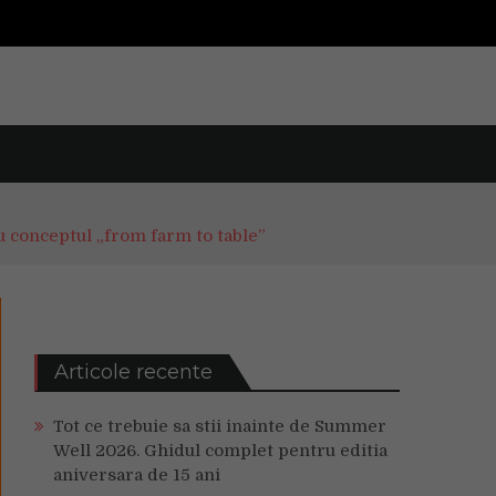
u conceptul „from farm to table”
Articole recente
Tot ce trebuie sa stii inainte de Summer
Well 2026. Ghidul complet pentru editia
aniversara de 15 ani