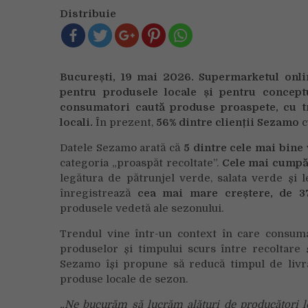
Distribuie
București, 19 mai 2026. Supermarketul onli
pentru produsele locale și pentru concept
consumatori caută produse proaspete, cu tra
locali.
În prezent,
56% dintre clienții Sezamo
c
Datele Sezamo arată că
5 dintre cele mai bine
categoria
„proaspăt recoltate”.
Cele mai cumpă
legătura de pătrunjel verde, salata verde și l
înregistrează
cea mai mare creștere, de 3
produsele vedetă ale sezonului.
Trendul vine într-un context în care consumat
produselor și timpului scurs între recoltare ș
Sezamo își propune să reducă timpul de livra
produse locale de sezon.
„Ne bucurăm să lucrăm alături de producători l