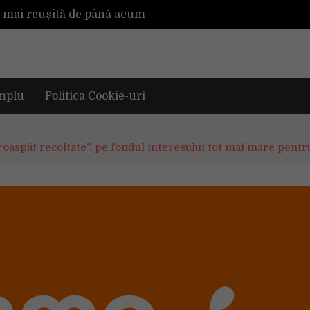
a mai reușită de până acum
Mașinile de spălat și uscătoarele bazate pe inteligență artificială îți cunosc hainele mai bine decât tine
De ce reapar mirosurile din canapea după curățare? Ce se întâmplă, de fapt, în tapițerie
Tot ce trebuie sa stii inainte de Summer Well 2026. Ghidul complet pentru editia aniversara de 15 ani
mplu
Politica Cookie-uri
aspăt recoltate”, pe fondul interesului tot mai mare pentr