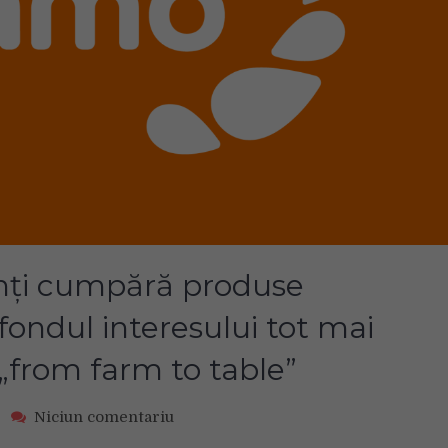
enți cumpără produse
fondul interesului tot mai
from farm to table”
on
e
Niciun comentariu
Sezamo: