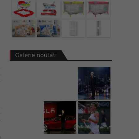
i
i
i
Galerie noutati
n
,
i
e
i
,
a
c