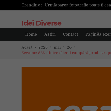
Trending :
Următoarea fotografie poate fi ce
Idei Diverse
Home
Åžtiri
Contact
PaginÄƒ exe
Acasă
2026
mai
20
Sezamo: 56% dintre clienți cumpără produse „pro