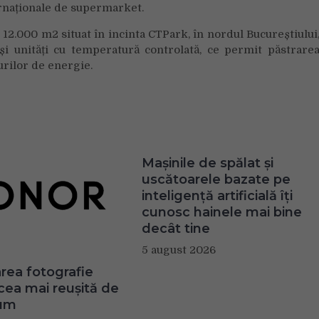
ernaționale de supermarket.
12.000 m2 situat în incinta CTPark, în nordul Bucureștiului
și unități cu temperatură controlată, ce permit păstrare
urilor de energie.
Mașinile de spălat și
uscătoarele bazate pe
inteligență artificială îți
cunosc hainele mai bine
decât tine
5 august 2026
ea fotografie
 cea mai reușită de
um